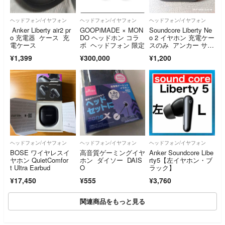
ヘッドフォン/イヤフォン
ヘッドフォン/イヤフォン
ヘッドフォン/イヤフォン
Anker Liberty air2 pr
GOOPiMADE × MON
Soundcore Liberty Ne
o 充電器 ケース 充
DO ヘッドホン コラ
o 2 イヤホン 充電ケー
電ケース
ボ ヘッドフォン 限定
スのみ アンカー サウ
ンドコア リバティネ
¥1,399
¥300,000
¥1,200
オ 充電器 黒
ヘッドフォン/イヤフォン
ヘッドフォン/イヤフォン
ヘッドフォン/イヤフォン
BOSE ワイヤレスイ
高音質ゲーミングイヤ
Anker Soundcore Libe
ヤホン QuietComfor
ホン ダイソー DAIS
rty5【左イヤホン・ブ
t Ultra Earbud
O
ラック】
¥17,450
¥555
¥3,760
関連商品をもっと見る