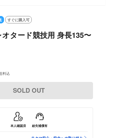
送
すぐに購入可
 レオタード競技用 身長135〜
送料込
SOLD OUT
本人確認済
紛失補償有