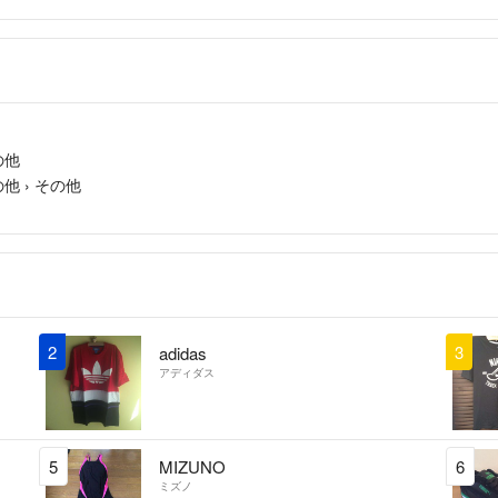
の他
の他
›
その他
2
3
adidas
アディダス
5
MIZUNO
6
ミズノ