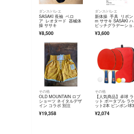
ダンス/バレエ
ダンス/バレエ
SASAKI 長袖 ベロ
新体操 手具 リボン
ア レオタード 器械体
m ササキ SASAKI 
操 ササキ
ピッチグラデーショ
リボン
¥8,500
¥3,600
その他
その他
OLD MOUNTAIN ロブ
【人気商品】卓球 
ショーツ ネイタルデザ
ット ポータブル ラ
イン コラボ 別注
ット2本 ピンポン球
個 卓球セット
¥19,358
¥2,074