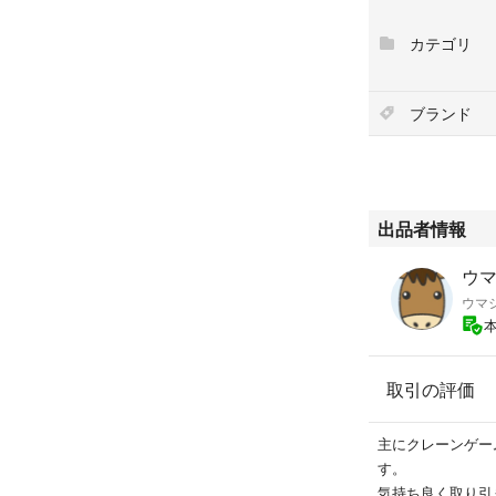
何かありましたら
購入の後の返品な
カテゴリ
い致します。
ブランド
出品者情報
ウマ
ウマ
取引の評価
主にクレーンゲー
す。
気持ち良く取り引