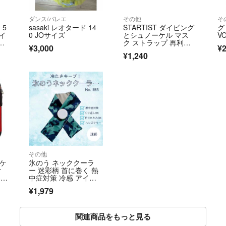
ダンス/バレエ
その他
そ
 5
sasaki レオタード 14
STARTIST ダイビング
グ
ハイ
0 JOサイズ
とシュノーケル マス
V
ン
ク ストラップ 再利用
¥3,000
¥2
可能なスキ
¥1,240
その他
ラケ
氷のう ネッククーラ
ケ
ー 迷彩柄 首に巻く 熱
3
中症対策 冷感 アイス
バッグ 氷嚢
¥1,979
関連商品をもっと見る