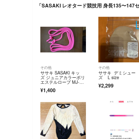
「SASAKI レオタード競技用 身長135〜14
その他
その他
ササキ SASAKI キッ
ササキ デミシュー
ズ ジュニアカラーポリ
ズ L size
エステルロープ MJ-24
¥2,299
0 ピンク MJ240 P
¥1,400