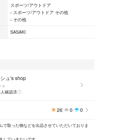
コメントお待ちしております。
スポーツ/アウトドア
どはしておりませんので慎重にご購入よろしくお願
›
スポーツ/アウトドア その他
›
その他
SASAKI
シュ's shop
シュ
本人確認済
26
0
0
ムで取った物などを出品させていただいておりま
きしていきたいです。