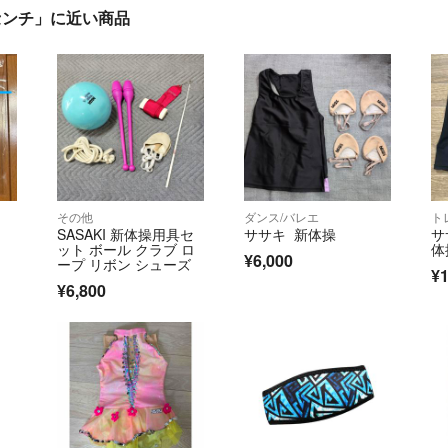
7センチ」に近い商品
その他
ダンス/バレエ
ト
SASAKI 新体操用具セ
ササキ 新体操
サ
ット ボール クラブ ロ
体
¥6,000
ープ リボン シューズ
¥1
¥6,800