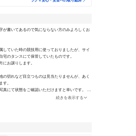
ラクマ安心・安全への取り組み
字が書いてあるので気にならない方のみよろしくお
属していた時の競技用に使っておりましたが、サイ
自宅のタンスにて保管していたものです。
方にお譲りします。
地の切れなど目立つものは見当たりませんが、あく
ます。
写真にて状態をご確認いただけますと幸いです。
続きを表示する
もあり、ストーンの欠落などがあるかもしれませ
ありません。
も飼っておりません。