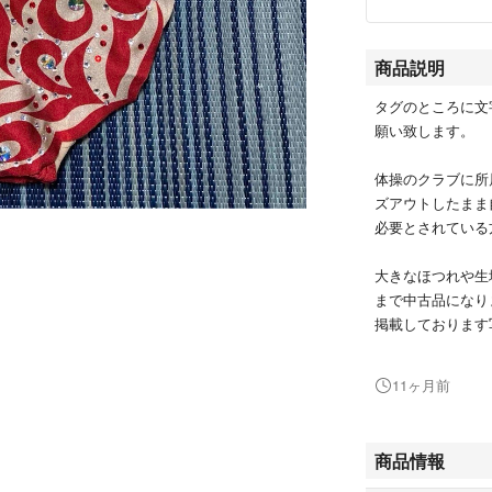
商品説明
タグのところに文
願い致します。
体操のクラブに所
ズアウトしたまま
必要とされている
大きなほつれや生
まで中古品になり
掲載しております
使用品ということ
11ヶ月前
ん。
当方、たばこ喫煙
商品情報
犬・猫等のペット