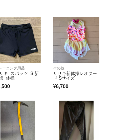
レーニング用品
その他
サキ スパッツ S 新
ササキ新体操レオター
操 体操
ド Sサイズ
,500
¥6,700