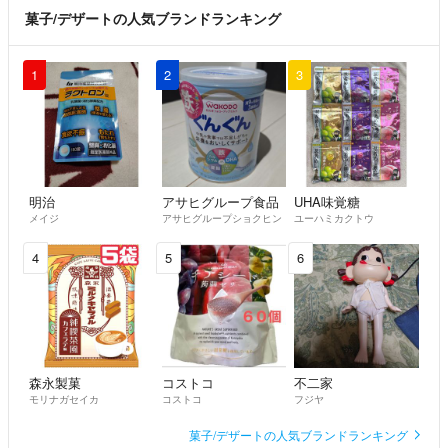
菓子/デザートの人気ブランドランキング
1
2
3
明治
アサヒグループ食品
UHA味覚糖
メイジ
アサヒグループショクヒン
ユーハミカクトウ
4
5
6
森永製菓
コストコ
不二家
モリナガセイカ
コストコ
フジヤ
菓子/デザートの人気ブランドランキング