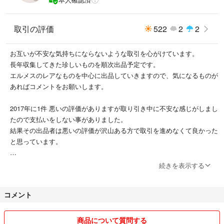
取引の評価
522
2
2
お互いが不安な気持ちにならないような取引を心がけています。
長年収集してきた珍しいものを順次出品予定です。
エルメスのレアなものを中心に出品していきますので、気になるものが
あればコメントをお願いします。
2017年に1件 悪いの評価がありますが取り引き中に不安な感じがしまし
たので支払いをしない事がありました。
結果その出品者は悪いの評価が沢山ある方で取引を進めなくて良かった
と思っています。
2025年5月に1件 悪いの評価がありますが、本物の商品を送ったのに偽
続きを表示する
物の可能性があると購入者からクレームをつけられました。
コメント
発送は愛知と実家の京都のどちらから発送させていただきます。
すり替え防止のため、返品返金はお断りしております。
商品について質問する