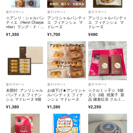
菓子/デザート
菓子/デザート
菓子/デザート
☆アンリ・シャルパン
アンリシャルパンティ
アンリシャルパンティ
ティエ（Henri Charpe
エ フィナンシェ マ
エ フィナンシェ マ
ntier）ラング・ド・シ
ドレーヌ
ドレーヌ
ャ詰め合わせ【10
¥1,350
¥1,700
¥490
個】
菓子/デザート
菓子/デザート
菓子/デザート
未開封 アンリシャル
お値下げ★アンリシャ
☆クルミッ子☆ 5個
パンティエ フィナン
ルパンティエ フィナ
入り 2箱 焼菓子 新
シェ マドレーヌ 8個
ンシェ マドレーヌ
品 鎌倉紅谷 クルミッ
コ
¥1,380
¥1,280
¥2,250