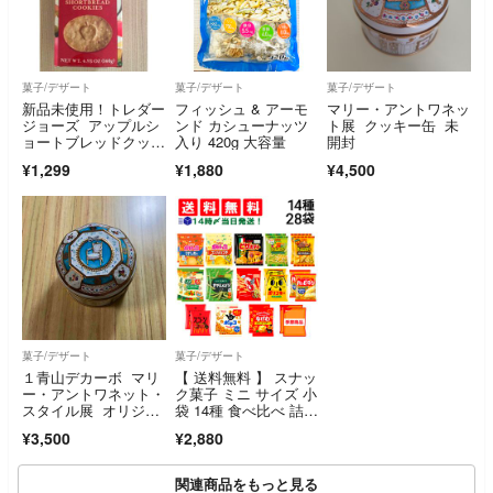
菓子/デザート
菓子/デザート
菓子/デザート
新品未使用！トレダー
フィッシュ & アーモ
マリー・アントワネッ
ジョーズ アップルシ
ンド カシューナッツ
ト展 クッキー缶 未
ョートブレッドクッキ
入り 420g 大容量
開封
ー
¥1,299
¥1,880
¥4,500
菓子/デザート
菓子/デザート
１青山デカーボ マリ
【 送料無料 】 スナッ
ー・アントワネット・
ク菓子 ミニ サイズ 小
スタイル展 オリジナ
袋 14種 食べ比べ 詰め
ルクッキー缶 新品未
合わせ アソート セッ
¥3,500
¥2,880
開封
ト 各2個 ( 計28個
入 ) まとめ買い
関連商品をもっと見る