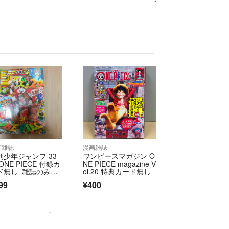
画雑誌
漫画雑誌
刊少年ジャンプ 33
ワンピースマガジン O
ONE PIECE 付録カ
NE PIECE magazine V
ド無し 雑誌のみカ
ol.20 特典カード無し
ド無し
99
¥400