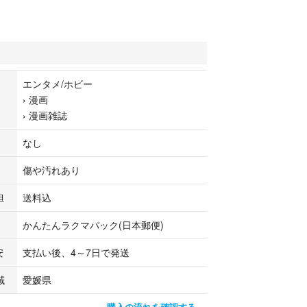
エンタメ/ホビー
›
漫画
›
漫画雑誌
なし
傷や汚れあり
担
送料込
かんたんラクマパック(日本郵便)
安
支払い後、4～7日で発送
域
愛媛県
購入の流れを確認する