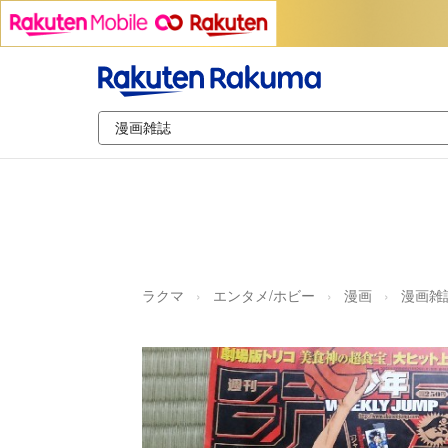
ラクマ
エンタメ/ホビー
漫画
漫画雑