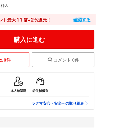
送料込
11
2
確認する
ント最大
倍+
%還元！
購入に進む
 0件
コメント 0件
本人確認済
紛失補償有
ラクマ安心・安全への取り組み