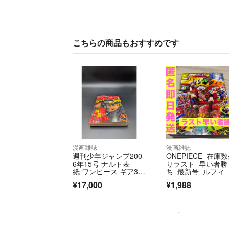
こちらの商品もおすすめです
漫画雑誌
漫画雑誌
週刊少年ジャンプ200
ONEPIECE 在庫
6年15号 ナルト表
りラスト 早い者勝
紙 ワンピース ギア3初
ち 最新号 ルフィ 
登場
周年 週刊少年ジャ
¥17,000
¥1,988
プ 2026年33号 ON
IECE