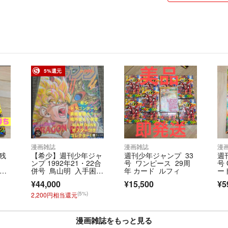
5%還元
漫画雑誌
漫画雑誌
漫
数残
【希少】週刊少年ジャ
週刊少年ジャンプ 33
週
ンプ 1992年21・22合
号 ワンピース 29周
号 
29
併号 鳥山明 入手困
年 カード ルフィ
ー
ン
難
ー
¥44,000
¥15,500
¥5
E P
(5%)
2,200円相当還元
漫画雑誌をもっと見る