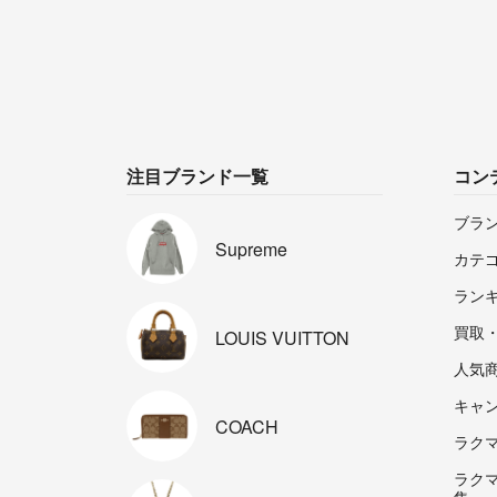
注目ブランド一覧
コン
ブラ
Supreme
カテ
ラン
買取
LOUIS
VUITTON
人気
キャ
COACH
ラクマp
ラク