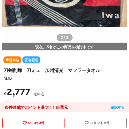
2 / 2
3
現在、
名がこの商品を検討中です
送料込
匿名配送
刀剣乱舞 刀ミュ 加州清光 マフラータオル
DMM
2,777
¥
送料込
11
条件達成でポイント最大
倍還元！
確認する
いいね 3件
コメント 0件