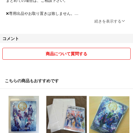
まとめての場合は、ご相談下さい。
#小西成弥
#源清麿
❌専用出品やお取り置きは致しません。
#佐藤信長
続きを表示する
#五月雨江
必須とはしませんが、他人とのお取引となります。
#山﨑晶吾
ご挨拶やこちらからの返信には返していただけますと幸いです。(人と
コメント
#村雲江
して大切かと思っています)
#永田聖一朗
#大包平
直近の普通評価ですが、お互いに納得の上でお取引終了しております。
商品について質問する
#松島勇之介
#小竜景光
#長田光平
#南泉一文字
こちらの商品もおすすめです
#武本悠佑
#鬼丸国綱
#林光哲
#一期一振
#國島直希
#大般若長光
#京典和玖
#へし切長谷部