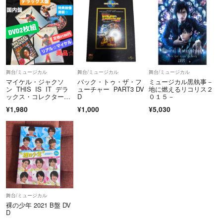
舞台/ミュージカル
舞台/ミュージカル
舞台/ミュージカル
マイケル・ジャクソ
バック・トゥ・ザ・フ
ミュージカル黒執事－
ン THIS IS IT デラ
ューチャー PART3 DV
地に燃えるリコリス２
ックス・コレクター
D
０１５－
ズ・エディション DVD
¥1,980
¥1,000
¥5,030
舞台/ミュージカル
裸の少年 2021 B盤 DV
D