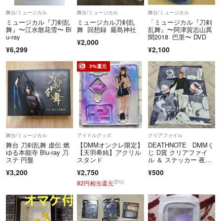
#木原瑠生
舞台/ミュージカル
舞台/ミュージカル
舞台/ミュージカル
#加州清光
ミュージカル『刀剣乱
ミュージカル刀剣乱
「ミュージカル『刀剣
#佐藤流司
舞』〜江水散花雪〜 Bl
舞 回想録 嚴島神社
乱舞』〜阿津賀志山異
u-ray
聞2018 巴里〜 DVD
#岩融
¥2,000
¥6,299
¥2,100
#佐伯大地
#山姥切国広
3%還元
#加藤大悟
#鶴丸国永
#岡宮来夢
#山姥切長義
#水江建太
#和泉守兼定
舞台/ミュージカル
アイドルグッズ
クリアファイル
#後家兼光
舞台 刀剣乱舞 虚伝 燃
【DMMオンクレ限定】
DEATHNOTE DMMく
#佐奈宏紀
ゆる本能寺 Blu-ray 刀
【天羽希純】アクリル
じ D賞 クリアファイ
#膝丸
ステ 円盤
スタンド
ル ＆ ステッカー 夜神
月
#高野洸
¥3,200
¥2,750
¥500
(3%)
82円相当還元