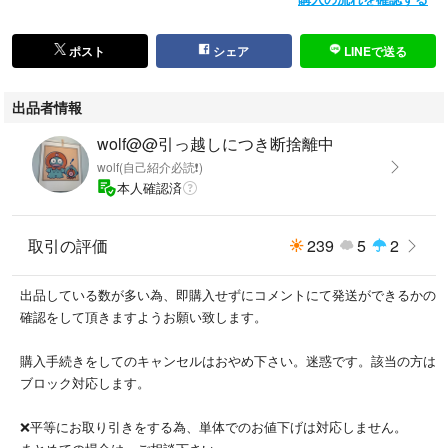
#蜻蛉切役
#spi
#髭切
ポスト
シェア
LINEで送る
#三浦宏規
#陸奥守吉行
出品者情報
#田村心
#明石国行
wolf@@引っ越しにつき断捨離中
#仲田博喜
wolf(自己紹介必読❗️)
#桑名江
本人確認済
#福井巴也
#松井江
取引の評価
239
5
2
#笹森裕貴
#浦島虎徹
#糸川耀士郎
出品している数が多い為、即購入せずにコメントにて発送ができるかの
#日向正宗
確認をして頂きますようお願い致します。
#石橋弘毅
#豊前江
購入手続きをしてのキャンセルはおやめ下さい。迷惑です。該当の方は
#立花裕大
ブロック対応します。
#大典太光世
#雷太
❌平等にお取り引きをする為、単体でのお値下げは対応しません。
#水心子正秀