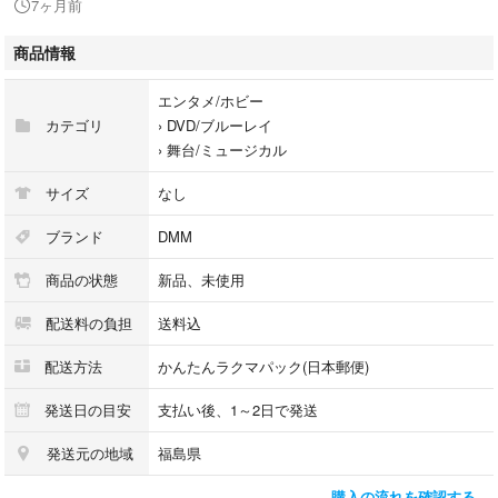
7ヶ月前
#アクスタ
#刀ミュ
商品情報
#すえひろがり
#缶バッジ
エンタメ/ホビー
#肥前忠広
カテゴリ
›
DVD/ブルーレイ
#石川凌雅
›
舞台/ミュージカル
#刀ミュ
#缶バッジ
サイズ
なし
#小狐丸
#北園涼
ブランド
DMM
#今剣
商品の状態
新品、未使用
#大平峻也
#大和守安定
配送料の負担
送料込
#鳥越裕貴
#石切丸
配送方法
かんたんラクマパック(日本郵便)
#崎山つばさ
#長曽祢虎徹
発送日の目安
支払い後、1～2日で発送
#伊万里有
発送元の地域
福島県
#にっかり青江
#新木宏典
購入の流れを確認する