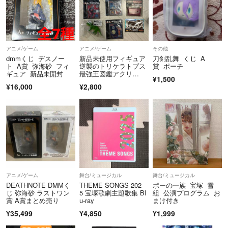
アニメ/ゲーム
アニメ/ゲーム
その他
dmmくじ デスノー
新品未使用フィギュア
刀剣乱舞 くじ A
ト A賞 弥海砂 フィ
逆襲のトリケラトプス
賞 ポーチ
ギュア 新品未開封
最強王図鑑アクリ
¥1,500
ル ペンスタンド パズ
¥16,000
¥2,800
ル
アニメ/ゲーム
舞台/ミュージカル
舞台/ミュージカル
DEATHNOTE DMMく
THEME SONGS 202
ポーの一族 宝塚 雪
じ 弥海砂 ラストワン
5 宝塚歌劇主題歌集 Bl
組 公演プログラム お
賞 A賞まとめ売り
u-ray
まけ付き
¥35,499
¥4,850
¥1,999