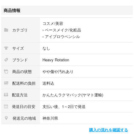
↓他にもお得な商品出品してます＾＾
#つけのコスメ
商品情報
#つけのセール商品
コスメ/美容
こちらは Heavy Rotation MAYBELLINE アイブロウ コスメ5点セット にな
カテゴリ
›
ベースメイク/化粧品
ります。
›
アイブロウペンシル
【ブランド名】Heavy Rotation MAYBELLINE 他
サイズ
なし
【管理番号】450-1-10-15
ブランド
Heavy Rotation
商品の状態
やや傷や汚れあり
【商品状態】状態は写真の通りです。
配送料の負担
送料込
・B ランク
A 目立った傷や汚れが少なく綺麗な状態
配送方法
かんたんラクマパック(ヤマト運輸)
B 問題なく使用できる状態
C 全体的に汚れあり
発送日の目安
支払い後、1～2日で発送
D ジャンク
発送元の地域
神奈川県
①Heavy Rotation アイブロウ&3Dノーズ
購入の流れを確認する
②UG アイブロウパウダーBR-2