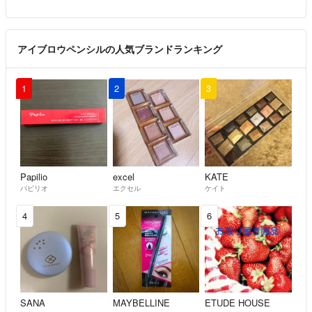
アイブロウペンシルの人気ブランドランキング
1
2
3
Papilio
excel
KATE
パピリオ
エクセル
ケイト
4
5
6
SANA
MAYBELLINE
ETUDE HOUSE