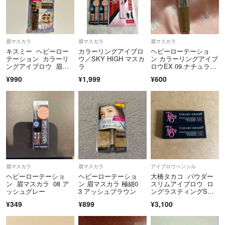
眉マスカラ
眉マスカラ
眉マスカラ
キスミー ヘビーロー
カラーリングアイブロ
ヘビーローテーショ
テーション カラーリ
ウ／SKY HIGH マスカ
ン カラーリングアイブ
ングアイブロウ 眉マ
ラ
ロウEX 09.ナチュラル
スカラ 09
アッシュ
¥990
¥1,999
¥600
眉マスカラ
眉マスカラ
アイブロウペンシル
ヘビーローテーショ
ヘビーローテーショ
大橋タカコ パウダー
ン 眉マスカラ 08 ア
ン 眉マスカラ 極細0
スリムアイブロウ ロ
ッシュグレー
3 アッシュブラウン
ングラスティングS
E ナチュラルブラウ
¥349
¥899
¥3,100
ン カートリッジ×2本