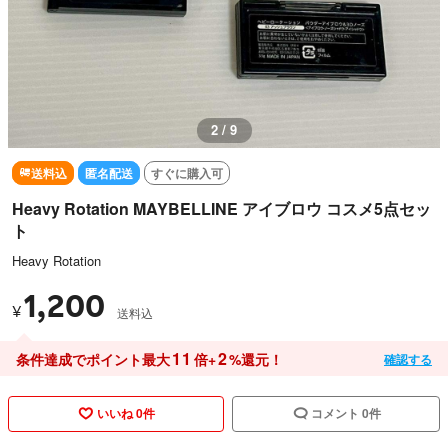
3 / 9
送料込
匿名配送
すぐに購入可
Heavy Rotation MAYBELLINE アイブロウ コスメ5点セッ
ト
Heavy Rotation
1,200
¥
送料込
11
2
条件達成でポイント最大
倍+
%還元！
確認する
いいね 0件
コメント 0件