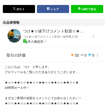
③&. ジェルアイブロウA 03a
④Bibo イエローブラウン
ポスト
シェア
LINEで送る
⑤メイベリン パウダーインペンシル BR-3 明るい茶色
出品者情報
外装
全体的にスレあり
つけ★☆値下げコメント歓迎☆★即購入OK
小傷あり
つけ★☆値下げコメント歓迎☆★即購入OK
ケース表面に使用感あり
本人確認済
内装
パウダー部分に使用痕あり
取引の評価
32
0
0
ブラシ使用感あり
ペンシル削れあり
ジェル部分に粉飛びあり
こんにちは、つけ と申します。
ペンシル類
プロフィールをご覧いただきありがとうございます。
キャップスレあり
短くなっているものあり
★☆☆★★☆☆★★☆☆★★☆☆★★☆☆★★☆☆★
その他
24時間セール中！
いずれも開封済み中古品
まずはご希望の金額をコメントにてお知らせください！
【その他情報】
★☆☆★★☆☆★★☆☆★★☆☆★★☆☆★★☆☆★