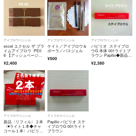
アイブロウペンシル
アイブロウペンシル
アイブロウペンシル
excel エクセル ザ プラ
ケイト／アイブロウ＆
パピリオ ステイブロ
イムアイブロウ PE0
ポーラ／バスジェル
ウG 本体 001ライトブ
6 【アッシュベージ
ラウン Papilio◆新品未
¥500
ュ】2本
開封
¥2,400
¥2,380
アイブロウペンシル
アイブロウペンシル
新品〈リフィル〉２本
Papilio パピリオ ステ
〈◾️ライト１本◆チャ
イブロウG 001ライト
コール１本〉パピリ
ブラウン
オ ステイブロウ G