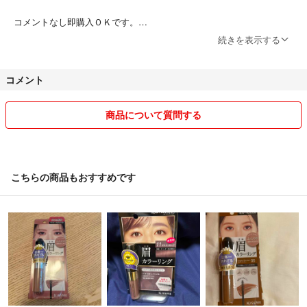
☆梱包と発送に関しまして
プチプチなどの緩衝剤で水濡れ対策をしてから型崩れ対策を行い発送させ
コメントなし即購入ＯＫです。
ていただきます。
喫煙者はいませんので匂いの心配はございません。
続きを表示する
もちろん中の商品に傷がつく可能性があるような雑な梱包は絶対にいたし
但し 細かい事が気になる方や神経質な方は、ご購入をご遠慮くださ
ませんのでご安心ください。
い。
コメント
☆こちらの商品は「ブランド品の古物市場」から正規品と鑑定済みですの
メルカリ規約に基づき、専用化はいたしかねます。
で正真正銘本物です。ご安心ください。
商品について質問する
万が一、偽物だった場合もちろん返品返金にご対応させていただきますの
メッセージのやり取りはできるだけ早く対応させて頂きますが、仕事な
で取引メッセージにてご連絡お願い申し上げます。
どで手が空かない際は返信が遅れることもございます。 予めご了承下
さい。
☆こちらの商品はUSED品ですので新品や未使用品をお求めの方はご遠慮
こちらの商品もおすすめです
ください。
少しでも皆様との気持ちの良い取引をしたいと思います。
ご不明な点は何なりとご指摘ください。
どうぞよろしくお願いいたします。