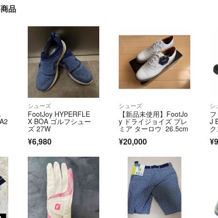
い商品
シューズ
シューズ
シ
ス
FootJoy HYPERFLE
【新品未使用】FootJo
フ
A2
X BOA ゴルフシュー
y ドライジョイズ プレ
J
ズ 27W
ミア ターロウ 26.5cm
ク
7
¥6,980
¥20,000
¥9