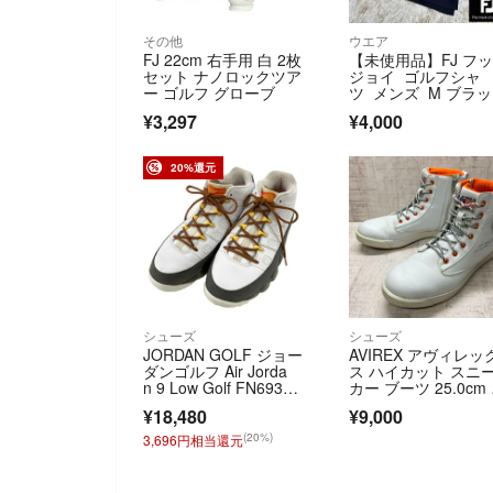
その他
ウエア
FJ 22cm 右手用 白 2枚
【未使用品】FJ フ
セット ナノロックツア
ジョイ ゴルフシャ
ー ゴルフ グローブ
ツ メンズ M ブラ
¥3,297
¥4,000
20%還元
シューズ
シューズ
JORDAN GOLF ジョー
AVIREX アヴィレッ
ダンゴルフ Air Jorda
ス ハイカット スニ
n 9 Low Golf FN693
カー ブーツ 25.0cm
1 ゴルフシューズ ホワ
ンズ ホワイト サイ
¥18,480
¥9,000
イト系 27.5cm [24010
ジップ 中古 ゴルフ
1737015] ゴルフウェ
ューズ
(20%)
3,696円相当還元
ア メンズ ストスト