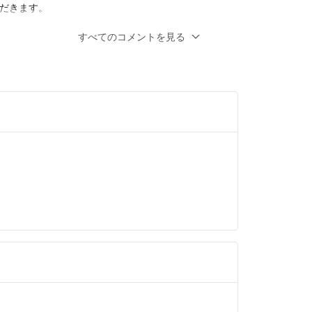
だきます。
すべてのコメントを見る
望金額の中間の8,750円でと言いたいのです
,500円でいかがでしょうか？
周斗
- 約1ヶ月前
します。
申し訳ございませんでした。
00円ではいかがでしょうか。
いたします。