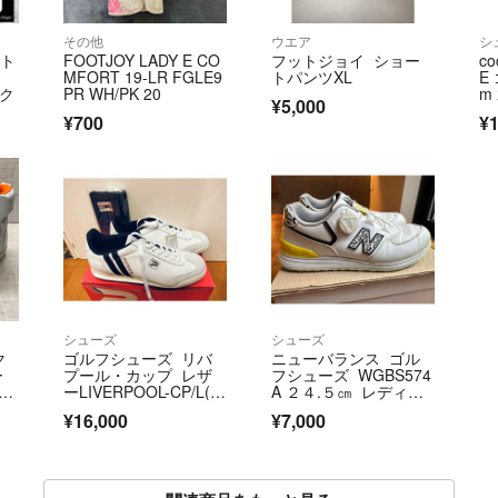
その他
ウエア
シ
ット
FOOTJOY LADY E CO
フットジョイ ショー
c
MFORT 19-LR FGLE9
トパンツXL
E
ック
PR WH/PK 20
m
¥5,000
D
¥700
¥1
クレ
シューズ
シューズ
ク
ゴルフシューズ リバ
ニューバランス ゴル
ー
プール・カップ レザ
フシューズ WGBS574
 メ
ーLIVERPOOL-CP/L(W
A ２４.５㎝ レディー
ド
HT)
ス
¥16,000
¥7,000
シ