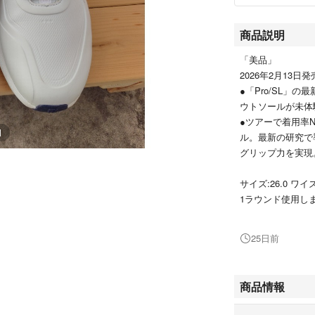
商品説明
「美品」
2026年2月13日発
●「Pro/SL」の
ウトソールが未体
●ツアーで着用率N
1
ル。最新の研究で導
グリップ力を実現
サイズ:26.0 ワイ
1ラウンド使用し
りません。
25日前
WIDEが幅広タ
め出品となりました
購入される前に量
商品情報