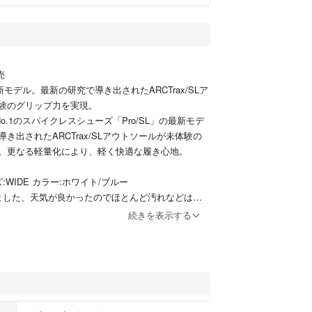
売
最新モデル。最新の研究で導き出されたARCTrax/SLア
験のグリップ力を実現。
o.1のスパイクレスシューズ「Pro/SL」の最新モデ
き出されたARCTrax/SLアウトソールが未体験の
。更なる軽量化により、軽く快適な履き心地。
ズ:WIDE カラー:ホワイト/ブルー
ました、天気が良かったのでほとんど汚れなどはあ
続きを表示する
イプと勘違いして購入しまいサイズが合わなかったた
。（幅広タイプはEXTRA WIDEらしいです）
販店などで試し履きしたほうがいいと思います。