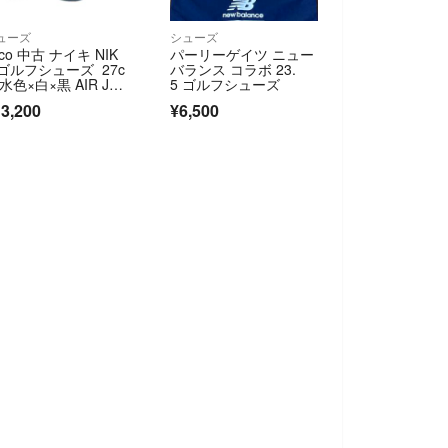
ューズ
シューズ
oco 中古 ナイキ NIK
パーリーゲイツ ニュー
 ゴルフシューズ 27c
バランス コラボ 23.
 水色×白×黒 AIR JOR
5 ゴルフシューズ
AN 1 HIGH G スパイ
3,200
¥6,500
ス [DQ0660-400]