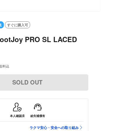
送
すぐに購入可
tJoy PRO SL LACED
送料込
SOLD OUT
本人確認済
紛失補償有
ラクマ安心・安全への取り組み