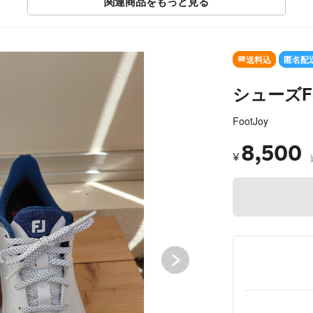
関連商品をもっと見る
SOLD OUT
送料込
匿名配
シューズFoo
FootJoy
8,500
¥