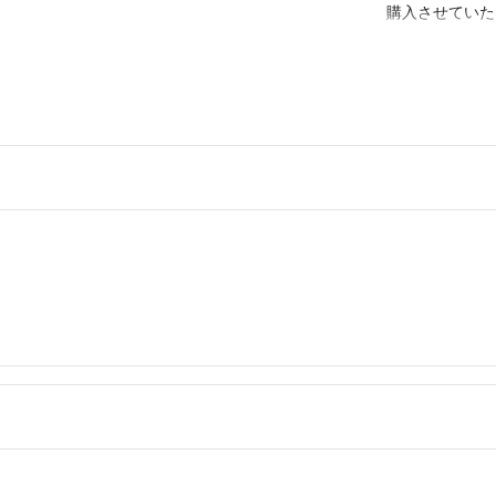
購入させていた
kenzo
- 約1ヶ月前
こんばんは!
お互い最初の希
がキリのいい8
上井戸 
出品者
即お支払いいた
kenzo
- 約1ヶ月前
ご連絡遅くなり
なんとか8,3
よろしくお願い
kenzo
- 約1ヶ月前