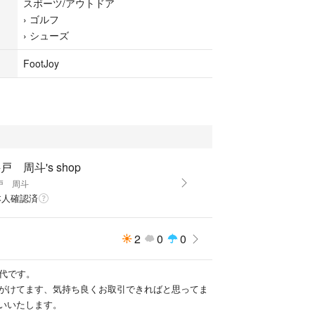
スポーツ/アウトドア
›
ゴルフ
›
シューズ
FootJoy
戸 周斗's shop
戸 周斗
本人確認済
2
0
0
0代です。
がけてます、気持ち良くお取引できればと思ってま
いいたします。