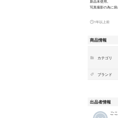
新品未使用。
写真撮影の為に袋
3箇所(左肩、両脇
(写真4枚目参照、
1年以上前
防水対策をして匿
発送は商品のみの
商品情報
発送の袋はリサイ
カテゴリ
ブランド
出品者情報
ごこ'