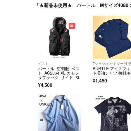
「★新品未使用★ バートル Mサイズ4080
ベスト
バートル 空調服 ベス
BURTLE アイスフ
ト AC2064 XL カモフ
ト長袖シャツ 接触
ラブラック サイド XL
¥1,450
¥4,500