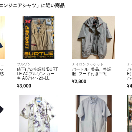
 エンジニアシャツ」に近い商品
Tシャツ/カットソー(七分/長袖)
ブルゾン
ナイロンジャケット
ナ
ィッ
値下げ👕空調服/BURT
バートル 美品、空調
バ
冷感
LE ACブルゾン カー
服 フード付き半袖
E
キ AC7141-23-LL
ハ
¥2,800
¥3,000
¥4