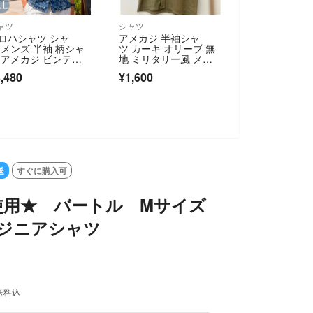
ャツ
シャツ
ロハシャツ シャ
アメカジ 半袖シャ
 メンズ 半袖 柄シャ
ツ カーキ オリーブ 無
 アメカジ ビンテー
地 ミリタリー風 メン
 アロハ
ズ定価3,900円
,480
¥1,600
送
すぐに購入可
使用★ バートル Mサイズ
エンジニアシャツ
送料込