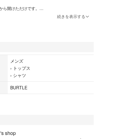
から開けただけです。
)はポケット付きです。
続きを表示する
左脇です)
名配送させて頂きます。
発送になります。
クル品を利用させて頂きます。
メンズ
›
トップス
›
シャツ
BURTLE
s shop