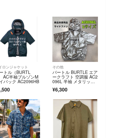
イロンジャケット
その他
ートル（BURTL
バートル BURTLE エア
） AC半袖ブルゾンM
ークラフト 空調服 AC2
イバック AC2096HB
096L 半袖 メタリック
シルバー Lサイズ
,500
¥6,300