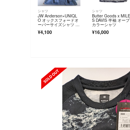
シャツ
シャツ
JW Anderson×UNIQL
Butter Goods x MIL
O オックスフォードオ
S DAVIS 半袖 オー
ーバーサイズシャツ X
カラーシャツ
L 完売品 新品未使
¥4,100
¥16,000
用 タグ付き ストライ
プシャツ
SOLD OUT