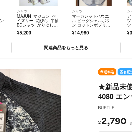
シャツ
シャツ
シ
E
MAJUN マジュン ペ
マーガレットハウエ
ア
プン
イズリー 花びら 半袖
ル ビッグシェルボタ
ツ
BDシャツ かりゆしウ
ン コットンポプリ
ツ
ェア 日本製
ン ソリッド 半袖シャ
ジ
¥5,200
¥14,980
¥3
ツ
関連商品をもっと見る
SOLD OUT
送料込
匿名配
★新品未
4080 
BURTLE
2,790
¥