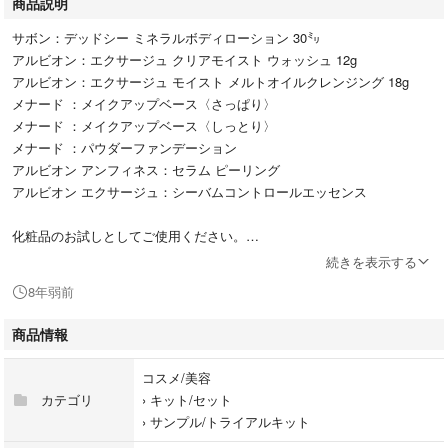
商品説明
サボン：デッドシー ミネラルボディローション 30㍉
アルビオン：エクサージュ クリアモイスト ウォッシュ 12g
アルビオン：エクサージュ モイスト メルトオイルクレンジング 18g
メナード ：メイクアップベース〈さっぱり〉
メナード ：メイクアップベース〈しっとり〉
メナード ：パウダーファンデーション
アルビオン アンフィネス：セラム ピーリング
アルビオン エクサージュ：シーバムコントロールエッセンス
化粧品のお試しとしてご使用ください。
続きを表示する
アルビオン アンフィネスとエクサージュのエッセンスは
8年弱前
毛穴ケア用です。
商品情報
コスメ/美容
カテゴリ
›
キット/セット
›
サンプル/トライアルキット