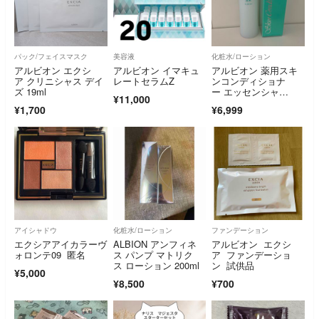
パック/フェイスマスク
美容液
化粧水/ローション
アルビオン エクシ
アルビオン イマキュ
アルビオン 薬用スキ
ア クリニシャス デイ
レートセラムZ
ンコンディショナ
ズ 19ml
ー エッセンシャ
¥11,000
ル N 330ml
¥1,700
¥6,999
アイシャドウ
化粧水/ローション
ファンデーション
エクシアアイカラーヴ
ALBION アンフィネ
アルビオン エクシ
ォロンテ09 匿名
ス パンプ マトリク
ア ファンデーショ
ス ローション 200ml
ン 試供品
¥5,000
¥8,500
¥700