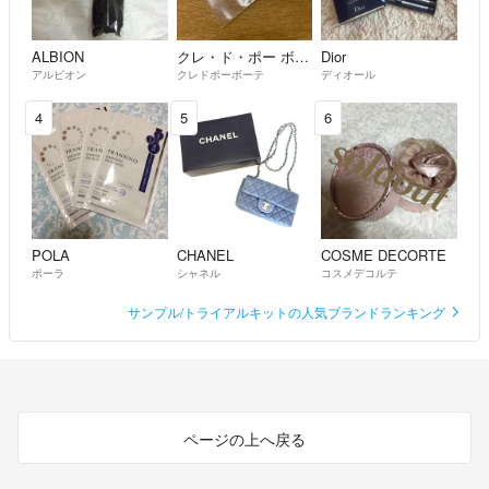
ALBION
クレ・ド・ポー ボーテ
Dior
アルビオン
クレドポーボーテ
ディオール
4
5
6
POLA
CHANEL
COSME DECORTE
ポーラ
シャネル
コスメデコルテ
サンプル/トライアルキットの人気ブランドランキング
ページの上へ戻る