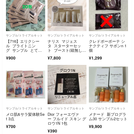
サンプル/トライアルキット
サンプル/トライアルキット
サンプル/トライアルキット
【716】エリクシー
ナリス マジェス
クレドポーボーテ シ
ル ブライトニン
タ スターターセッ
ナクティフ サボンn 1
グ サンプル とても
ト ブースト(箱無し発
個
しっとり
送)
¥900
¥7,800
¥1,299
サンプル/トライアルキット
サンプル/トライアルキット
サンプル/トライアルキット
メロ肌&サラ髪体験Se
Dior フォーエヴァ
メナード 新プログラ
t 3点
ー フルイド スキン グ
ム30 サンプル2セット
ロウ1N 1包
¥700
¥9,900
¥390