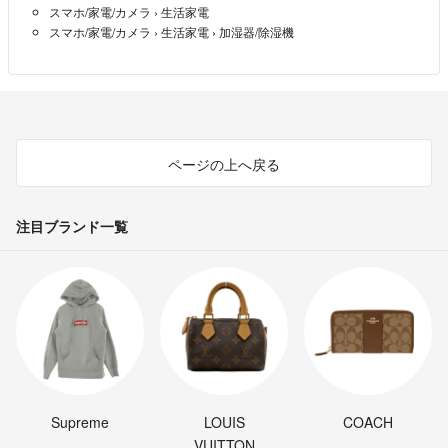
スマホ/家電/カメラ
›
生活家電
スマホ/家電/カメラ
›
生活家電
›
加湿器/除湿機
ページの上へ戻る
注目ブランド一覧
Supreme
LOUIS
COACH
VUITTON