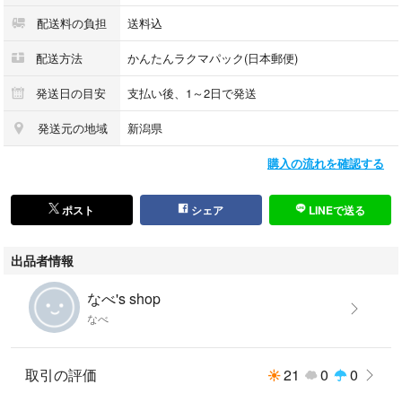
配送料の負担
送料込
配送方法
かんたんラクマパック(日本郵便)
発送日の目安
支払い後、1～2日で発送
発送元の地域
新潟県
購入の流れを確認する
ポスト
シェア
LINEで送る
出品者情報
なべ's shop
なべ
取引の評価
21
0
0