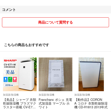
コメント
商品について質問する
こちらの商品もおすすめです
加湿器/除湿機
加湿器/除湿機
加湿器/除湿機
【美品】シャープ 衣類
Francfranc ポシェ 充電
【動作品】CORON
乾燥除湿機 プラズマク
式加湿器 マーブル ホ
A コロナ 衣類乾燥除湿
ラスター搭載 CV-E71-
ワイト
機 CD-H1813 2013年式
W