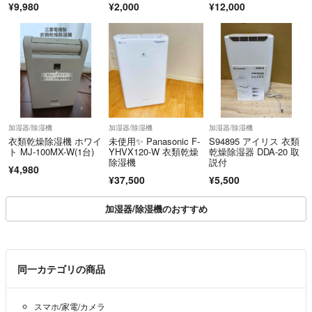
¥9,980
¥2,000
¥12,000
加湿器/除湿機
加湿器/除湿機
加湿器/除湿機
衣類乾燥除湿機 ホワイ
未使用✨ Panasonic F-
S94895 アイリス 衣類
ト MJ-100MX-W(1台)
YHVX120-W 衣類乾燥
乾燥除湿器 DDA-20 取
除湿機
説付
¥4,980
¥37,500
¥5,500
加湿器/除湿機のおすすめ
同一カテゴリの商品
スマホ/家電/カメラ