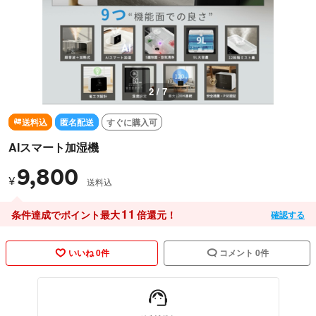
2 / 7
送料込
匿名配送
すぐに購入可
AIスマート加湿機
9,800
¥
送料込
11
条件達成でポイント最大
倍還元！
確認する
いいね 0件
コメント 0件