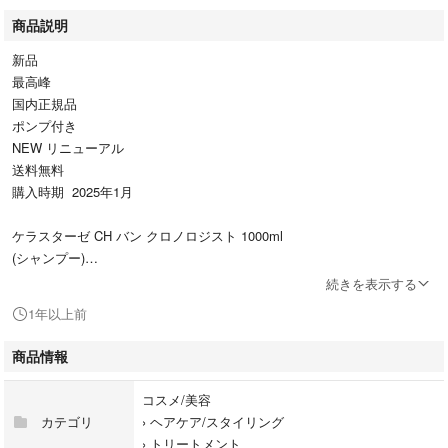
商品説明
新品
最高峰
国内正規品
ポンプ付き
NEW リニューアル
送料無料
購入時期 2025年1月
ケラスターゼ CH バン クロノロジスト 1000ml
(シャンプー)
続きを表示する
ケラスターゼ CH デクセブシオン クレーム ド 500ml
1年以上前
(トリートメント)
商品情報
ケラスターゼ CH ユイルド バルファン
100ml
コスメ/美容
(洗い流さないトリートメント)
カテゴリ
›
ヘアケア/スタイリング
›
トリートメント