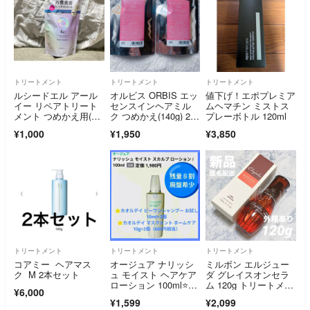
トリートメント
トリートメント
トリートメント
ルシードエル アール
オルビス ORBIS エッ
値下げ！エポプレミア
イー リペアトリート
センスインヘアミル
ムヘマチン ミストス
メント つめかえ用(30
ク つめかえ(140g) 2袋
プレーボトル 120ml
0g)
セット
¥1,000
¥1,950
¥3,850
トリートメント
トリートメント
トリートメント
コアミー ヘアマス
オージュア ナリッシ
ミルボン エルジュー
ク M 2本セット
ュ モイスト ヘアケア
ダ グレイスオンセラ
ローション 100ml⭐️お
ム 120g トリートメン
¥6,000
まけ付
ト 新品
¥1,599
¥2,099