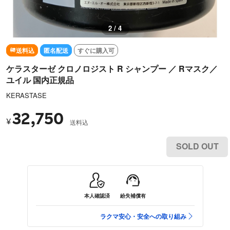
3 / 4
送料込
匿名配送
すぐに購入可
ケラスターゼ クロノロジスト R シャンプー ／ Rマスク／
ユイル 国内正規品
KERASTASE
32,750
¥
送料込
SOLD OUT
本人確認済
紛失補償有
ラクマ安心・安全への取り組み