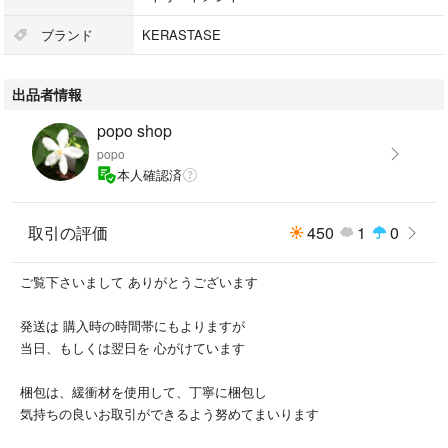
頭皮・毛髪にうるおいを与え、健康的で美しいツヤを与え、髪の表面をな
ブランド
KERASTASE
めらかにケアします
最高峰を目指する方に
出品者情報
popo shop
popo
本人確認済
取引の評価
450
1
0
ご覧下さいまして ありがとうございます
発送は 購入時の時間帯にもよりますが
当日、もしくは翌日を 心がけています
梱包は、緩衝材を使用して、丁寧に梱包し
気持ちの良いお取引ができるよう努めてまいります