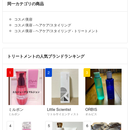
同一カテゴリの商品
コスメ/美容
コスメ/美容
›
ヘアケア/スタイリング
コスメ/美容
›
ヘアケア/スタイリング
›
トリートメント
トリートメントの人気ブランドランキング
1
2
3
ミルボン
Little Scientist
ORBIS
ミルボン
リトルサイエンティスト
オルビス
4
5
6