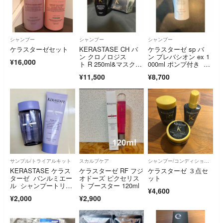
シャンプー
シャンプー
シャンプー
ケラスターゼセット
KERASTASE CH バ
ケラスターゼ sp バ
ン クロノロジス
ン プレバシオン ex 1
¥16,000
ト R 250ml&マスク20
000ml ポンプ付き 国
0ml
内正規品
¥11,500
¥8,700
サンプル/トライアルキット
スカルプケア
シャンプー/コンディショナーセット
KERASTASE ケラス
ケラスターゼ RF フジ
ケラスターゼ ３点セ
ターゼ バンルミエー
オドーズ ピクセリス
ット
ル シャンプートリー
ト ブースター 120ml
¥4,600
トメントセット②
¥2,000
¥2,900