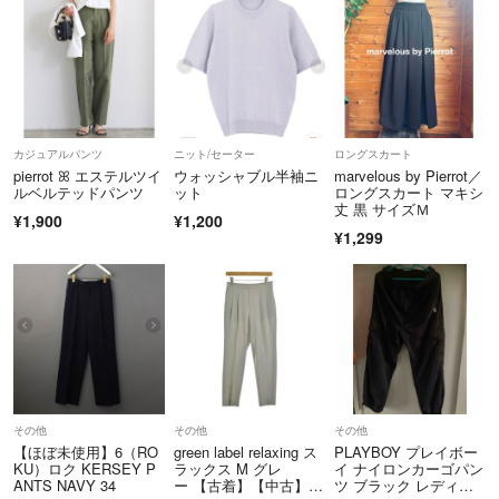
#ナノユニバース
#urbanresearch
#dholic
#ディーホリック
#birthdaybash
#バースデーバッシュ
カジュアルパンツ
ニット/セーター
ロングスカート
#bb
pierrot ꕤ エステルツイ
ウォッシャブル半袖ニ
marvelous by Pierrot／
#ungrid
ルベルテッドパンツ
ット
ロングスカート マキシ
丈 黒 サイズＭ
#アングリッド
¥1,900
¥1,200
#pierro
¥1,299
#ピエロ
好きな方にも！
ウエスト···64cm
ヒップ···96cm
股上···28cm
股下···64cm
その他
その他
その他
【ほぼ未使用】6（RO
green label relaxing ス
PLAYBOY プレイボー
KU）ロク KERSEY P
ラックス M グレ
イ ナイロンカーゴパン
カラー···ピンク
ANTS NAVY 34
ー 【古着】【中古】
ツ ブラック レディー