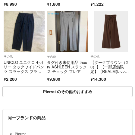
【送料無料】
ス
¥8,990
¥1,800
¥1,222
その他
その他
その他
UNIQLO ユニクロ セオ
タグ付き未使用品 theo
【ダークブラウン（2
リー タックワイドパン
ry ASHLEEN スラック
0）】【一部店舗限
ツ スラックス ブラッ
ス チェック フレア
定】【REALM(レル
ク Mサイズ
ム)】HIGH WAIST PA
¥2,200
¥9,900
¥14,300
NTS|ウエスト2WAYパ
ンツ
Pierrot のその他のおすすめ
同一ブランドの商品
Pierrot