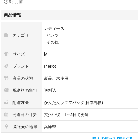
5ヶ月前
透け感(濃色)：なし
伸縮性：若干あり
商品情報
ポケット：あり(※バックポケットはフェイク)
ファスナー：なし
レディース
カテゴリ
›
パンツ
【ブランド】
›
その他
marvelous by Pierrot（マーベラスバイピエロ）
サイズ
M
【カラー】ピンク系 ベージュピンク
ブランド
Pierrot
【サイズ】 M
商品の状態
新品、未使用
ウエスト65-92 ヒップ96 股上(前)28(後)36.5
股下64 もも周り59 すそ周り30
配送料の負担
送料込
【素材】 ポリエステル80% レーヨン16% ポリウレタン4%
配送方法
かんたんラクマパック(日本郵便)
【状態】 新品未使用タグ付き
発送日の目安
支払い後、1～2日で発送
発送元の地域
兵庫県
#m
#ピンク
購入の流れを確認する