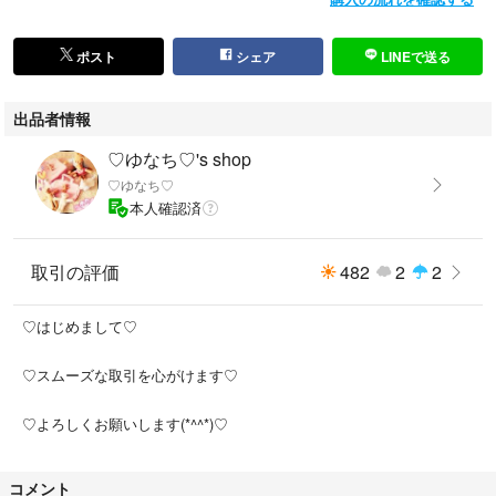
#テーパード
#テーパードパンツ
#オールシーズン
ポスト
シェア
LINEで送る
#ママコーデ
#美脚パンツ
出品者情報
#脚長パンツ
#着痩せパンツ
♡ゆなち♡'s shop
#着痩せ効果
♡ゆなち♡
#美脚
本人確認済
#美尻
#細見え
取引の評価
482
2
2
#キレイめ
#センタープレス
#着回し
♡はじめまして♡
#シンプル
#スラックス
♡スムーズな取引を心がけます♡
#無地
#ラフ
♡よろしくお願いします(*^^*)♡
#脚長
#スタイル抜群
コメント
#足長