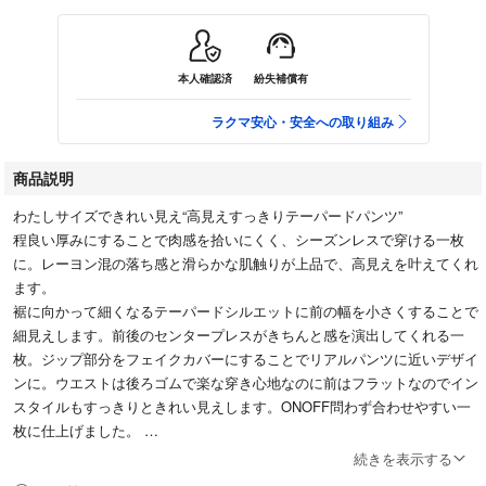
本人確認済
紛失補償有
ラクマ安心・安全への取り組み
商品説明
わたしサイズできれい見え“高見えすっきりテーパードパンツ”
程良い厚みにすることで肉感を拾いにくく、シーズンレスで穿ける一枚
に。レーヨン混の落ち感と滑らかな肌触りが上品で、高見えを叶えてくれ
ます。
裾に向かって細くなるテーパードシルエットに前の幅を小さくすることで
細見えします。前後のセンタープレスがきちんと感を演出してくれる一
枚。ジップ部分をフェイクカバーにすることでリアルパンツに近いデザイ
ンに。ウエストは後ろゴムで楽な穿き心地なのに前はフラットなのでイン
スタイルもすっきりときれい見えします。ONOFF問わず合わせやすい一
枚に仕上げました。
続きを表示する
透け感(淡色)：若干あり