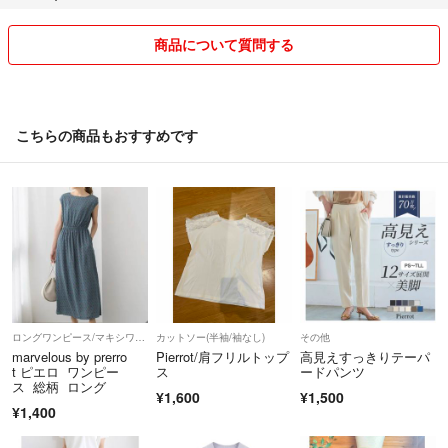
#レディースm
#ベージュピンク
商品について質問する
#ピンクベージュ
#セレモニー
#フォーマル
#オフィス
こちらの商品もおすすめです
#入学式
#卒業式
#イベント
#行事
#参観日
#学校行事
#uniqlo
#ユニクロ
ロングワンピース/マキシワンピース
カットソー(半袖/袖なし)
その他
#gu
marvelous by prerro
Pierrot/肩フリルトップ
高見えすっきりテーパ
t ピエロ ワンピー
ス
ードパンツ
#ジーユー
ス 総柄 ロング
#zara
¥1,600
¥1,500
¥1,400
#ザラ
#nanouniverse