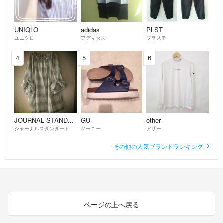
UNIQLO
adidas
PLST
ユニクロ
アディダス
プラステ
4
5
6
JOURNAL STANDARD
GU
other
ジャーナルスタンダード
ジーユー
アザー
その他の人気ブランドランキング
ページの上へ戻る