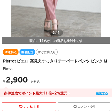
3 / 4
11
現在、
名がこの商品を検討中です
送料込
匿名配送
すぐに購入可
Pierrot ピエロ 高見えすっきりテーパードパンツ ピンク M
Pierrot
2,900
¥
送料込
11
2
条件達成でポイント最大
倍+
%還元！
確認する
いいね 11件
コメント 0件