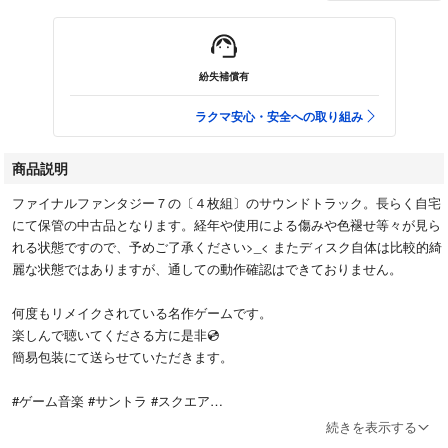
紛失補償有
ラクマ安心・安全への取り組み
商品説明
ファイナルファンタジー７の〔４枚組〕のサウンドトラック。長らく自宅
にて保管の中古品となります。経年や使用による傷みや色褪せ等々が見ら
れる状態ですので、予めご了承ください>_< またディスク自体は比較的綺
麗な状態ではありますが、通しての動作確認はできておりません。
何度もリメイクされている名作ゲームです。
楽しんで聴いてくださる方に是非💿
簡易包装にて送らせていただきます。
#ゲーム音楽 #サントラ #スクエア
#FF #ファイナルファンタジー #植松伸夫
続きを表示する