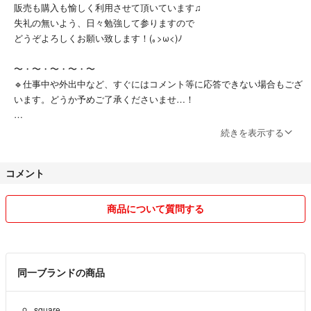
販売も購入も愉しく利用させて頂いています♫
失礼の無いよう、日々勉強して参りますので
どうぞよろしくお願い致します！(｡>ω<)ﾉ
〜・〜・〜・〜・〜
🔹仕事中や外出中など、すぐにはコメント等に応答できない場合もござ
います。どうか予めご了承くださいませ…！
🔸基本はゆうパケットポストにての発送です📮サイズが大きめの品物は
続きを表示する
平日の《郵便局》にて手続きをいたしますので🏣念の為お日にちを頂い
ておりますが、できるだけ早くの発送を心がけております📦
コメント
◆◇◆送料・手数料等込みの価格設定のため、大幅なお値引きは出来か
ねます。ご検討頂く過程での多少の金額交渉や質問等は受け付けており
商品について質問する
ますので、コメントをお待ちしております(o^^o)
◎自宅には現在、喫煙者・ペットはおりません。
〜・〜・〜・〜・〜
同一ブランドの商品
＊丁寧で気持の良いお取引きができますように＊
square