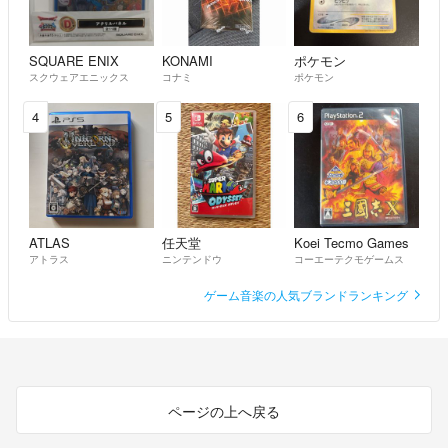
SQUARE ENIX
KONAMI
ポケモン
スクウェアエニックス
コナミ
ポケモン
4
5
6
ATLAS
任天堂
Koei Tecmo Games
アトラス
ニンテンドウ
コーエーテクモゲームス
ゲーム音楽の人気ブランドランキング
ページの上へ戻る