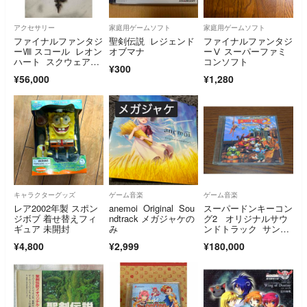
アクセサリー
家庭用ゲームソフト
家庭用ゲームソフト
ファイナルファンタジ
聖剣伝説 レジェンド
ファイナルファンタジ
ーⅧ スコール レオン
オブマナ
ーⅤ スーパーファミ
ハート スクウェア公
コンソフト
¥300
式ネックレス
¥56,000
¥1,280
キャラクターグッズ
ゲーム音楽
ゲーム音楽
レア2002年製 スポン
anemoi Original Sou
スーパードンキーコン
ジボブ 着せ替えフィ
ndtrack メガジャケの
グ2 オリジナルサウ
ギュア 未開封
み
ンドトラック サント
ラ
¥4,800
¥2,999
¥180,000