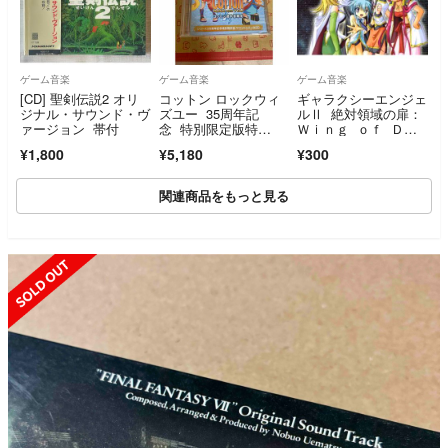
ゲーム音楽
ゲーム音楽
ゲーム音楽
[CD] 聖剣伝説2 オリ
コットン ロックウィ
ギャラクシーエンジェ
ジナル・サウンド・ヴ
ズユー 35周年記
ルⅡ 絶対領域の扉：
ァージョン 帯付
念 特別限定版特
Ｗｉｎｇ ｏｆ Ｄｅ
典 サウンドトラック
ｓｔｉｎｙ／人魚の音
¥1,800
¥5,180
¥300
CD
色
関連商品をもっと見る
SOLD OUT