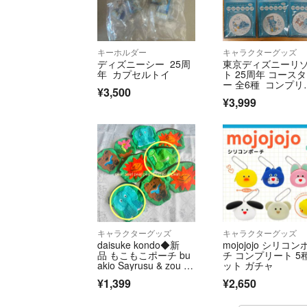
キーホルダー
キャラクターグッズ
ディズニーシー 25周
東京ディズニーリ
年 カプセルトイ
ト 25周年 コースタ
ー 全6種 コンプリ
¥3,500
ト KIRIN
¥3,999
キャラクターグッズ
キャラクターグッズ
daisuke kondo◆新
mojojojo シリコン
品 もこもこポーチ bu
チ コンプリート 5
akio Sayrusu & zou ガ
ット ガチャ
チャ
¥1,399
¥2,650