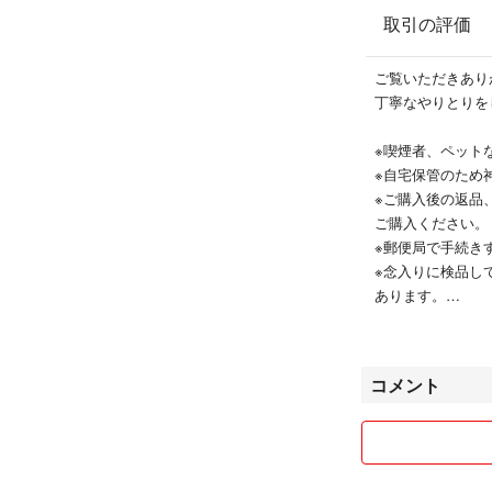
取引の評価
ご覧いただきあり
丁寧なやりとりを
※喫煙者、ペット
※自宅保管のた
※ご購入後の返品
ご購入ください。
※郵便局で手続き
※念入りに検品し
あります。
※気になることは
※購入申請ありの
基本的にはすぐに
コメント
よろしくお願い致