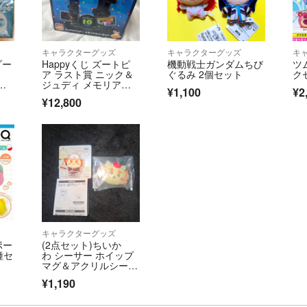
キャラクターグッズ
キャラクターグッズ
キ
ゾー
Happyくじ ズートピ
機動戦士ガンダムちび
ツ
ア ラスト賞 ニック＆
ぐるみ 2個セット
ク
ー
ジュディ メモリアル
¥1,100
¥2
フィギュア
¥12,800
キャラクターグッズ
ポー
(2点セット)ちいか
種セ
わ シーサー ホイップ
マグ＆アクリルシーン
クリップ
¥1,190