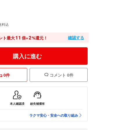
送料込
11
2
確認する
ント最大
倍+
%還元！
購入に進む
 0件
コメント 0件
本人確認済
紛失補償有
ラクマ安心・安全への取り組み