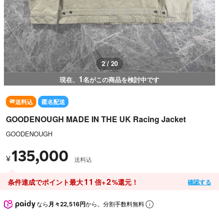
2 / 20
1
現在、
名がこの商品を検討中です
送料込
匿名配送
GOODENOUGH MADE IN THE UK Racing Jacket
GOODENOUGH
135,000
¥
送料込
11
2
条件達成でポイント最大
倍+
%還元！
確認する
なら
月々22,516円
から。分割手数料無料