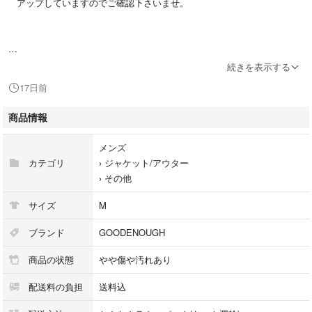
アップしていますのでご確認下さいませ。
続きを表示する
17日前
【ブランド】
商品情報
・GOODENOUGH
メンズ
カテゴリ
›
ジャケット/アウター
›
その他
サイズ
M
【特徴】
ブランド
GOODENOUGH
商品の状態
やや傷や汚れあり
・MADE IN THE UK
配送料の負担
送料込
・初期