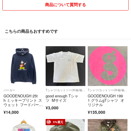
商品について質問する
【表記サイズ】
できる限り当日中の発送を心掛けておりますので
・M
よろしくお願いします。
こちらの商品もおすすめです
お洋服によっては多少の☆お値下げ☆も可能なので
【実寸サイズ】
ご気軽にコメント下さいませ！
着丈61cm
胸囲60cm
肩幅53cm
袖丈57cm
パーカー
Tシャツ/カットソー(半袖/袖なし)
Tシャツ/カットソー(半袖/袖なし)
GOODENOUGH 25t
good enough Tシャ
GOODENOUGH 199
実寸での表記は実際とは異なる場合があるかもしれません。
h ミッキープリント ス
ツ Mサイズ
1 グラムgTシャツ オ
ウェット フードパーカ
リジナル
¥3,000
ー
¥14,000
¥135,000
3%還元