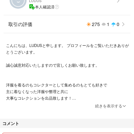
LUDUS
本人確認済
取引の評価
275
1
0
こんにちは、LUDUSと申します。 プロフィールをご覧いただきありが
とうございます。
誠心誠意対応いたしますので宜しくお願い致します。
【カラー】
洋服を着るのもコレクターとして集めるのもとても好きで
・生成り系
主に着なくなった洋服や整理と共に
大事なコレクションを出品致します！
続きを表示する
＊専用等に関しましてはトラブル防止の為出来ませんのでご了承下さい
コメント
ませ。
全て早いもの勝ちとさせていただきます！