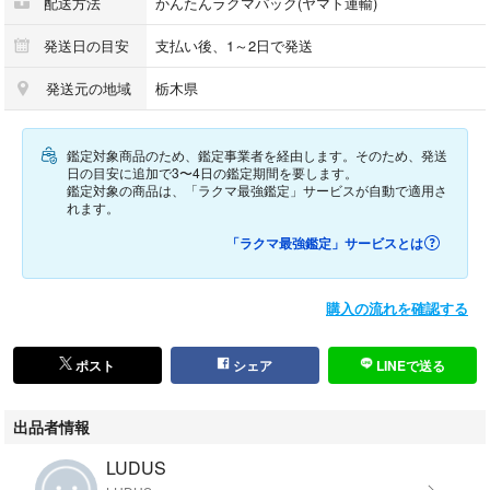
配送方法
かんたんラクマパック(ヤマト運輸)
・名作
発送日の目安
支払い後、1～2日で発送
・ARCHIVE
発送元の地域
栃木県
・コピーライト
鑑定対象商品のため、鑑定事業者を経由します。そのため、発送
・厚手コットンキャンバス地
日の目安に追加で3〜4日の鑑定期間を要します。
鑑定対象の商品は、「ラクマ最強鑑定」サービスが自動で適用さ
れます。
「ラクマ最強鑑定」サービスとは
購入の流れを確認する
ポスト
シェア
LINEで送る
【素材】
出品者情報
・COTTON
LUDUS