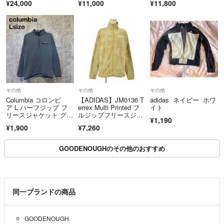
¥24,000
¥11,000
¥11,800
GOODENOUGH 初期 名作 HIROSHI FUJIWARA RIDERS JACKET ライ
ステンカラーコート ロ
ングコート メゾンスペ
ダース
シャル 2123216510
SEXPERIENCE セクスペリエンス
2 シルバー F （288M
G）
A BATHING APE エイプ 00's レアカラー y2k
GE NEIGHBOR HOOD ネイバーフッドsupreme シュプリーム stussy ス
テューシー wtaps ダブルタップス UNDER COVER アンダーカバー reco
n リーコン subware サブウェア fragment design フラグメント ELECTRI
C COTTAGE エレクトリックコテージ 藤原ヒロシ kaws カウズ 原宿 裏
その他
その他
その他
原 裏原系 アーカイブ 90年 90s 00s
Columbia コロンビ
【ADIDAS】JM0136 T
adidas ネイビー ホワ
supreme リーバイス ヴィンテージ ビンテージ 古着 ナイキ NIKE ステ
ア L ハーフジップ フ
errex Multi Printed フ
イト
ゥーシー 原宿系 ストリート レトロ ヴィンテージ
リースジャケット グレ
ルジップフリースジャ
¥1,190
ー 灰 ワンポイントロ
ケット
¥1,900
¥7,260
ゴ ボアフリース アウ
トドア
GOODENOUGHのその他のおすすめ
同一ブランドの商品
GOODENOUGH