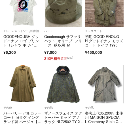
Tシャツ/カットソー(半袖/袖なし)
ハット
モッズコート
GOODENOUGH グッ
Goodenough サファリ
初期 GOOD ENOUG
ドイナフ ロゴ プリン
ハット オリーブ フリ
H グッドイナフ モッズ
【状態】
ト Tシャツ ホワイ
ース 秋冬用 M
コート ドイツ 1995
ト サイズ2=M 正規
¥6,200
¥7,000
¥450,000
品 / 54190
・全体的にやや使用感ございます。
(3%)
210円相当還元
目に見えるUSED感以外にも、中古品ということで注意を払っても気が付
かない小さなダメージ、わずかな汚れなどがある恐れがありますのでご了
承ください。
その他
その他
その他
バーバリー バルカラー
ザノースフェイス オク
参考上代35,200円 未使
コート 旧タグ イング
トーバー ミッド アノ
用 MAISON SPECIA
ランド製 ベージュ【A
ラック NL72502 TY XL
L Chambray Stain Coll
FA1】
ar Coat シャンブレー