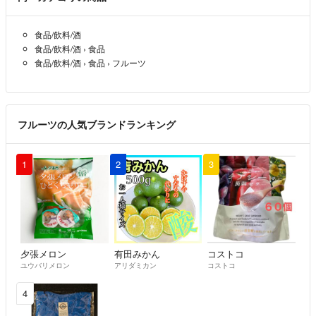
食品/飲料/酒
食品/飲料/酒
›
食品
食品/飲料/酒
›
食品
›
フルーツ
フルーツの人気ブランドランキング
1
2
3
夕張メロン
有田みかん
コストコ
ユウバリメロン
アリダミカン
コストコ
4