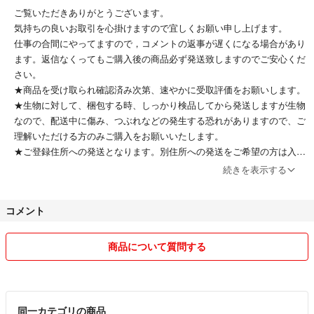
ご覧いただきありがとうございます。
気持ちの良いお取引を心掛けますので宜しくお願い申し上げます。
仕事の合間にやってますので，コメントの返事が遅くになる場合があり
ます。返信なくってもご購入後の商品必ず発送致しますのでご安心くだ
さい。
★商品を受け取られ確認済み次第、速やかに受取評価をお願いします。
★生物に対して、梱包する時、しっかり検品してから発送しますが生物
なので、配送中に傷み、つぶれなどの発生する恐れがありますので、ご
理解いただける方のみご購入をお願いいたします。
★ご登録住所への発送となります。別住所への発送をご希望の方は入札
前に登録を変更後、ご購入下さい
続きを表示する
★購入後のキャンセル、返品・クレーム発送後の紛失、トラブル等は対
応致しません。
コメント
十分ご理解の上よろしくお願い致します。
商品について質問する
同一カテゴリの商品