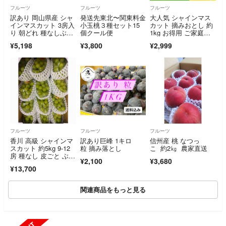
フルーツ
フルーツ
フルーツ
訳あり 岡山県産 シャ
発送先東北〜関東料金
大人気 シャインマス
インマスカット 3房入
小玉桃３種セット15
カット 摘みおとし 約
り 朝どれ 種なしぶど
個クール便
1kg お得用 ご家庭
う
用 ぶどう
¥5,198
¥3,800
¥2,999
フルーツ
フルーツ
フルーツ
香川 高級 シャインマ
訳あり巨峰 1キロ
信州産 桃 なつっ
スカット 約5kg 9-12
粒 摘み落とし
こ 約2㎏ 農家直送
房 種なし 皮ごと ぶど
¥2,100
¥3,680
う 葡萄
¥13,700
関連商品をもっと見る
SOLD OUT