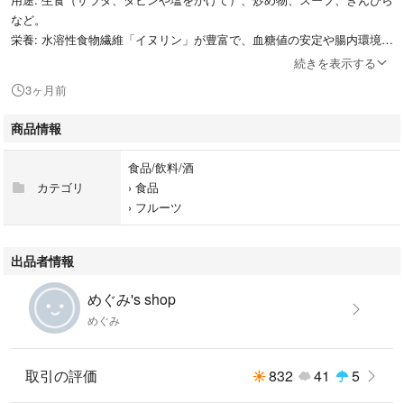
など。
栄養: 水溶性食物繊維「イヌリン」が豊富で、血糖値の安定や腸内環境の
改善に効果的。
続きを表示する
保存方法: 新聞紙に包んで冷暗所保存（冷蔵庫は低温障害を起こすため避
3ヶ月前
ける）。
★掲載写真はあくまでも一部の例です。実物と異なる場合もございます。
商品情報
写真の撮影色違い場合ありご了承できる方のみご購入よろしくお願い致し
ます。
食品/飲料/酒
★受け取りの時間帯、日付指定はできかねます。配送先地域により、発送
カテゴリ
›
食品
から到着までの日数経過による多少傷などが出る場合もございますのでご
›
フルーツ
了承の程ご購入よろしくお願い致します。
☆☆ご登録された住所通り発送なのでご購入する際に住所の間違い、部屋
番号の入れ忘れ等が頻発しております。発送先の郵便番号・住所を再度ご
出品者情報
確認してから購入するようにしてください。
★プレゼントする方には必ず事前に送り先方にご連絡してください。
めぐみ's shop
めぐみ
取引の評価
832
41
5