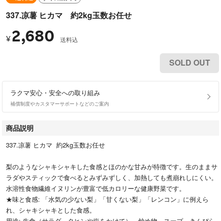
337.凉薯 ヒカマ 約2kg玉数お任せ
2,680
¥
送料込
SOLD OUT
ラクマ安心・安全への取り組み
補償制度やカスタマーサポートなどのご案内
商品説明
337.凉薯 ヒカマ 約2kg玉数お任せ
梨のようなシャキシャキした食感とほのかな甘みが特徴です。生のままサ
ラダやスティックで食べるとみずみずしく、加熱しても煮崩れしにくい。
水溶性食物繊維イヌリンが豊富で低カロリーな健康野菜です。
★味と食感: 「水気の少ない梨」「甘くない梨」「レンコン」に例えら
れ、シャキシャキとした食感。
用途: 生食（サラダ、タヒンや塩をかけて）、炒め物、スープ、きんぴら