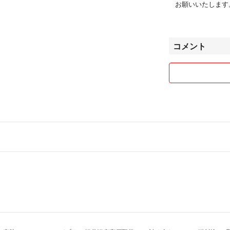
お願いいたします
#トマト
#きゅうり
ズッキーニ、コー
#とまと
んにく、黒にんに
#ヤングコーン
コメント
#とうもろこし
#おひさまコーン
♪自家焙煎のコー
#ドルチェ
コーヒー豆は注文
#野菜セット
煎りたてのためハ
#大和ルージュ
す。
#ルージュ
・即購入OKです
・粉での発送も承
・返事のないコメ
・領収書・納品書
・農作業で外にい
す。予めご了承く
※ご理解の程よろ