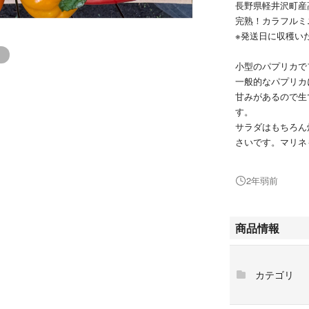
長野県軽井沢町産
完熟！カラフルミニ
※発送日に収穫い
小型のパプリカで
一般的なパプリカ
甘みがあるので生
す。
サラダはもちろん
さいです。マリネ
カラフルで目にも
2年弱前
※画像はイメージ
ミニパプリカの色
のをなるべくカラ
商品情報
プリカも入ります
品物の中にパプリ
す。
カテゴリ
♪赤のイメージは
ます♪