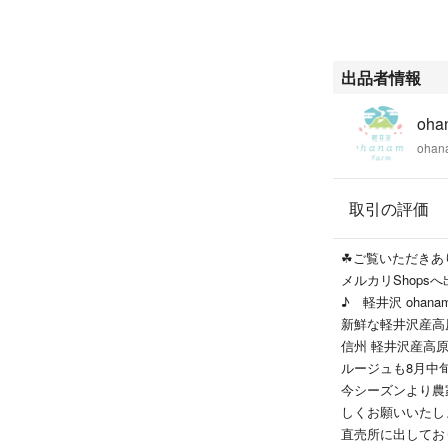
６０サイズの箱に
鮮度維持のため鮮
での発送になりま
出品者情報
パプリカに擦れ、
また、検品はして
oha
る場合があります
ohan
予めご理解のうえ
生ものですので、
取引の評価
けますようお願い
☘ご覧いただきあ
検索用
メルカリShops
#ズッキーニ
#野菜
新鮮な軽井沢産高
#新鮮
信州 軽井沢産高
#長野
ルージュも8月中
#信州
今シーズンより農
#軽井沢
しくお願いいたし
#桃
直売所に出してお
#イタリアン