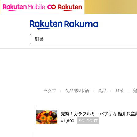
ラクマ
食品/飲料/酒
食品
野菜
完
完熟！カラフルミニパプリカ 軽井沢産高
¥1,900
SOLDOUT