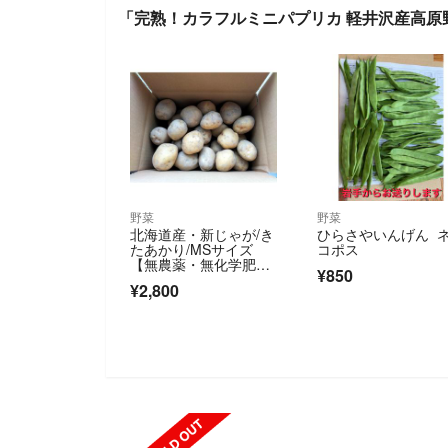
「完熟！カラフルミニパプリカ 軽井沢産高原野
野菜
野菜
北海道産・新じゃが/き
ひらさやいんげん 
たあかり/MSサイズ
コポス
【無農薬・無化学肥料
¥850
栽培・無除草剤】5㎏
¥2,800
（箱選択可能）
SOLD OUT