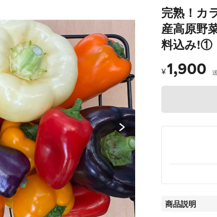
完熟！カ
産高原野菜
料込み!①
1,900
¥
商品説明