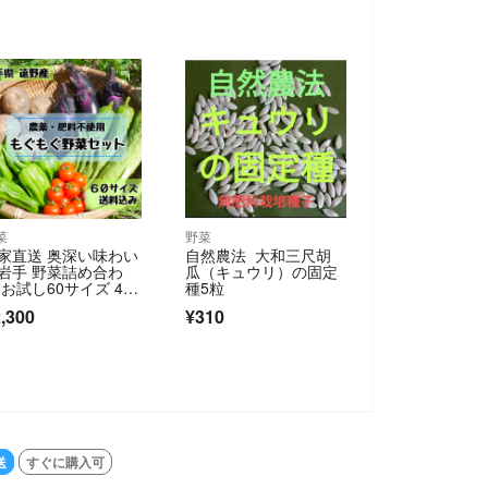
菜
野菜
家直送 奥深い味わい
自然農法 大和三尺胡
岩手 野菜詰め合わ
瓜（キュウリ）の固定
 お試し60サイズ 4〜
種5粒
種類《農薬不使用》
,300
¥310
SOLD OUT
送
すぐに購入可