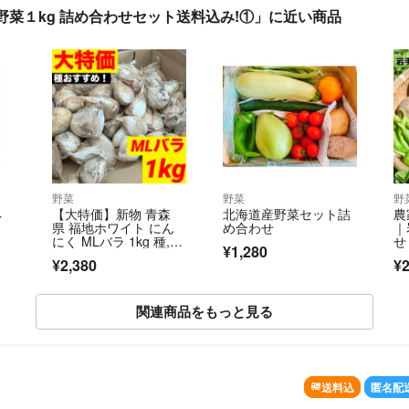
菜１kg 詰め合わせセット送料込み!①」に近い商品
野菜
野菜
野
ネ
【大特価】新物 青森
北海道産野菜セット詰
農
県 福地ホワイト にん
め合わせ
｜
にく MLバラ 1kg 種,加
せ
¥1,280
工
6
¥2,380
¥2
関連商品をもっと見る
送料込
匿名配