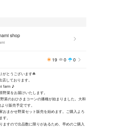
約１ｋｇを詰めてお届けいたします。
度維持袋に詰め、新聞で包んだ簡易梱包です。常温
す。
傷があります。
おりますが、農薬を減らしている為、虫がついてい
nami shop
。ご理解のほどよろしくお願いいたします。
ami
ご購入ください。
なるべく早い受け取りをできる方のみご購入いただ
19
0
0
いたします。
りがとうございます☘
へ出店しております。
♪ 軽井沢 ohanami farm ♪
原野菜をお届けいたします。
原野菜のおひさまコーンの播種が始まりました。大和
旬より販売予定です。
家おまかせ野菜セット販売を始めます。ご購入よろ
ます。
りますので出品数に限りがあるため、早めのご購入