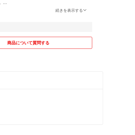
。
続きを表示する
ルラビ、じゃがいも、トマト、カラーピーマン、に
くなど出品を予定しております。
ヒー豆を出品しております♪
商品について質問する
後に自家焙煎してお送りしています。
ンドドリップ時のコーヒー豆の膨らみが楽しめま
。
っております。
ントは削除させていただきます。
は発行しておりません。
ることが多いため、返信が遅くなる場合がありま
ださい。
しくお願いいたします。