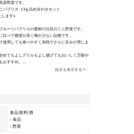
高原野菜です。
パプリカ １kg 詰め合わせセット
たします※
フルーツパプリカの愛称の注目のミニ野菜です。
に比べて糖度が高く種が少ない品種です。
で使用しても食べやすく加熱でさらに甘みが増しま
炒めてもよしグリルもよし揚げてもおいしく万能や
もおすすめ。
美味しい！！
続きを表示する
になります。（梱包材込、約１ｋｇです）
、品種等はご指定できません。その日に収穫したも
フルいろいろ詰め合わせいたします。中型サイズパ
。
カの緑から各色に色変わり途中のパプリカも入りま
食品/飲料/酒
›
食品
（緑～茶～赤）に変わります。数日おくと赤になり
›
野菜