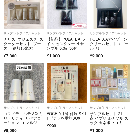
サンプル/トライアルキット
サンプル/トライアルキット
サンプル/トライアルキット
ナリス マジェスタ ス
【新品】POLA BA ラ
POLA B.Aアイゾーン
ターターセット ブー
イト セレクター N サ
クリームセット（ゴー
スト(箱無し発送)
ンプル 0.6g×30包
ルド）
¥7,800
¥1,900
¥2,900
サンプル/トライアルキット
サンプル/トライアルキット
サンプル/トライアルキット
コスメデコルテ AQ ミ
VOCE 9月号 付録 SK-I
サンプルセット 31
リオリティ リペアロ
I ピテラを堪能BOX
点 イプサ ルナソル ス
ーション エマルジョ
ック カネボウ エリク
¥999
ン 75ml 2個
シール エトヴォス キ
¥8,000
¥1,300
ュレル 雪肌精 化粧