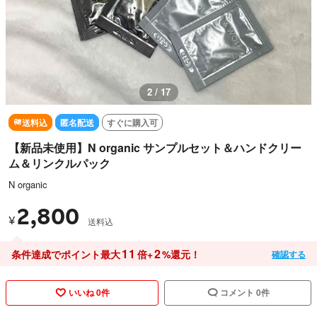
2 / 17
送料込
匿名配送
すぐに購入可
【新品未使用】N organic サンプルセット＆ハンドクリー
ム＆リンクルパック
N organic
2,800
¥
送料込
11
2
条件達成でポイント最大
倍+
%還元！
確認する
いいね 0件
コメント 0件