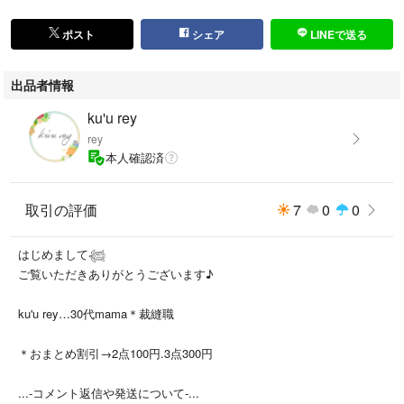
#Norganic
#NorganicHOME
ポスト
シェア
LINEで送る
#NorganicVie
#NorganicBright
出品者情報
#アンドウルフ
#WOLF
ku'u rey
#ハンドクリーム
rey
#美容液
本人確認済
#化粧水
#スキンケア
取引の評価
7
0
0
#サンプルセット
#トライアルセット
#リンクルパックエッセンス
はじめまして𓆉
#目元ケア
ご覧いただきありがとうございます♪
#アイケア
ku'u rey…30代mama＊裁縫職
＊おまとめ割引→2点100円.3点300円
...-コメント返信や発送について-...