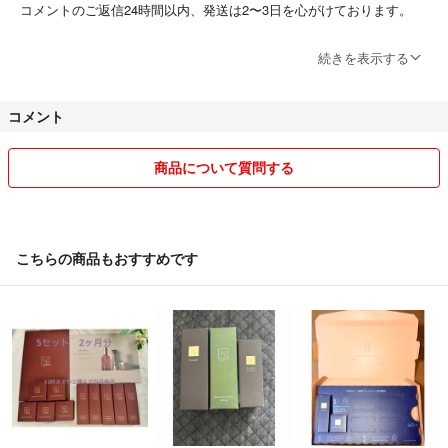
コメントのご返信24時間以内、発送は2〜3日を心がけております。
...-自宅管理について-...
続きを表示する
喫煙しません。
猫が居ますが、保管場所は猫が立ち入らない
コメント
クローゼットに保管しております。
...-検品について-...
商品について質問する
しっかりと検品はしておりますが、見逃してしまう場合があるかもしれ
ません。
自宅管理であります事、ご理解いただけますと幸いです。
こちらの商品もおすすめです
...-中古品について-...
商品になるべく詳細を記載しております。
ご理解いただけますと幸いです。
その他気になる点や、状態の確認など
なんなりとご相談コメントください♪𓇼