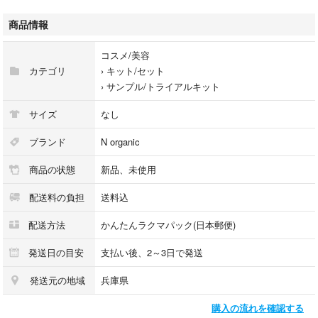
・N organic Basic バランシングローション
・N organic Basic コンディショニングVCエッセンス
商品情報
・N organic Bright ホワイトメラノリーチエッセンス
・N organic モイスチュア＆バランシング セラム
コスメ/美容
・N organic モイスチュア＆バランシング ローション
カテゴリ
›
キット/セット
・N organic モイスチュア＆バランシング フォーム
›
サンプル/トライアルキット
・N organic Vie リンクルパックエッセンス
・N organic Vie エンリッチ＆コンセントレートVCエッセンス
サイズ
なし
・&WOLF UVセラムリキッドファンデーション 001
・&WOLF UVセラムリキッドファンデーション 002
ブランド
N organic
・N organic メイクコットン ×2
商品の状態
新品、未使用
旅行用やお試し用にもおすすめです。
配送料の負担
送料込
新品未使用・未開封ですが、自宅保管品となりますのでご理解いただける
配送方法
かんたんラクマパック(日本郵便)
方のみお願いいたします。
発送日の目安
支払い後、2～3日で発送
即購入歓迎です。
発送元の地域
兵庫県
⸻
購入の流れを確認する