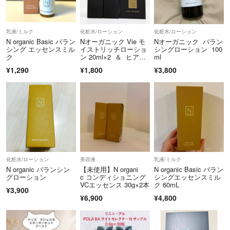
乳液/ミルク
化粧水/ローション
化粧水/ローション
N organic Basic バラン
Nオーガニック Vie モ
Nオーガニック バラン
シング エッセンスミル
イストリッチローショ
シングローション 100
ク
ン 20ml×2 ＆ ヒアル
ml
アップリフトクリー
¥1,290
¥1,800
¥3,800
ム 10g
化粧水/ローション
美容液
乳液/ミルク
N organic バランシン
【未使用】N organi
N organic Basic バラン
グローション
c コンディショニング
シングエッセンスミル
VCエッセンス 30g×2本
ク 60mL
¥3,900
¥6,900
¥4,800