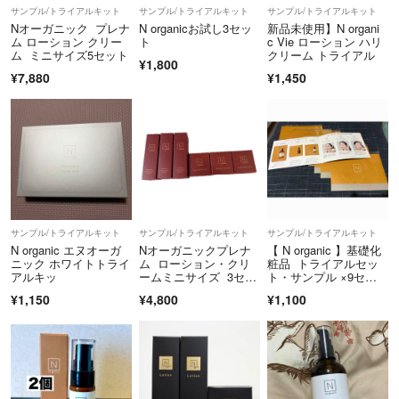
サンプル/トライアルキット
サンプル/トライアルキット
サンプル/トライアルキット
Nオーガニック プレナ
N organicお試し3セッ
新品未使用】N organi
ム ローション クリー
ト
c Vie ローション ハリ
ム ミニサイズ5セット
クリーム トライアル
¥1,800
¥7,880
¥1,450
サンプル/トライアルキット
サンプル/トライアルキット
サンプル/トライアルキット
N organic エヌオーガ
Nオーガニックプレナ
【 N organic 】基礎化
ニック ホワイトトライ
ム ローション・クリ
粧品 トライアルセッ
アルキッ
ームミニサイズ 3セッ
ト・サンプル ×9セッ
ト
ト
¥1,150
¥4,800
¥1,100