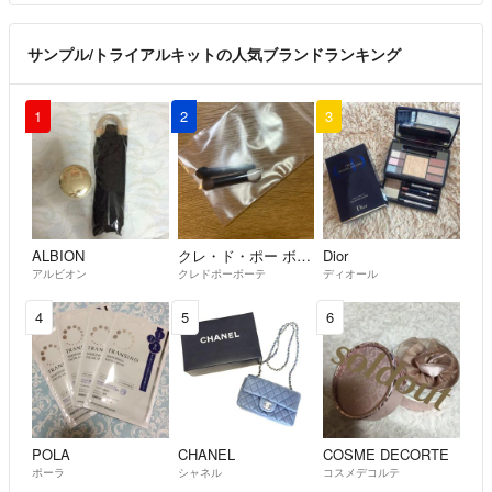
サンプル/トライアルキットの人気ブランドランキング
1
2
3
ALBION
クレ・ド・ポー ボーテ
Dior
アルビオン
クレドポーボーテ
ディオール
4
5
6
POLA
CHANEL
COSME DECORTE
ポーラ
シャネル
コスメデコルテ