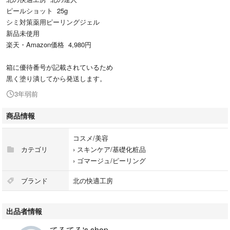
ピールショット 25g
シミ対策薬用ピーリングジェル
新品未使用
楽天・Amazon価格 4,980円
箱に優待番号が記載されているため
黒く塗り潰してから発送します。
3年弱前
商品情報
コスメ/美容
カテゴリ
›
スキンケア/基礎化粧品
›
ゴマージュ/ピーリング
ブランド
北の快適工房
出品者情報
てるてる's shop