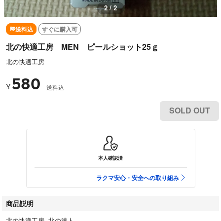
2 / 2
送料込
すぐに購入可
北の快適工房 MEN ピールショット25ｇ
北の快適工房
580
¥
送料込
SOLD OUT
本人確認済
ラクマ安心・安全への取り組み
商品説明
北の快適工房 北の達人