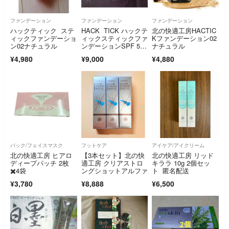
ファンデーション
ファンデーション
ファンデーション
ハックティック ステ
HACK TICK ハックテ
北の快適工房HACTIC
ィックファンデーショ
ィックスティックファ
Kファンデーション02
ン02ナチュラル
ンデーションSPF 50P
ナチュラル
A＋＋＋＋5.6gナチュ
¥4,980
¥9,000
¥4,880
ラルしずく型スポンジ
付2セット
パック/フェイスマスク
フットケア
アイケア/アイクリーム
北の快適工房 ヒアロ
【3本セット】北の快
北の快適工房 リッド
ディープパッチ 2枚
適工房 クリアストロ
キララ 10g 2個セッ
✖️4袋
ングショットアルファ
ト 匿名配送
¥3,780
¥8,888
¥6,500