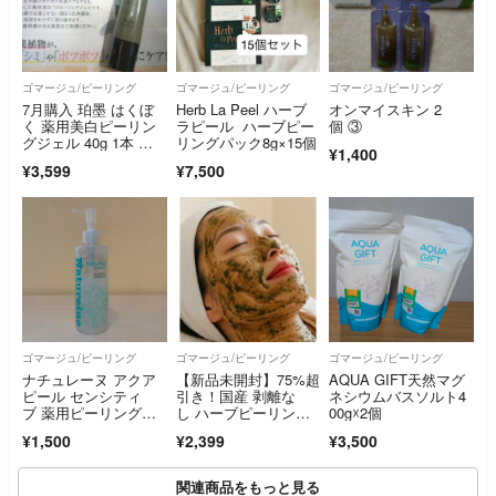
ゴマージュ/ピーリング
ゴマージュ/ピーリング
ゴマージュ/ピーリング
7月購入 珀墨 はくぼ
Herb La Peel ハーブ
オンマイスキン 2
く 薬用美白ピーリン
ラピール ハーブピー
個 ③
グジェル 40g 1本 新
リングパック8g×15個
¥1,400
大和漢方
¥3,599
¥7,500
ゴマージュ/ピーリング
ゴマージュ/ピーリング
ゴマージュ/ピーリング
ナチュレーヌ アクア
【新品未開封】75%超
AQUA GIFT天然マグ
ピール センシティ
引き！国産 剥離な
ネシウムバスソルト4
ブ 薬用ピーリングジ
し ハーブピーリング
00g☓2個
ェル(250ml)
個包装3回 肌質改善
¥1,500
¥2,399
¥3,500
関連商品をもっと見る