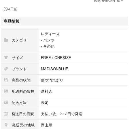
続きを表示する
4日前
ご着用は可能なお品物ですが、状態を写真でご確認頂いた上で購入をご検
討ください。
商品情報
【Luxs管理番号】149474008007
レディース
■注意事項
カテゴリ
›
パンツ
本商品は一点物となります。他サイト等でも販売している商品となり、多
›
その他
少のお時間差にて欠品になることもございます。ご了承お願いいたしま
す。
サイズ
FREE / ONESIZE
■ブランド古着のリュクス取扱中古商品
ブランド
MADISONBLUE
当店では取り扱っているすべてのお品物は顧客様からの買取・ブランド品
商品の状態
傷や汚れあり
専門の古物市場で弊社が正規品と判断したお品物になります。
当店の経験豊富なバイヤーが仕入れ後の検品で再度商品一点一点の真贋を
配送料の負担
送料込
確認し、正規品と判断したお品物のみを取り扱っております。
配送方法
未定
■ 配送方法
佐川急便の元払いにて発送します。全国送料無料にてお届けいたします。
発送日の目安
支払い後、2～3日で発送
発送元の地域
岡山県
■おすすめ情報