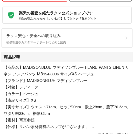
楽天の審査を経たラクマ公式ショップです
商品が気になったら【いいね♡】しておトク情報をゲット
ラクマ安心・安全への取り組み
補償制度やカスタマーサポートなどのご案内
商品説明
【商品名】MADISONBLUE マディソンブルー FLARE PANTS LINEN リ
ネン フレアパンツ MB194-3006 サイズXS ベージュ
【ブランド】MADISONBLUE マディソンブルー
【対象】レディース
【カラー】ベージュ
【表記サイズ】XS
【実寸サイズ】ウエスト71cm、ヒップ90cm、股上28cm、股下70.5cm、
ワタリ幅28cm、裾幅32cm
【素材】写真参照
【仕様】リネン素材特有のネップがございます。
【状態】・右裾のまつり縫いが半分ほど解けている状態です。