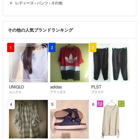
レディース
›
パンツ
›
その他
その他の人気ブランドランキング
1
2
3
UNIQLO
adidas
PLST
ユニクロ
アディダス
プラステ
4
5
6