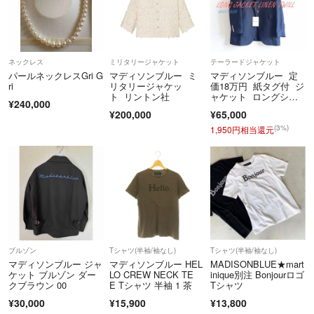
ネックレス
ミリタリージャケット
テーラードジャケット
パールネックレスGri G
マディソンブルー ミ
マディソンブルー 定
ri
リタリージャケッ
価18万円 紙タグ付 ジ
ト リントン社
ャケット ロングシー
¥240,000
ズン ゆったり
¥200,000
¥65,000
(3%)
1,950円相当還元
ブルゾン
Tシャツ(半袖/袖なし)
Tシャツ(半袖/袖なし)
マディソンブルー ジャ
マディソンブルー HEL
MADISONBLUE★mart
ケット ブルゾン ダー
LO CREW NECK TE
inique別注 Bonjourロゴ
クブラウン 00
E Tシャツ 半袖 1 茶
Tシャツ
¥30,000
¥15,900
¥13,800