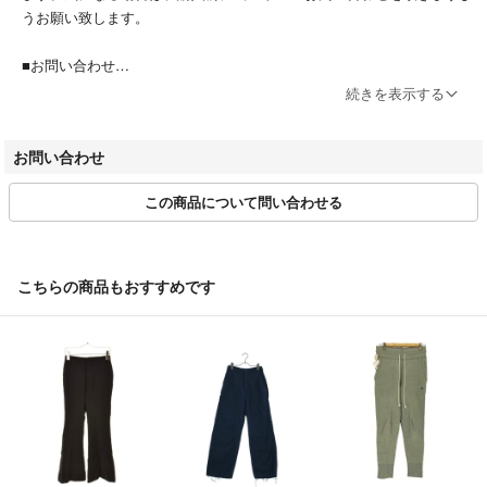
うお願い致します。
■お問い合わせ
商品詳細ページ、または取引ページよりお問い合わせボタン押下＞問い
続きを表示する
合わせフォームよりお問い合わせください。
営業時間：平日10:00～17:00(土日祝休み)
お問い合わせ
※商品に関するお問合せの際は該当商品の「管理番号」をお伝えくださ
い。
この商品について問い合わせる
■お取引について
当店はラクマの規約に則り営業させて頂いております。特定のお客様に
対するお取り置きや専用ページには対応できかねます。
こちらの商品もおすすめです
■値下げ交渉
値下げ時、値下げ後の専用対応は原則行なっておりません。
■商品の引き渡し時期
注文確定後、2～3営業日以内に発送いたします。
※当ストアのお品物は出品後、畳んだ状態で袋に入れて保管していま
す。保管期間によってはシワや型崩れが発生する可能性がございますの