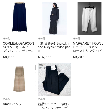
その他
その他
その他
COMMEdesGARCON
【即日発送】theredthr
MARGARET HOWEL
S(コムデギャルソ
ead S eyelet nylon pan
L コットンリネン ド
ン) パンツ レディー
ts
ローストリング ワイ
ス GK-T026 ネイビ
ド パンツ
¥8,900
¥16,000
¥9,700
ー フルレングス/ウエ
ストゴム
その他
その他
Ameri パンツ
新品✨️ユニクロ 感動ス
リムパンツ 26年モデ