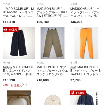
で、あらかじめご了承ください。
その他
その他
その他
※本商品は一点物となります。他サイト等でも販売している商品とな
【MADISONBLUE】M
MADISON BLUE / マ
MADISONBLUE(マデ
B194-3003 レーヨンウ
ディソンブルー | 2025
ィソンブルー) レディ
り、多少のお時間差にて欠品になることもございます。ご了承お願いい
ール ベルトレス スト
AW | FATIGUE PT L.o
ース パンツ その他パ
たします。
レッチパンツ
z BS パンツ | XS | ネ
ンツ
¥13,310
¥26,180
¥36,036
イビー | レディース
■商品に不具合があった場合
5%還元
商品到着時に、万が一商品に不具合を発見された場合は、到着後7日以
内e-mailもしくは、お電話にてご連絡ください。
ご連絡後、お品物は7日以内に弊社までご返送いただきますよう、ご協
力をお願いいたします。
尚、イメージ違い・サイズ違いなど、お客様都合による返品・返金・交
換はお断りさせていただいております。ご了承の上ご注文ください。
その他
その他
その他
＝＝＝＝＝＝＝＝＝＝＝＝＝＝
極美品 MADISONBLU
MADISON BLUEマデ
美品 MADISONBLU
こちらのアカウントはラクマ公式パートナーの株式会社BLMによって
E リネンワイドパン
ィソンブルー ハイウエ
E マディソンブルー S
ツ 黒 麻100% S 初期
ストチノロングパンツ
TA-PREST コットンパ
運営されています。
【00（XS）】【LPTA
ンツ MB181-3005 サイ
▼特商法
¥15,790
¥10,600
¥7,798
83015】
ズ2 オレンジ レディー
https://fril.jp/ts/official/law/a278/
ス 古着 中古 USED
(5%)
789円相当還元
▼返品特約
3%還元
https://fril.jp/ts/official/law/a278/#return_policy