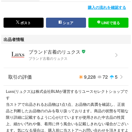
当店では多数のブランド中古(USED)商品を出品中です。本アイテム以外
購入の流れを確認する
をお探しの方は検索窓に
#ブランド古着のリュクス
で検索いただくと商品一覧が検索いただけます！
ポスト
シェア
LINEで送る
#ブランド古着のリュクス
出品者情報
こちらの商品はラクマ公式パートナーのブランド古着のリュクス（株式会
ブランド古着のリュクス
社ＢＬＭ）によって出品されています。
ブランド古着のリュクス
取引の評価
9,228
72
5
Luxs(リュクス)は株式会社BLMが運営するリユースセレクトショップで
す
当ストアで出品されるお品物は1点1点、お品物の真贋を確認し、正規
品と判断したお品物ののみを取り扱っております。商品の状態を可能な
限り詳細に記載するように心がけていますが使用された中古品の性質
上、細かい汚れや傷、着用に伴う風合いを記載しきれない場合がござい
ます。気になる場合は、購入前に当ストアへお問い合わせを頂きますよ