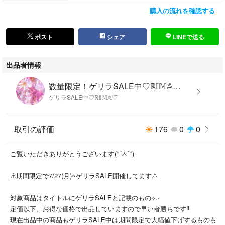
お早めのご検討をよろしくお願いいたしますm（__）m
購入の流れを確認する
他にも色々出品してます。
ポスト
シェア
LINEで送る
#ℝ𝕀𝕄𝔸'sshopシール ←で検索してみてください‎𖤐 ̖́-
出品者情報
#ディズニー #ディズニープリンセス
数量限定！ゲリラSALE中♡ℝ𝕀𝕄𝔸♡⃛'s shop
#アリエル #ベル #白雪姫 #シンデレラ
ゲリラSALE中♡ℝ𝕀𝕄𝔸♡⃛
#ラプンツェル #ジャスミン #オーロラ姫
#ミッキー #ミニー #ミニーちゃん
#ミッキーマウス #ミニーマウス
取引の評価
176
0
0
#平成女児 #トイストーリー
#シール #シール帳 #3dシール
ご覧いただきありがとうございます(*´ㅅ`*)
#ぷっくりシール #ぷくぷくシール
#立体シール #ボンボンドロップシール
⚠️期間限定で7/27(月)~ゲリラSALE開催してます⚠️
#立体シール #シール帳 #バインダー #シール台紙
#宝石シール #ジュエリーシール
対象商品はタイトルにゲリラSALEと記載のもの⟡.·
#おはじきシール #ウォーターシール
定価以下、お得な価格で出品していますので早い者勝ちです‼️
#ステッカー #シル活
現在出品中の商品もゲリラSALE中は期間限定で大幅値下げするものも
#ダイソー #DAISO #セリア #Seria #cando