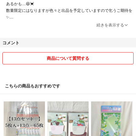
あるかも…😆💓
#サンリオ #sanrio #サンリオキャラクターズ
数量限定にはなりますが色々と出品を予定していますので乞うご期待を
#ハローキティ #マイメロ #クロミ #ポチャッコ
✨️
#ポムポムプリン #ハンギョドン #シナモロール
続きを表示する
#タキシードサム #バッドばつ丸
※ 24時間以内に発送しております◎
#ネイルシール #コラージュ #スクラップブッキング
#シートシールコレクション #コレクション
コメント
他アプリ等でもお取引実績1000件以上あり
#推し活 シール台紙 剥離紙シート
全てよい評価をいただいております⟡.·*.
安心してお取引が出来るよう心がけております✩.*˚
商品について質問する
◾︎ 即日発送について
夕方や夜間ご購入いただいた場合は集荷時間を終えている為、翌朝の発
送となります。
こちらの商品もおすすめです
◾︎ 発送
簡易包装とさせていただきます🙇‍♀️
衣類等で厚みがあり発送サイズがギリギリのものは圧縮して発送する事
もあります。ご了承ください。
素人による保管、梱包になりますので神経質な方はご遠慮いただきます
ようお願いいたします。