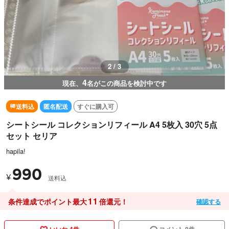
3 / 3
4
現在、
名がこの商品を検討中です
送料込
匿名配送
すぐに購入可
シートシール コレクションリフィール A4 5枚入 30穴 5点
セット セリア
hapila!
990
¥
送料込
11
条件達成でポイント最大
倍還元！
確認する
いいね 4件
コメント 0件