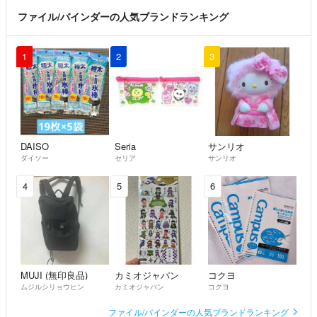
ファイル/バインダーの人気ブランドランキング
1
2
3
DAISO
Seria
サンリオ
ダイソー
セリア
サンリオ
4
5
6
MUJI (無印良品)
カミオジャパン
コクヨ
ムジルシリョウヒン
カミオジャパン
コクヨ
ファイル/バインダーの人気ブランドランキング