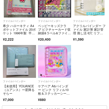
ファイル/バインダー
ファイル/バインダー
ファイル/バインダー
希少 ハローキティ A4
ペッピーキッズクラ
アクリルバインダー フ
ポケットファイル 20ポ
ブ ピクチャーカード収
ァイル 家計簿 家計管
ケット 1996年製 平成
納袋&ラベル&ファイル
理 推し活 6穴 リフィ
レトロ
25冊 フルセット
ル クリア
¥2,222
¥20,400
¥1,590
ファイル/バインダー
ファイル/バインダー
【未使用】YOUANCE
ケアベア A6バインダ
（ユアンス）ー星降る
ー ピンク リフィル10
そらー
枚＆ステッカーシート
付き
¥7,000
¥880