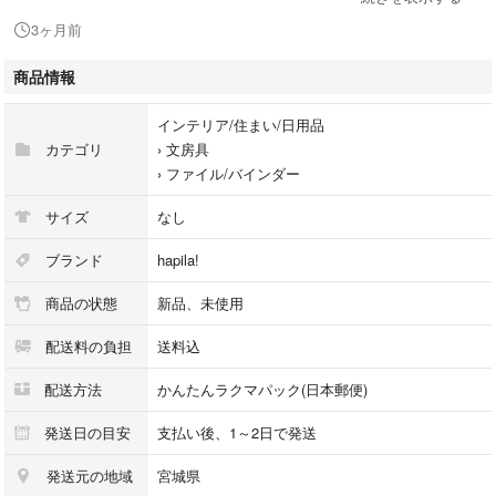
【 シートシール コレクションリフィール 】
3ヶ月前
A4 30穴 5枚入 × 5点セット
商品情報
SNSでも話題の大人気商品⟡.·
完売続出しているシール帳のリフィル。
インテリア/住まい/日用品
カテゴリ
›
文房具
袋ごと収納出来てとても便利です。
›
ファイル/バインダー
シートシール以外にもチケットや長4封筒を収納できます。
サイズ
なし
◾︎ 発送について
ブランド
hapila!
防水対策し、簡易包装で発送させていただきます。
商品の状態
新品、未使用
配送料の負担
送料込
※画像について
出来る限り実物と同じ色味になるよう撮影には気をつけておりますが光の
配送方法
かんたんラクマパック(日本郵便)
加減、お使いの端末により見え方が実物と多少異なってしまう事もありま
す。ご理解願います。
発送日の目安
支払い後、1～2日で発送
発送元の地域
宮城県
※他アプリ等でも出品しているので、売切れ次第削除しております