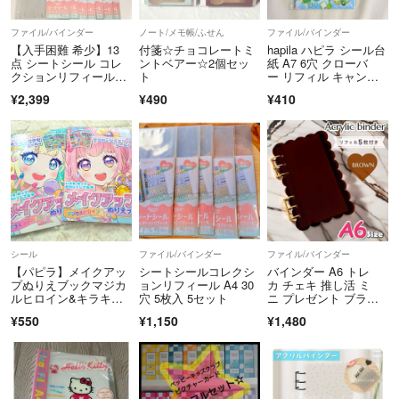
USED品に関しましてはご理解の上でご購入をお願いいたしますm(_ _)
ファイル/バインダー
ノート/メモ帳/ふせん
ファイル/バインダー
m
【入手困難 希少】13
付箋☆チョコレートミ
hapila ハピラ シール台
3Nでお願いします。
点 シートシール コレ
ントベアー☆2個セッ
紙 A7 6穴 クローバ
クションリフィール5
ト
ー リフィル キャンド
枚入 ハピラ
ゥ
¥2,399
¥490
¥410
最後までスムーズなお取引が出来るよう責任を持って対応致します‪ ·͜·
どうぞよろしくお願いいたしますm(*_ _)m
シール
ファイル/バインダー
ファイル/バインダー
【パピラ】メイクアッ
シートシールコレクシ
バインダー A6 トレ
プぬりえブックマジカ
ョンリフィール A4 30
カ チェキ 推し活 ミ
ルヒロイン&キラキラ
穴 5枚入 5セット
ニ プレゼント ブラウ
アイドルシールブック
ン 茶色 韓国
¥550
¥1,150
¥1,480