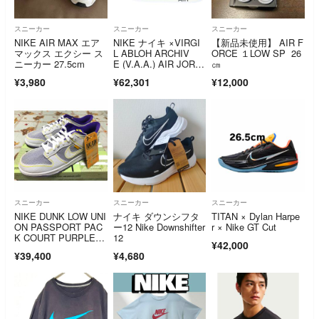
スニーカー
スニーカー
スニーカー
NIKE AIR MAX エア
NIKE ナイキ ×VIRGI
【新品未使用】 AIR F
マックス エクシー ス
L ABLOH ARCHIV
ORCE １LOW SP 26
ニーカー 27.5cm
E (V.A.A.) AIR JORD
㎝
AN 1 RETRO HIGH O
¥3,980
¥62,301
¥12,000
G ALASKAAA エアジ
ョーダン1 レトロ ア
ラスカ ハイカットス
ニーカー ホワイト US
9/27cm 3834-100
スニーカー
スニーカー
スニーカー
NIKE DUNK LOW UNI
ナイキ ダウンシフタ
TITAN × Dylan Harpe
ON PASSPORT PAC
ー12 Nike Downshifter
r × Nike GT Cut
K COURT PURPLE 3
12
¥42,000
1cm
¥39,400
¥4,680