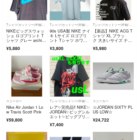
Tシャツ/カットソー(半袖/袖なし)
Tシャツ/カットソー(半袖/袖なし)
Tシャツ/カットソー(半袖/袖なし)
NIKEビッグスウォッ
90s USA製 NIKE ナイ
【新品】NIKE ACG T
シュ ロゴプリント T
キ Lサイズ ロゴプリ
シャツ XL ブラッ
シャツ グレー archiv
ント Tシャツ ホワイ
ク 大きいサイズ ナイ
e XL
ト
キ 未使用
¥5,880
¥3,800
¥5,980
スニーカー
Tシャツ/カットソー(半袖/袖なし)
スニーカー
Nike Air Jordan 1 Lo
レア✨完売品‼️ NIKE✨
☆JORDAN SIXTY PL
w Travis Scott Pink
JORDAN✨ビッグシル
US LOW☆
エット✨ビッグプリン
¥59,800
¥24,722
ト Tシャツ us L
¥7,400