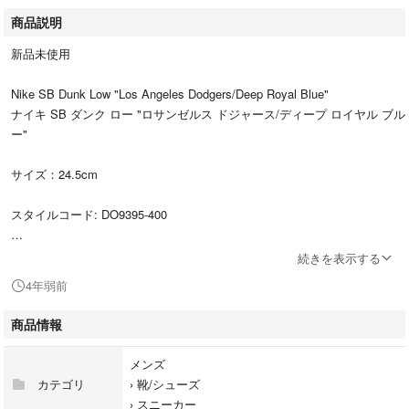
商品説明
新品未使用
Nike SB Dunk Low "Los Angeles Dodgers/Deep Royal Blue"
ナイキ SB ダンク ロー "ロサンゼルス ドジャース/ディープ ロイヤル ブル
ー"
サイズ：24.5cm
スタイルコード: DO9395-400
赤と白、青 3種類のシューレース付いてます
続きを表示する
4年弱前
SNKRS にて購入
商品情報
他サイトにも出品しておりますので、入れ違い等で購入されてしまってい
た場合はご了承下さい。
メンズ
カテゴリ
›
靴/シューズ
すり替え防止の為購入後の返品交換はお断りさせて頂きます。
›
スニーカー