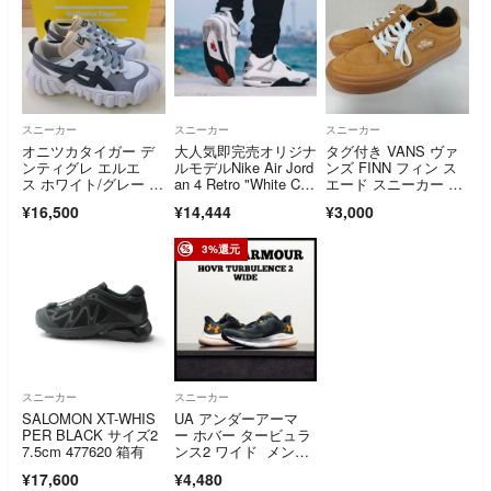
スニーカー
スニーカー
スニーカー
オニツカタイガー デ
大人気即完売オリジナ
タグ付き VANS ヴァ
ンティグレ エルエ
ルモデルNike Air Jord
ンズ FINN フィン ス
ス ホワイト/グレー 2
an 4 Retro "White Ce
エード スニーカー 28
5.5㎝
ment" ナイキ エアー
cm 軽量
¥16,500
¥14,444
¥3,000
ジョーダン
3%還元
スニーカー
スニーカー
SALOMON XT-WHIS
UA アンダーアーマ
PER BLACK サイズ2
ー ホバー タービュラ
7.5cm 477620 箱有
ンス2 ワイド メン
ズ 26cm
¥17,600
¥4,480