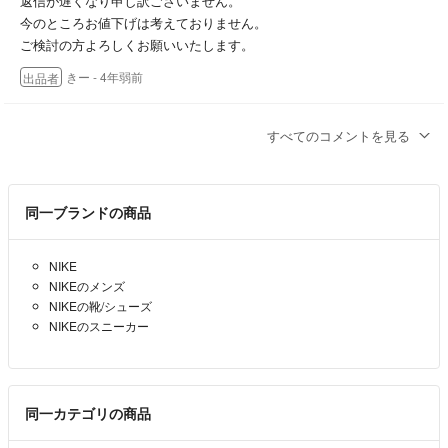
返信が遅くなり申し訳ございません。
今のところお値下げは考えておりません。
ご検討の方よろしくお願いいたします。
きー
- 4年弱前
出品者
定価で譲ってください
すべてのコメントを見る
cp3
- 4年弱前
同一ブランドの商品
返信が遅くなり申し訳ございません。
今のところお値下げは考えておりません。
NIKE
ご検討の方よろしくお願いいたします。
NIKEのメンズ
きー
- 約4年前
出品者
NIKEの靴/シューズ
NIKEのスニーカー
コメント失礼します
こちらの商品購入考えています
お値下げは可能ですか？
同一カテゴリの商品
®️
- 約4年前