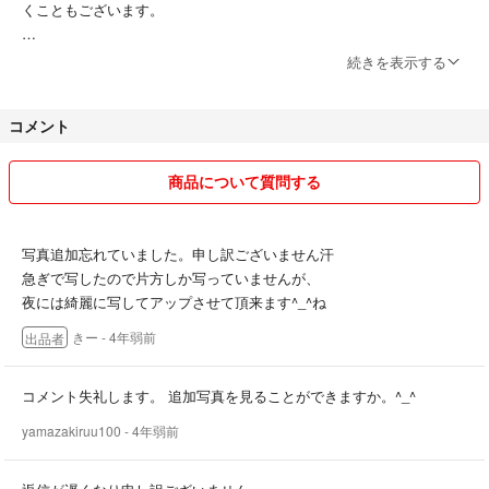
くこともございます。
評価0、または評価が悪い方もキャンセルさせていただく場合がござい
続きを表示する
ますので、よろしくお願いいたします。
コメント
基本、お客様ご都合によるキャンセルはお受けしておりません。よろし
くお願いいたします。
商品について質問する
写真追加忘れていました。申し訳ございません汗
急ぎで写したので片方しか写っていませんが、
夜には綺麗に写してアップさせて頂来ます^_^ね
きー
- 4年弱前
出品者
コメント失礼します。 追加写真を見ることができますか。^_^
yamazakiruu100
- 4年弱前