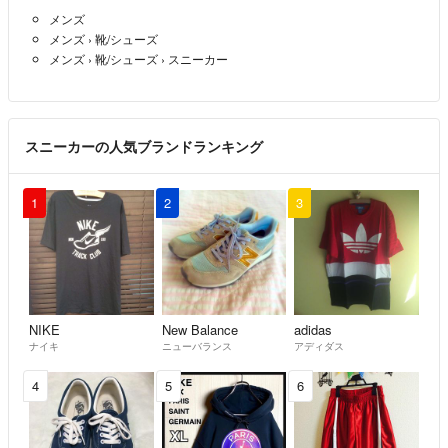
メンズ
メンズ
›
靴/シューズ
メンズ
›
靴/シューズ
›
スニーカー
スニーカーの人気ブランドランキング
1
2
3
NIKE
New Balance
adidas
ナイキ
ニューバランス
アディダス
4
5
6