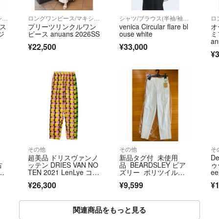
ロングワンピース/マキシワンピース
ロングワンピース/マキシワンピース
シャツ/ブラウス(半袖/袖なし)
ロ
ルス
プリーツリンクルワン
venica Circular flare bl
オ
ジ
ピース anuans 2026SS
ouse white
ミ
a
¥22,500
¥33,000
¥3
その他
その他
そ
超美品 ドリスヴァンノ
新品タグ付 未使用
De
古
ッテン DRIES VAN NO
品 BEARDSLEY ビア
ゥ
無
TEN 2021 LenLye コラ
ズリー ポリツイルト
e
ボ 幾何学 プリント 総
ラックパンツ
ニム
¥26,300
¥9,599
¥1
柄 テーパード パン
0
ツ サイズ36 レディー
ス
関連商品をもっと見る