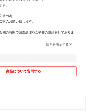
ます。
防止の為、
ご購入お願い致します。
合間の時間で発送処理やご挨拶の連絡をしておりま
んが、直ぐに対応ができない場合も御座います。
続きを表示する
後ではなく、購入前にご連絡頂けますと幸いです。
合、基本的に匿名配送になります。
商品について質問する
が少し高めとなっております。
、又は夜の発送となります。
幸いです。
ンセルはご遠慮させて頂いております。