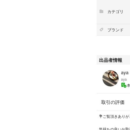
カテゴリ
※お値下げ不可
発送時の畳皺のご
ブランド
出品者情報
aya
aya
取引の評価
💐ご覧頂きありが
気持ちの良いお取