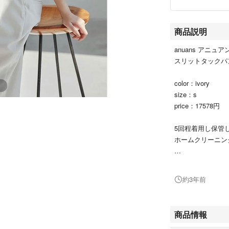
商品説明
anuans アニュ
スリットタック
color：ivory
size：s
price：17578円
5回程着用し保管
ホームクリーニン
同じようなパンツ
お譲り致します
約3年前
S：ウエスト64cmヒ
商品情報
cm