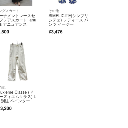
ングスカート
その他
ーナメントレースセ
SIMPLICITE(シンプリ
フレアスカート anu
シテェ) レディース パ
ns アニュアンス
ンツ イージー
,500
¥3,476
の他
uxieme Classe (ド
ーズィエムクラス) L
e 別注 ペインターデ
 25030500715001
3,200
 ホワイト 34