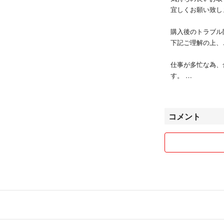
宜しくお願い致し
購入後のトラブル
下記ご理解の上、
仕事が多忙な為、
す。
申し訳御座いませ
お急ぎの方は購入
コメント
♦︎当方負担の場
その分、販売価格
♦︎基本的に早朝
御理解頂けますと
♦︎購入後のキャ