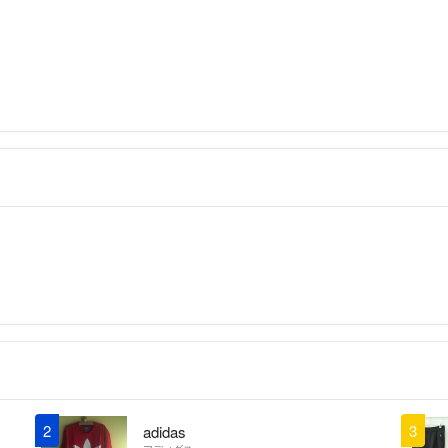
商品や梱包、発送
2
3
adidas