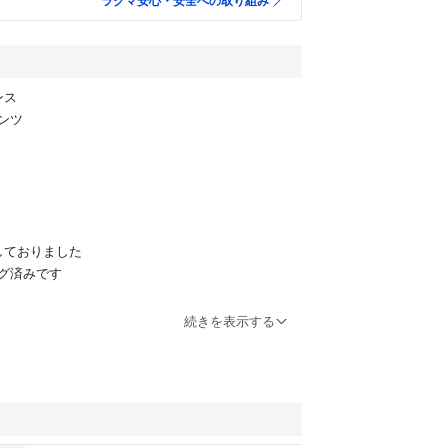
ラクマ安心・安全への取り組み
アンス
パンツ
しておりました
グ済みです
が増えた為
続きを表示する
ップ96.5cm股上24.5cm股下69cmわたり周り64.6