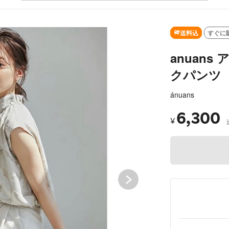
SOLD OUT
送料込
すぐに
anuan
クパンツ
ánuans
6,300
¥