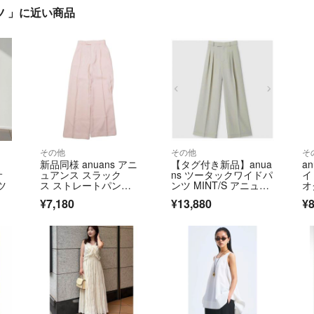
ツ 」に近い商品
その他
その他
そ
新品同様 anuans アニ
【タグ付き新品】anua
a
サ
ュアンス スラック
ns ツータックワイドパ
イ
ツ
ス ストレートパン
ンツ MINT/S アニュア
オ
ツ ロング ピンタッ
ンス
あ
¥7,180
¥13,880
¥8
ク センタープレス S ピ
ンク レディース 古
着 中古 USED