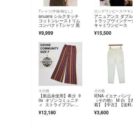
Tシャツ(半袖/袖なし)
anuans シルクタッチ
アニュアンス ダブ
コットンレーストリム
トラップヴィンテー
コンパクトTシャツ 黒
キャミワンピース
¥9,999
¥15,500
その他
その他
【新品未使用】希少 9
IENA イエナ パンツ
0s オゾンコミュニテ
（その他） M 白 【
ィ ストライプフレア
着】【中古】【送料
パンツ（895）
料】
¥12,180
¥3,600