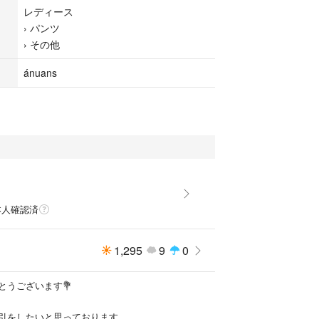
レディース
›
パンツ
›
その他
理解お願い致します
ánuans
本人確認済
1,295
9
0
とうございます💐
引をしたいと思っております。