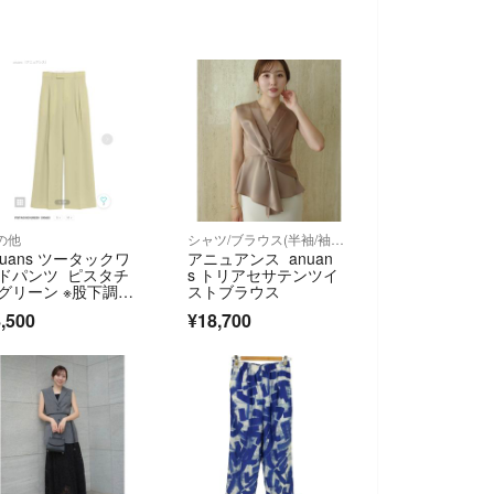
の他
シャツ/ブラウス(半袖/袖なし)
nuans ツータックワ
アニュアンス anuan
ドパンツ ピスタチ
s トリアセサテンツイ
グリーン ※股下調整
ストブラウス
り
,500
¥18,700