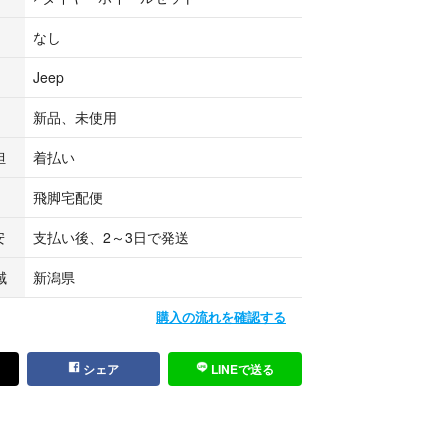
での引き取りが可能です。
なし
Jeep
drich BFグッドリッチ All-Terrain T/A KO2 255/75-1
LT RBL ブラックレター サマータイヤ
新品、未使用
ッドリッチ
担
着払い
飛脚宅配便
安
支払い後、2～3日で発送
域
新潟県
購入の流れを確認する
シェア
LINEで送る