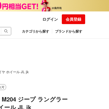
ログイン
会員登録
カテゴリから探す
ブランドから探す
ヤ ホイール JL jk
入可
 M204 ジープ ラングラー
ール JL jk