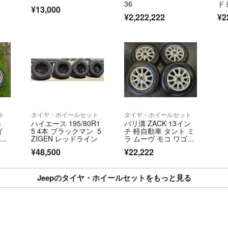
36
ド
¥13,000
ミ
¥2,222,222
¥2
ト
タイヤ・ホイールセット
タイヤ・ホイールセット
B
ハイエース 195/80R1
バリ溝 ZACK 13イン
イ
5 4本 ブラックマン 5
チ 軽自動車 タント ミ
ZIGEN レッドライン
ラ ムーヴ モコ ワゴン
イ
R
¥48,500
¥22,222
ブリ
Jeepのタイヤ・ホイールセットをもっと見る