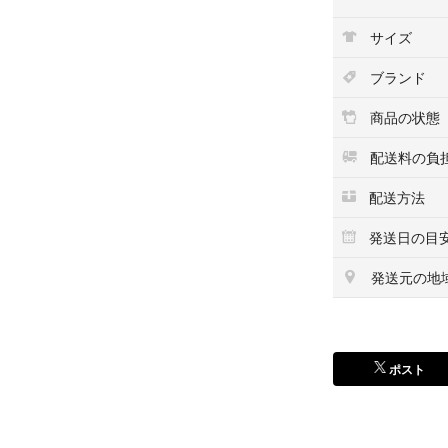
着払い発送か新潟
サイズ
ブランド
255/75R17 BFGoo
7 111/108S 
商品の状態
ブランド：BFグ
配送料の負
配送方法
発送日の目
発送元の地
ポスト