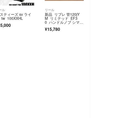
ール
リール
6スティーズ sv ライ
新品 リブレ 管120jY
 tw 100XXHL
M リミテッド EF3
0 ハンドルノブ シマノ
5,000
A ダイワS 限定 ブラッ
¥15,780
クリミテッド ブラッ
ク ゴールド