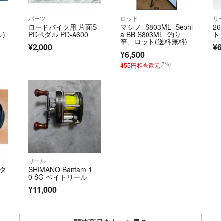
パーツ
ロッド
リ
ロードバイク用 片面S
マシノ S803ML Sephi
2
ル)
PDペダル PD-A600
a BB S803ML 釣り
ト
竿、ロット(送料無料)
¥2,000
¥6
¥6,500
(7%)
455円相当還元
リール
ータ
SHIMANO Bantam 1
0 SG ベイトリール
¥11,000