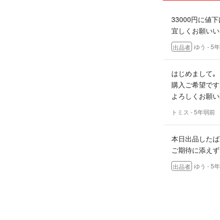
33000円に値
宜しくお願いい
ゆう
- 5
出品者
はじめまして｡
購入ご希望です
よろしくお願い
トミス
- 5年弱前
本日出品したば
ご期待に添えず
ゆう
- 5
出品者
ありがとうござ
か？
megaboss
- 5年