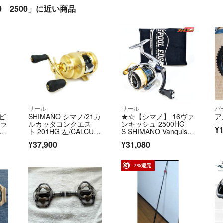
0 2500」に近い商品
リール
リール
パ
スピ
SHIMANO シマノ/21カ
★☆【シマノ】 16ヴァ
ア
トラ
ルカッタコンクエス
ンキッシュ 2500HG
¥1
 0
ト 201HG 左/CALCUT
S SHIMANO Vanquish
TA CONQUEST/ベイト
★☆m46058
¥37,900
¥31,080
リール/5RH821201/B
ランク/05【中古】
7%還元