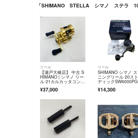
「SHIMANO STELLA シマノ ステラ 1
リール
リール
【瀬戸大橋店】 中古 S
SHIMANO シマノ 
HIMANO | シマノ リー
ニングリール 20ス
ル 21カルカッタコンク
ディックSW6000PG
エスト100 04232 【ベ
4245 ジャンク品
¥37,000
¥14,300
イトリール/右ハンド
ル】 【86】