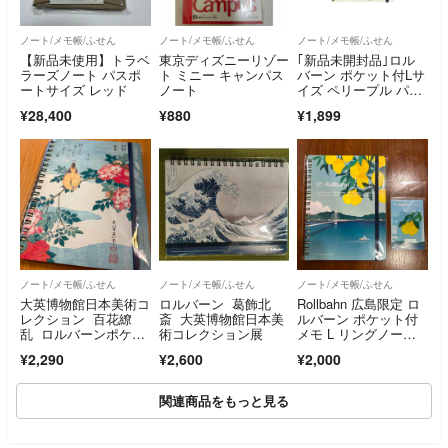
ノート/メモ帳/ふせん
ノート/メモ帳/ふせん
ノート/メモ帳/ふせん
【新品未使用】トラベ
東京ディズニーリゾー
｢新品未開封品｣ロル
ラーズノート パスポ
ト ミニー キャンパス
バーン ポケット付Lサ
ートサイズ レッド
ノート
イズ ペリープル パッ
キング 完売商品 ウェ
¥28,400
¥880
¥1,899
ブショップ限定
ノート/メモ帳/ふせん
ノート/メモ帳/ふせん
ノート/メモ帳/ふせん
大英博物館日本美術コ
ロルバーン 葛飾北
Rollbahn 広島限定 ロ
レクション 百花繚
斎 大英博物館日本美
ルバーン ポケット付
乱 ロルバーンポケッ
術コレクション展
メモ L リングノート
ト付メモＬ 葛飾北
＆ブックマーク
¥2,290
¥2,600
¥2,000
斎 黄鳥長春
関連商品をもっと見る