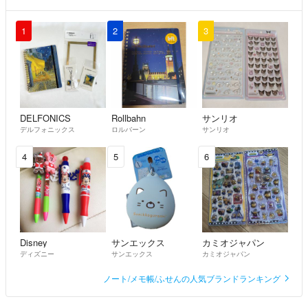
1
2
3
DELFONICS
Rollbahn
サンリオ
デルフォニックス
ロルバーン
サンリオ
4
5
6
Disney
サンエックス
カミオジャパン
ディズニー
サンエックス
カミオジャパン
ノート/メモ帳/ふせんの人気ブランドランキング