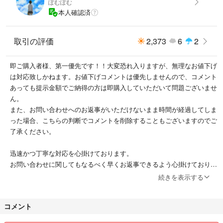
ぽむぽむ
パッケージ/H228×W146×D16mm
本人確認済
コットンケース/H245×W145mm
カバー本体/H220×W120×D10mm
ノートリフィル/H210×W110×D4mm
取引の評価
2,373
6
2
即ご購入者様、第一優先です！！大変恐れ入りますが、無理なお値下げ
は対応致しかねます。お値下げコメントは優先しませんので、コメント
あっても提示金額でご納得の方は即購入していただいて問題ございませ
AND TRIP
ん。
notebook TOKYO EDITION
また、お問い合わせへのお返事がいただけないまま時間が経過してしま
人気ノート/メモ...トラベラーズノート
った場合、こちらの判断でコメントを削除することもございますのでご
了承ください。
迅速かつ丁寧な対応を心掛けております。
お問い合わせに関してもなるべく早くお返事できるよう心掛けておりま
す。
続きを表示する
どうぞ宜しくお願い致します。
コメント