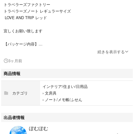
トラベラーズファクトリー
トラベラーズノート レギュラーサイズ
LOVE AND TRIP レッド
宜しくお願い致します
【パッケージ内容】
〇カバー本体
続きを表示する
〇ノートリフィル
3ヶ月前
(64ページ、無罫、ステッチャー綴じ）
カード付（7柄×1枚、ミシン目入）
商品情報
〇コットンケース
〇スペアゴムバンド(赤)
インテリア/住まい/日用品
カテゴリ
›
文房具
【素材】
›
ノート/メモ帳/ふせん
カバー本体/牛革製
ノートリフィル/MD用紙クリーム
コットンケース/布製
出品者情報
ぽむぽむ
【サイズ】