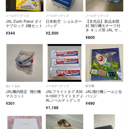
ノベルティグッズ
ノベルティグッズ
ノベルティグッズ
JAL Earth Patrol ダイ
日本航空 ショルダー
【非売品】新品未開
ヤブロック 2種セット
バッグ
封 飛行機モチーフ付
き キッズ用 JAL サン
¥344
¥2,500
グラス ホワイト
¥800
ぬいぐるみ
ノベルティグッズ
航空機
JAL機内限定 飛行機
JALフライトタグ A35
JAL飛行機シールと缶
マスコット
0-1000フライトタグ J
バッジ
ALノベルティグッズ
¥301
¥490
¥1,188