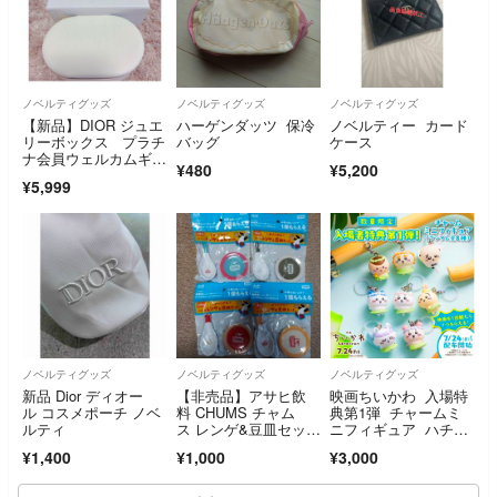
ノベルティグッズ
ノベルティグッズ
ノベルティグッズ
【新品】DIOR ジュエ
ハーゲンダッツ 保冷
ノベルティー カード
リーボックス プラチ
バッグ
ケース
ナ会員ウェルカムギフ
¥480
¥5,200
ト
¥5,999
ノベルティグッズ
ノベルティグッズ
ノベルティグッズ
新品 Dior ディオー
【非売品】アサヒ飲
映画ちいかわ 入場特
ル コスメポーチ ノベ
料 CHUMS チャム
典第1弾 チャームミ
ルティ
ス レンゲ&豆皿セット
ニフィギュア ハチワ
✖️4
レ
¥1,400
¥1,000
¥3,000