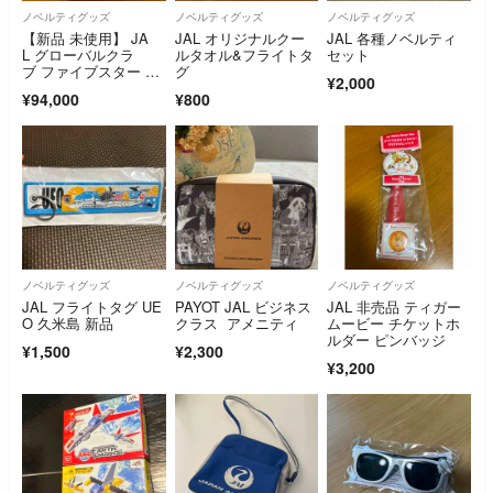
ノベルティグッズ
ノベルティグッズ
ノベルティグッズ
【新品 未使用】 JA
JAL オリジナルクー
JAL 各種ノベルティ
L グローバルクラ
ルタオル&フライトタ
セット
ブ ファイブスター タ
グ
¥2,000
グ 希少 セット
¥94,000
¥800
ノベルティグッズ
ノベルティグッズ
ノベルティグッズ
JAL フライトタグ UE
PAYOT JAL ビジネス
JAL 非売品 ティガー
O 久米島 新品
クラス アメニティ
ムービー チケットホ
ルダー ピンバッジ
¥1,500
¥2,300
¥3,200