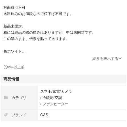
対面取引不可
送料込みのお値段なので値下げ不可です。
新品未開封。
箱には納品の際の痛みはありますが、中は未開封です。
この箱のまま、伝票を貼って送ります。
色ホワイト
都市ガス13A(天然ガス用)
続きを表示する
木造15畳まで
2年以上前
コンクリート21畳まで
ガスコード別売
商品情報
コメント無し即購入歓迎。
スマホ/家電/カメラ
ラクマパック匿名配送。
カテゴリ
›
冷暖房/空調
›
ファンヒーター
ブランド
GAS