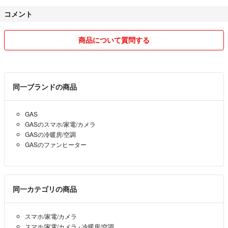
コメントの返事は24時間以内にします。
コメント
発送は入金後2〜3日での発送を心掛けます。
小さな子供がいますので、子供の急病等で発送お休みすることがありま
す。
商品について質問する
まとめての購入の方には100円お値引きをしますので、コメントにてご
相談下さい。
取引メッセージは一度は頂けると安心します。
同一ブランドの商品
発送は、匿名配送オンリーにしております。
GAS
箱や紙袋を使用する大きな物を送付する場合は、リサイクル資材を使わ
GASのスマホ/家電/カメラ
せて頂いております。ご了承願います。
GASの冷暖房/空調
GASのファンヒーター
同一カテゴリの商品
スマホ/家電/カメラ
スマホ/家電/カメラ
›
冷暖房/空調