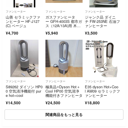
ファンヒーター
ファンヒーター
ファンヒーター
山善 セラミックファ
ガスファンヒータ
ジャンク品 ダイニ
ンヒーター HF-J127
ー GFH-4003S 都市ガ
チ FW-253NE 石油フ
(C) ベージュ
ス（12A/13A)用 木造1
ァンヒーター
1畳コンクリート15
¥4,700
¥5,940
¥3,500
畳 ノーリツ NORIT
Z ガスコード付き 251
1LR096
ファンヒーター
ファンヒーター
ファンヒーター
S89262 ダイソン HP0
極美品⭐Dyson Hot＋
E35 dyson Hot+Coo
0 空気清浄機能付 pur
Cool HP00 空気清浄
l AM09 セラミックフ
e hot+cool
機能付きファンヒータ
ァンヒーター
¥14,500
¥24,500
¥18,800
関連商品をもっと見る