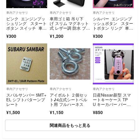
車内アクセサリ
車内アクセサリ
車内アクセサリ
ピンク エンジンプッ
車用ゴミ箱 吊り下
シルバー エンジンプ
シュリング スタート
げ スリム マグネット
ッシュボタン スター
ボタン スイッチ 車
式 レザー調 防水 ブラ
トボタン リング 車
内 アクセサリー
ック
内 アクセサリー
¥300
¥1,200
¥300
車内アクセサリ
車内アクセサリ
車内アクセサリ
スバルサンバー 5MT+
アイボルト ２個セッ
日産Nissan新型 スマ
EL シフトパターンプ
ト♪4点式シートベル
ートキーケース TP
レート
ト用 フルハーネス
U キーカバー パープ
ル
¥1,500
¥1,150
¥850
関連商品をもっと見る