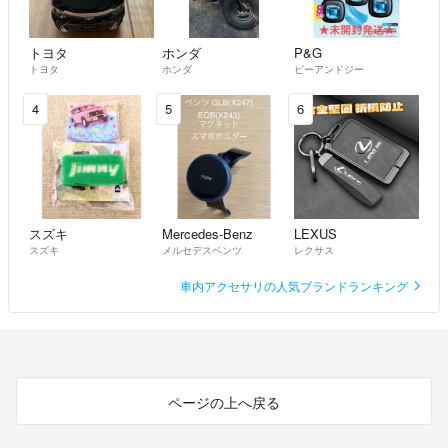
トヨタ
ホンダ
P&G
トヨタ
ホンダ
ピーアンドジー
4
5
6
スズキ
Mercedes-Benz
LEXUS
スズキ
メルセデスベンツ
レクサス
車内アクセサリの人気ブランドランキング
ページの上へ戻る