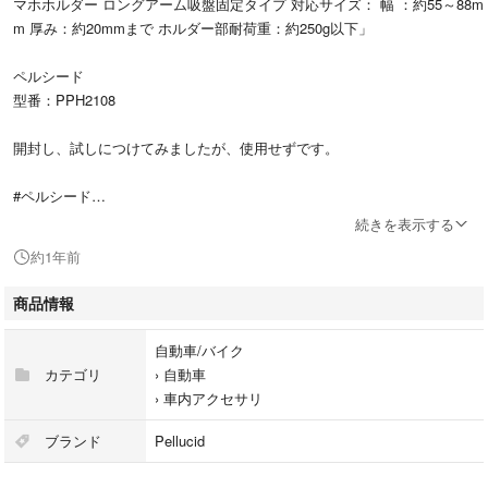
マホホルダー ロングアーム吸盤固定タイプ 対応サイズ： 幅 ：約55～88m
m 厚み：約20mmまで ホルダー部耐荷重：約250g以下」
ペルシード
型番：PPH2108
開封し、試しにつけてみましたが、使用せずです。
#ペルシード
#PPH2108
続きを表示する
#自動車/バイク
約1年前
#自動車
#車内アクセサリ
商品情報
自動車/バイク
カテゴリ
›
自動車
›
車内アクセサリ
ブランド
Pellucid