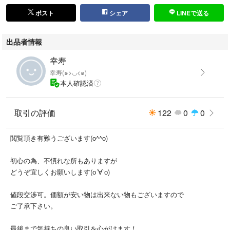
ポスト
シェア
LINEで送る
出品者情報
幸寿
幸寿(๑>◡<๑)
本人確認済
取引の評価
122
0
0
閲覧頂き有難うございます(o^^o)
初心の為、不慣れな所もありますが
どうぞ宜しくお願いします(о´∀`о)
値段交渉可。価額が安い物は出来ない物もございますので
ご了承下さい。
最後まで気持ちの良い取引を心がけます！