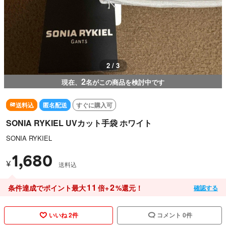
3 / 3
2
現在、
名がこの商品を検討中です
送料込
匿名配送
すぐに購入可
SONIA RYKIEL UVカット手袋 ホワイト
SONIA RYKIEL
1,680
¥
送料込
11
2
条件達成でポイント最大
倍+
%還元！
確認する
いいね 2件
コメント 0件