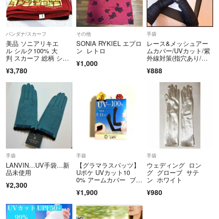
バンダナ/スカーフ
その他
手袋
美品 ソニアリキエ
SONIA RYKIEL エプロ
レース&メッシュアー
ル シルク100% 大
ン レトロ
ムカバー/UVカット/紫
判 スカーフ 総柄 シフ
外線対策(指穴あり/ロ
¥1,000
ォン 薄手
ング丈)*黒
¥3,780
¥888
手袋
手袋
手袋
LANVIN…UV手袋…新
【グラマラスパッツ】
ウェディング ロン
品未使用
Uポケ UVカット10
グ グローブ サテ
0% アームカバー ブラ
ン ホワイト
¥2,300
ック ロングタイプ
¥1,900
¥980