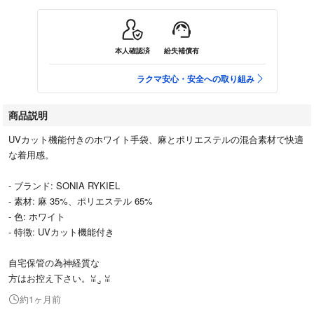
本人確認済
紛失補償有
ラクマ安心・安全への取り組み
商品説明
UVカット機能付きのホワイト手袋、麻とポリエステルの混合素材で快適
な着用感。
- ブランド: SONIA RYKIEL
- 素材: 麻 35%、ポリエステル 65%
- 色: ホワイト
- 特徴: UVカット機能付き
自宅保管の為神経質な
方はお控え下さい。ꈍ .̮ ꈍ
約1ヶ月前