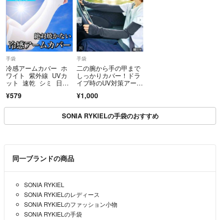
手袋
手袋
冷感アームカバー ホ
二の腕から手の甲まで
ワイト 紫外線 UVカ
しっかりカバー！ドラ
ット 速乾 シミ 日焼
イブ時のUV対策アーム
け防止 手袋
カバー
¥579
¥1,000
SONIA RYKIELの手袋のおすすめ
同一ブランドの商品
SONIA RYKIEL
SONIA RYKIELのレディース
SONIA RYKIELのファッション小物
SONIA RYKIELの手袋