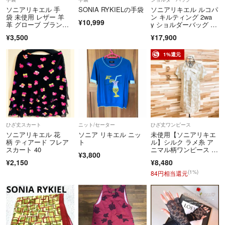
ソニアリキエル 手
SONIA RYKIELの手袋
ソニアリキエル ルコパ
袋 未使用 レザー 羊
ン キルティング 2wa
¥10,999
革 グローブ ブラン
y ショルダーバッグ チ
ド 小物 レディース ネ
ェーン
¥3,500
¥17,900
イビー Sonia Rykiel
1%還元
ひざ丈スカート
ニット/セーター
ひざ丈ワンピース
ソニアリキエル 花
ソニア リキエル ニッ
未使用【ソニアリキエ
柄 ティアード フレア
ト
ル】シルク ラメ糸 ア
スカート 40
ニマル柄ワンピース リ
¥3,800
ボン アイボリー
¥2,150
¥8,480
(1%)
84円相当還元