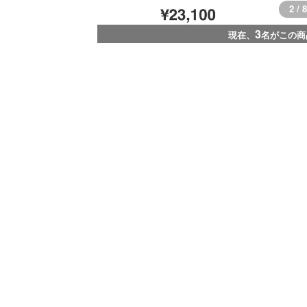
3 / 8
3
現在、
名がこの商