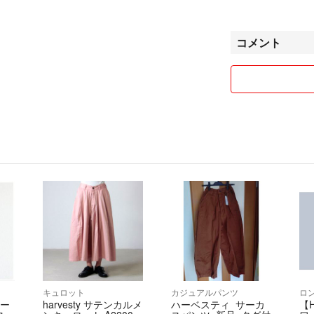
☆ちょっとずつゆ
出品しています(o^^
コメント
☆採寸、検品など
が、ごめんなさいm(
☆商品によりお値
交渉など、なるべ
☆(T-T)返品、
☆気に入って着て
お願い致します╰(*
キュロット
カジュアルパンツ
ハー
harvesty サテンカルメ
ハーベスティ サーカ
【H