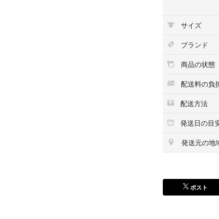
◉畳じわなどあり
サイズ
すごめんなさい(＞
ブランド
◉新品ではありませ
m
商品の状態
◉検品もして上記
配送料の負
素人検品の為、見
配送方法
ころまでお気付き
ださいm(◞_◟)m
発送日の目
◉小さく畳んでの発
発送元の地
◉苦情、返品は受け
◉他でも出している
ポスト