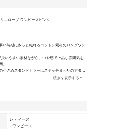
トリエローブ ワンピースピンク
寒い時期にさっと織れるコットン素材のロングワン
%で扱いやすい素材ながら、つや感で上品な雰囲気を
用。
の小さめスタンドカラーはステッチまわりのアタリ
続きを表示する
グ丈のボトムと合わせるとこなれた今っぽい着こな
リット入りでまとわりつかず足さばきも楽々です。
くらいの袖丈でロールアップしても可愛い。
クでふわっと広がりどこか女性らしさも感じさせる
レディース
›
ワンピース