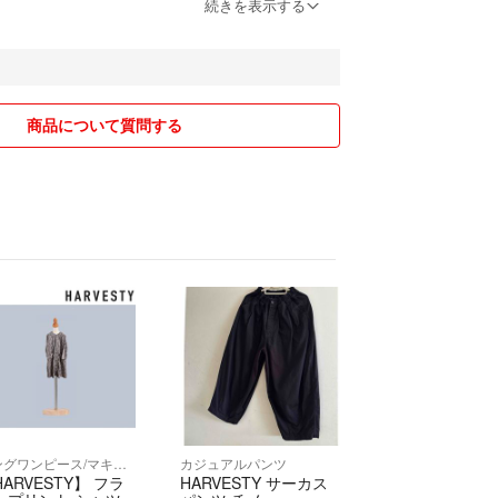
っくり
続きを表示する
o)
正確でなかったり至らぬ点があるかとおもいます
_ _)m
商品について質問する
引き出来るものもあります。
くお気持ちに添えるようにがんばります^_^
クレームはご勘弁ください。
頂けたらとってもとっても嬉しいです。 よろしく
´︶`*)╯♡
ロングワンピース/マキシワンピース
カジュアルパンツ
ARVESTY】 フラ
HARVESTY サーカス