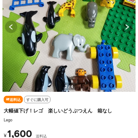
2 / 4
送料込
すぐに購入可
大幅値下げ！レゴ 楽しいどうぶつえん 箱なし
Lego
1,600
¥
送料込