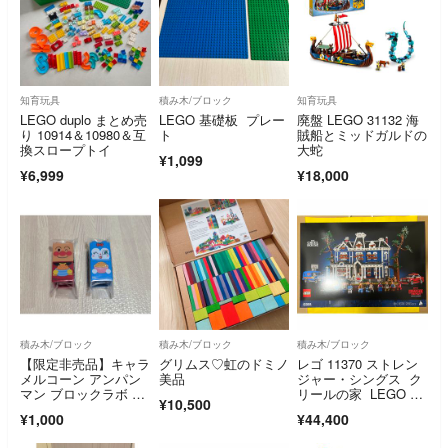
知育玩具
積み木/ブロック
知育玩具
LEGO duplo まとめ売
LEGO 基礎板 プレー
廃盤 LEGO 31132 海
り 10914＆10980＆互
ト
賊船とミッドガルドの
換スロープトイ
大蛇
¥1,099
¥6,999
¥18,000
積み木/ブロック
積み木/ブロック
積み木/ブロック
【限定非売品】キャラ
グリムス♡虹のドミノ
レゴ 11370 ストレン
メルコーン アンパン
美品
ジャー・シングス ク
マン ブロックラボ 2
リールの家 LEGO 未
¥10,500
種セット レゴ互換
開封
¥1,000
¥44,400