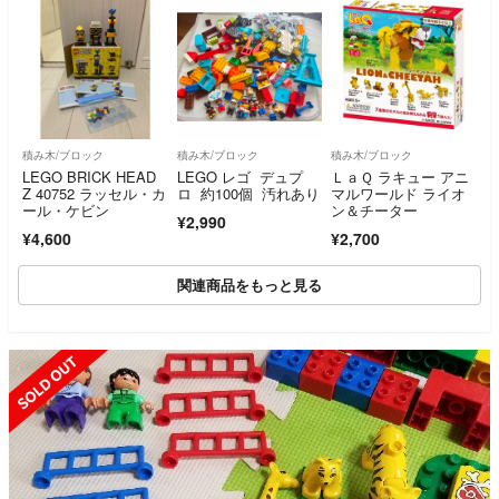
積み木/ブロック
積み木/ブロック
積み木/ブロック
LEGO BRICK HEAD
LEGO レゴ デュプ
ＬａＱ ラキュー アニ
Z 40752 ラッセル・カ
ロ 約100個 汚れあり
マルワールド ライオ
ール・ケビン
ン＆チーター
¥2,990
¥4,600
¥2,700
関連商品をもっと見る
SOLD OUT