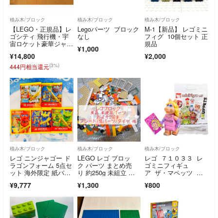
積み木/ブロック
積み木/ブロック
積み木/ブロック
【LEGO・正規品】レ
Legoパーツ ブロック
M-1【新品】 レゴミニ
ゴシティ 飛行機・宇
なし
フィグ 10個セット 正
宙ロケット豪華ジャン
規品
¥1,000
クまとめ売り
¥14,800
¥2,000
(3%)
444円相当還元
積み木/ブロック
積み木/ブロック
積み木/ブロック
レゴ ニンジャゴー ド
LEGO レゴ ブロッ
レゴ ７１０３３ レ
ラゴンフォーム 5点セ
ク パーツ まとめ売
ゴミニフィギュ
ット 海外限定 紙パッ
り 約250g 未組立 美
ア ザ・マペッツ シ
ク
品
リーズ
¥9,777
¥1,300
¥800