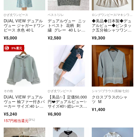
お値下げ・お値引き等ののお問い合わせには一切お応えしておりませ
ん。
ひざ丈ワンピース
ベスト/ジレ
ロングワンピース/マキシワンピース
お問い合わせいただいてもご返信は出来かねませんので予めご了承くだ
DUAL VIEW デュアル
デュアルヴュー ニッ
◆美品◆日本製◆デュ
ヴュー ジャガードワン
トベスト 花柄 刺
アルビュー◆ピンタッ
さい。
ピース 水色 40 L
繍 グレー 40 L レイ
ク五分袖シャツワンピ
ヤード
ース◆ベージュ◆L◆
¥5,000
¥2,580
¥9,300
■商品の在庫について
掲載商品は複数店舗で同時出品中です。基本的に一点物の商品を取り扱
3%還元
っているため
ご注文を頂いた時点で在庫がない場合がございます。万が一欠品の場合
はご了承ください。
＝＝＝＝＝＝＝＝＝＝＝＝＝＝
こちらのアカウントはラクマ公式パートナーの株式会社ABCによって
運営されています。
その他
ひざ丈ワンピース
シャツ/ブラウス(長袖/七分)
▼特商法
DUAL VIEW デュアル
【美品✨】定価50,000
クロスプラスのシャ
https://fril.jp/ts/official/law/a022/
ヴュー 袖ファー付きパ
円❤️デュアルビュー✨
ツ M
ーカー サイズ:40 レッ
サイズ40✨総レース刺
▼返品特約
¥1,400
キス/グロップ丈/ショ
繍ワンピース
https://fril.jp/ts/official/law/a022/#return_policy
¥5,240
¥6,900
ート/大きめ グレ
▼適格請求書登録番号
ー レディース / 24000
(3%)
157円相当還元
1172467
T6012401010091