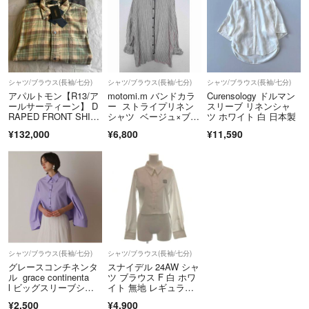
シャツ/ブラウス(長袖/七分)
シャツ/ブラウス(長袖/七分)
シャツ/ブラウス(長袖/七分)
アパルトモン【R13/ア
motomi.m バンドカラ
Curensology ドルマン
ールサーティーン】 D
ー ストライプリネン
スリーブ リネンシャ
RAPED FRONT SHIR
シャツ ベージュ×ブラ
ツ ホワイト 白 日本製
T
ック 日本製 手洗い可
¥132,000
¥6,800
¥11,590
能 くるみボタン
シャツ/ブラウス(長袖/七分)
シャツ/ブラウス(長袖/七分)
グレースコンチネンタ
スナイデル 24AW シャ
ル grace continenta
ツ ブラウス F 白 ホワ
l ビッグスリーブシャ
イト 無地 レギュラー
ツ 紫 パープル 38 長
カラー
¥2,500
¥4,900
袖 ポンチョ パフスリ