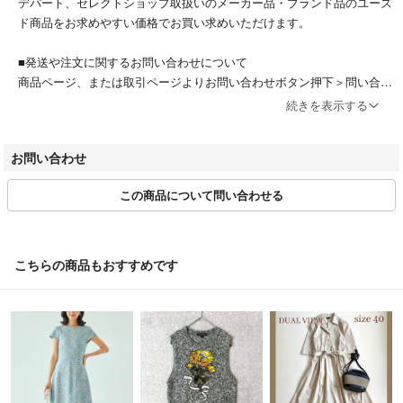
デパート、セレクトショップ取扱いのメーカー品・ブランド品のユーズ
ド商品をお求めやすい価格でお買い求めいただけます。
■発送や注文に関するお問い合わせについて
商品ページ、または取引ページよりお問い合わせボタン押下＞問い合わ
せフォームよりお問い合わせください。受付時間：平日10：00～16：0
続きを表示する
0(土日祝休み）
お問い合わせ
■【沖縄県・離島への配送について】
沖縄県・離島へのお届けにつきましては、配送会社の規定により追加送
この商品について問い合わせる
料が発生する場合がございます。
該当地域への配送をご希望のお客様は、送料を確認いたしますので、必
ずご購入前にお問い合わせください。
事前のお問い合わせなくご購入いただいた場合は、ご注文をキャンセル
こちらの商品もおすすめです
させていただく場合がございますので、あらかじめご了承ください。
■お取引について
当店はラクマの規約に則り営業させていただいております。
特定のお客様に対するお取り置きや専用ページには対応できかねます。
またお問い合わせの有無に関わらず、ご購入は先着順とさせて頂いてお
ります。