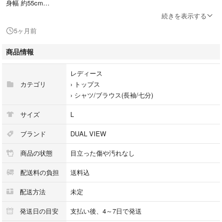
身幅 約55cm
袖丈 約-cm
続きを表示する
裄丈約-80cm
5ヶ月前
【商品詳細】
商品情報
状態：USED
コメント：こちらは中古品です。目立つ使用感なく比較的きれいなお品物
レディース
です。
カテゴリ
›
トップス
›
シャツ/ブラウス(長袖/七分)
※写真のイメージが商品と異なる場合がございます。
あらかじめご了承下さい。
サイズ
L
☆商品の在庫について☆
ブランド
DUAL VIEW
掲載商品は複数店舗で同時出品中です。
商品の状態
目立った傷や汚れなし
ご注文を頂いた時点で在庫がない場合がございます。
万が一欠品の場合はご了承ください。21000036606752
配送料の負担
送料込
配送方法
未定
発送日の目安
支払い後、4～7日で発送