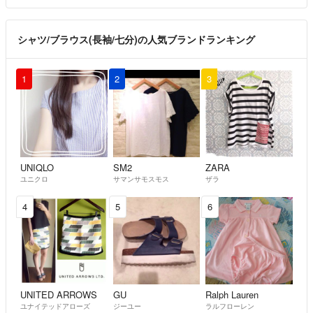
シャツ/ブラウス(長袖/七分)の人気ブランドランキング
1
2
3
UNIQLO
SM2
ZARA
ユニクロ
サマンサモスモス
ザラ
4
5
6
UNITED ARROWS
GU
Ralph Lauren
ユナイテッドアローズ
ジーユー
ラルフローレン