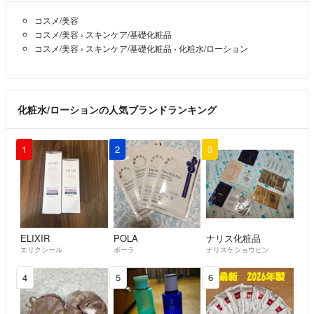
コスメ/美容
コスメ/美容
›
スキンケア/基礎化粧品
コスメ/美容
›
スキンケア/基礎化粧品
›
化粧水/ローション
化粧水/ローションの人気ブランドランキング
1
2
3
ELIXIR
POLA
ナリス化粧品
エリクシール
ポーラ
ナリスケショウヒン
4
5
6