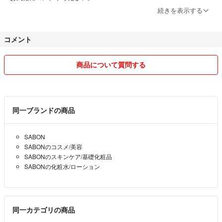
続きを表示する
自宅に喫煙者、ペットはおりませんので、お気になさる方は参考にして
ください。
コメント
仕事があるため、即座に発送できないこともあります。申し訳ありませ
ん。
商品について質問する
できるだけ早期に発送できるよう努めておりますので、よろしくお願い
します。
同一ブランドの商品
SABON
SABONのコスメ/美容
SABONのスキンケア/基礎化粧品
SABONの化粧水/ローション
同一カテゴリの商品