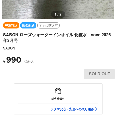
1 / 2
送料込
匿名配送
すぐに購入可
SABON ローズウォーターインオイル 化粧水 voce 2026
年3月号
SABON
990
¥
送料込
SOLD OUT
紛失補償有
ラクマ安心・安全への取り組み