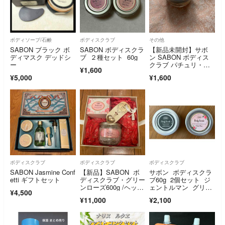
ボディソープ/石鹸
ボディスクラブ
その他
SABON ブラック ボ
SABON ボディスクラ
【新品未開封】サボ
ディマスク デッドシ
ブ ２種セット 60g
ン SABON ボディス
ー
クラブ パチュリ・ラ
¥1,600
ベンダー・バニラ 60g
¥5,000
¥1,600
ボディスクラブ
ボディスクラブ
ボディスクラブ
SABON Jasmine Conf
【新品】SABON ボ
サボン ボディスクラ
etti ギフトセット
ディスクラブ・グリー
ブ60g 2個セット ジ
ンローズ600g /ヘッド
ェントルマン グリー
¥4,500
スクラブ・ゼラニウム
ンローズ
¥11,000
¥2,100
300g/スプーン