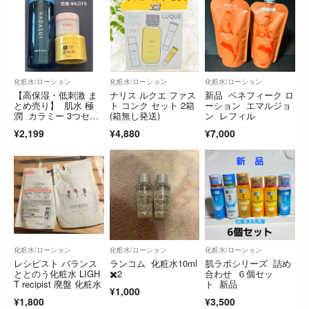
化粧水/ローション
化粧水/ローション
化粧水/ローション
【高保湿・低刺激 ま
ナリス ルクエ ファス
新品 ベネフィーク ロ
とめ売り】 肌水 極
ト コンク セット 2箱
ーション エマルジョ
潤 カラミー 3つセッ
(箱無し発送)
ン レフィル
ト
¥2,199
¥4,880
¥7,000
化粧水/ローション
化粧水/ローション
化粧水/ローション
レシピスト バランス
ランコム 化粧水10ml
肌ラボシリーズ 詰め
ととのう化粧水 LIGH
✖️2
合わせ ６個セッ
T recipist 廃盤 化粧水
ト 新品
¥1,000
¥1,800
¥3,500