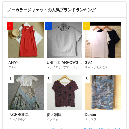
ノーカラージャケットの人気ブランドランキング
1
2
3
ANAYI
UNITED ARROWS green label relaxing
SM2
アナイ
ユナイテッドアローズグリーンレーベルリラクシング
サマンサモスモス
4
5
6
INGEBORG
伊太利屋
Drawer
インゲボルグ
イタリヤ
ドゥロワー