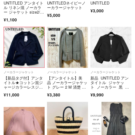
UNTITLED アンタイト
UNTITLEDネイビーノ
UNTITLED
ル リネン混 ノーカラ
ーカラージャケット
¥3,000
ー ジャケット size2/
¥5,000
紺 ■◇ レディース
¥1,100
ノーカラージャケット
ノーカラージャケット
ノーカラージャケット
【新品タグ付】アンタ
【アンタイトル】美
新品 UNTITLED アン
イトル★コットン混ジ
品 ノーカラージャケッ
タイトル ジャケッ
ャージカラーレスジャ
ト グレー 2 M 清楚 上
ト ノーカラー 黒 ブ
ケット スーツ黒
品 無地 春
ラック 0
¥11,000
¥3,380
¥9,990