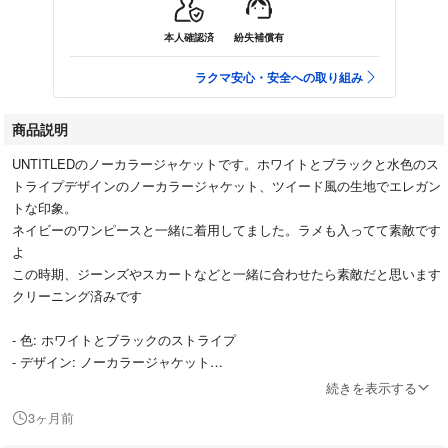
本人確認済
紛失補償有
ラクマ安心・安全への取り組み
商品説明
UNTITLEDのノーカラージャケットです。ホワイトとブラックと水色のス
トライプデザインのノーカラージャケット、ツイード風の生地でエレガン
トな印象。
ネイビーのワンピースと一緒に着用してました。ラメも入ってて素敵です
よ
この時期、ジーンズやスカートなどと一緒に合わせたら素敵だと思います
クリーニング済みです
- 色: ホワイトとブラックのストライプ
- デザイン: ノーカラージャケット
- 素材: ツイード風の生地
続きを表示する
- 内側: サテン仕上げの内側
3ヶ月前
- 特徴: ブラックのトリミング