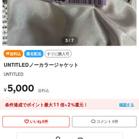
3 / 7
送料込
匿名配送
すぐに購入可
UNTITLEDノーカラージャケット
UNTITLED
5,000
¥
送料込
11
2
条件達成でポイント最大
倍+
%還元！
確認する
いいね 0件
コメント 0件