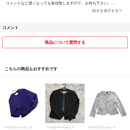
コメントなど遅くなっても返信致しますので、お待ち下さい。
続きを表示する
⭐︎配送について
簡易包装でお送り致します。小さくしてお送りすることもあるので、折
コメント
りシワなどつくことがあります。ご了承下さい。
また、自宅にある段ボールや箱、ラッピングなどで配送することがある
ため、ご理解ご了承下さい。
商品について質問する
☆ これまでできる限りお値下げしてきましたが、現在はギリギリの価
格で出品しているものが多いため、大幅なお値下げは難しい場合があり
ます。あらかじめご了承ください。
こちらの商品もおすすめです
ノーカラージャケット
ノーカラージャケット
ノーカラージャケット