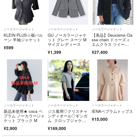
ノーカラージャケット
ノーカラージャケット
ノーカラージャケット
KLEIN PLUS☆裾バル
GU ノーカラージャケ
【美品】Deuxieme Cla
ーン 半袖ジャケット
ット グレー スーツ M
sse chain ドゥーズィ
サイズ レディース
エムクラス ツイー
¥599
ド ジャケット フォー
¥1,399
¥27,400
マル
ノーカラージャケット
ノーカラージャケット
ノーカラージャケット
新品未使用★ coca ペ
ジス着用♡クリスチャ
IENAペプラムトップス
プラム ノーカラージャ
ンディオール♡ギンガ
¥15,000
ケット ブラック M
ム クロップジャケッ
ト
¥2,900
¥169,000