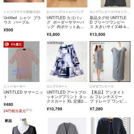
シャツ/ブラウス(長袖/七分)
かごバッグ/ストローバッグ
ロングワンピース/マキシワンピース
Untitled シャツ ブラ
UNTITLED カゴバッ
新品タグ付 UNTITLE
ウス パープル
グ ボーダーサマーバ
D プリーツワンピー
ッグ 内ポケットあ
ス 大きいサイズ48 4X
¥500
り 大人カワイイ
L~5L
¥3,800
¥13,500
5%還元
ニット/セーター
ロングスカート
ひざ丈ワンピース
UNTITLED サマーニッ
UNTITLED アートブロ
【美品】アンタイト
ト
ッキングプリント タッ
ル フレンチスリー
クスカート XL 定価2.6
ブ ドレープ ワンピー
¥480
万
ス 膝丈 グレー XL
¥10,799
¥7,280
(5%)
24円相当還元