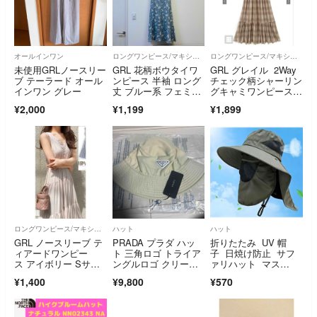
オールインワン
ロングワンピース/マキシワンピース
ロングワンピース/マキシワンピース
未使用GRLノースリー
GRL 花柄ボウタイワ
GRL グレイル 2Way
ブ テーラード オール
ンピース 半袖 ロング
チェック柄シャーリン
インワン グレー
丈 ブルー系 フェミニ
グキャミワンピース[d
ン
k1412]
¥2,000
¥1,199
¥1,899
ロングワンピース/マキシワンピース
ハット
ハット
GRL ノースリーブ テ
PRADA プラダ ハッ
折りたたみ UV 帽
ィアードワンピー
ト 三角ロゴ トライア
子 日焼け防止 サフ
ス アイボリー Sサイ
ングルロゴ クリー
ァリハット マス
ズ
ム アイボリー ノベル
ク バケットハッ
¥1,400
¥9,800
¥570
ティ
ト グリーン 緑 バケ
ットハット 男女兼
用 カーキ