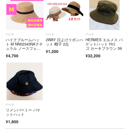
ハット
ハット
ハット
ハイクブルームハッ
2WAY 日よけリボンハ
HERMES エルメス バ
ト M NN02343NAナチ
ット 帽子 2点
ケットハット Hロ
ュラル ノースフェイ
ゴ カーキブラウン 59
¥1,200
ス #A25
¥4,700
¥32,200
ハット
リメンバーミー バケ
ットハット
¥1,800