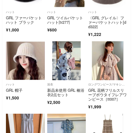
ハット
ハット
ハット
GRL ファーバケット
GRL ツイルバケット
〈GRL グレイル〉フ
ハット ブラック
ハット[tr277]
ァーバケットハット[d
d322]
¥1,000
¥600
¥1,222
ハット
浴衣
ロングワンピース/マキシワンピース
GRL 帽子
新品未使用 GRL 椿浴
GRL 花柄フリルスリ
衣2点セット
ーブボウタイフレアワ
¥1,500
ンピース［tt007］
¥2,500
¥1,999