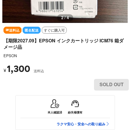
2 / 4
送料込
匿名配送
すぐに購入可
【期限2027.09】EPSON インクカートリッジ ICM76 箱ダ
メージ品
EPSON
1,300
¥
送料込
SOLD OUT
本人確認済
紛失補償有
ラクマ安心・安全への取り組み