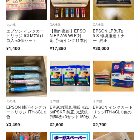
その他
OA機器
OA機器
エプソン インクカー
【動作良好】EPSO
EPSON LPB3T2
トリッジ ICLM70L(1
N EP-306 Wi-Fi対
9 S 環境推進トナ
コ入)×3個セット
応 予備インク11本付
ー 純正
¥1,400
¥17,880
¥30,000
その他
その他
その他
EPSON 純正インクカ
EPSON写真用紙 K2L
EPSON インクカート
ートリッジ ITH-6CL 3
50PSKR 純正 光沢2L
リッジITH-6CL 3色の
色
判50枚×3セット150枚
み
¥3,499
¥2,600
¥2,700