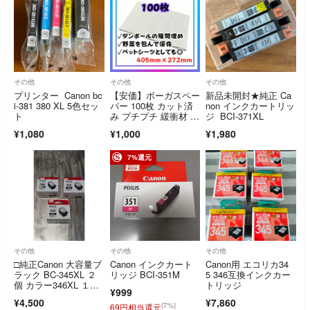
その他
その他
その他
プリンター Canon bc
【安価】ボーガスペー
新品未開封★純正 Ca
i-381 380 XL 5色セッ
パー 100枚 カット済
non インクカートリッ
ト
み プチプチ 緩衝材 梱
ジ BCI-371XL
包材
¥1,080
¥1,000
¥1,980
7%還元
その他
その他
その他
□純正Canon 大容量ブ
Canon インクカート
Canon用 エコリカ34
ラック BC-345XL ２
リッジ BCI-351M
5 346互換インクカー
個 カラー346XL １個
トリッジ
¥999
□
¥4,500
¥7,860
(7%)
69円相当還元