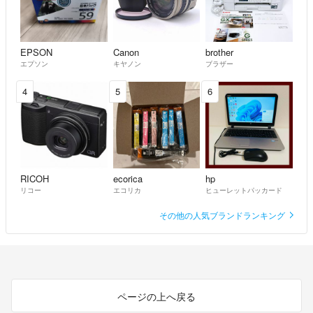
EPSON
Canon
brother
エプソン
キヤノン
ブラザー
4
5
6
RICOH
ecorica
hp
リコー
エコリカ
ヒューレットパッカード
その他の人気ブランドランキング
ページの上へ戻る