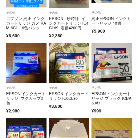
その他
その他
その他
エプソン 純正 インク
EPSON 砂時計 イ
純正EPSON インクカ
カートリッジ カメ KA
ンクカートリッジ IC4
ートリッジ 10個
M-6CL-L 6色パック 増
CL69 定価4200円
¥5,900
量
¥6,600
¥2,380
その他
その他
その他
EPSON インクカート
EPSON インクカート
EPSON インクカート
リッジ マグカップ3
リッジ IC6CL80
リッジ ブラック ICBK
色
50A1
¥3,800
¥2,980
¥999