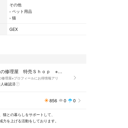
合、
その他
確認お願いします。
›
ペット用品
›
猫
 ピュアクリスタル
用）
GEX
アクリスタル
（猫用）
カルシウムの除去には、
０分ほどかかります。
種、フィルターのタイプは
ねこの修理屋 特売Ｓｈｏｐ ※プロフィールにお得情報アリ
ださい。
の修理屋※プロフィールにお得情報アリ
同時に
本人確認済
ともありますので
プは再確認お願いします。
856
0
0
、猫との暮らしをサポートして、
域力を上げる活動をしております。