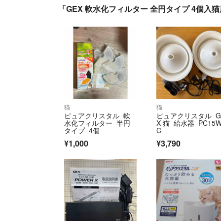
「GEX 軟水化フィルター 全円タイプ 4個入
猫
猫
ピュアクリスタル 軟
ピュアクリスタル G
水化フィルター 半円
X 猫 給水器 PC15
タイプ 4個
C
¥1,000
¥3,790