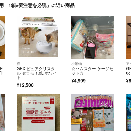
猫用 1箱※要注意を必読」に近い商品
猫
小動物
ア
E
GEX ピュアクリスタ
☆ハムスター ケージセ
G
WH
ル セラモ 1.8L ホワイ
ット☆
0
ト
¥4,999
¥8
¥12,500