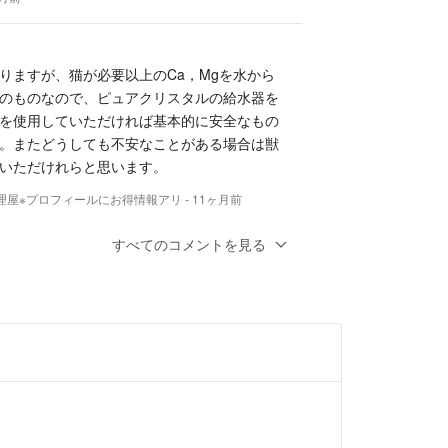
る場合、
こともあります。）
りますが、猫が必要以上のCa，Mgを水から
のものなので、ピュアクリスタルの給水器を
サイズを
を使用していただければ基本的に安全なもの
、配送先が
＜上越＞＜北陸＞＜関東＞
。またどうしても不安なことがある場合は獣
払日の2日後より配達希望日、
いただけれらと思います。
す。
理屋※プロフィールにお得情報アリ
- 11ヶ月前
にご希望を添えていただければ
できます。
すべてのコメントを見る
7：00までに
ます。
ならば、お支払日翌日も可能です）
ヶ月前
域別を参照
とうございます。こちらはまだ在庫がありま
お待ちしております。また商品の写真に、箱
説明の画像も追加で更新しましたので参考に
ばと思います。