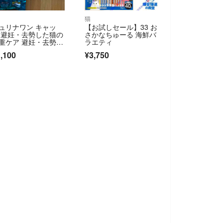
猫
ュリナワン キャッ
【お試しセール】33 お
 避妊・去勢した猫の
さかなちゅーる 海鮮バ
重ケア 避妊・去勢後
ラエティ
ら全ての年齢に チキ
,100
¥3,750
500g×2