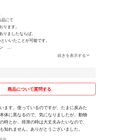
、
出品にて
おります。
ありましたならば、
ずつといいたことが可能です。
ワン
チキン 2.2ｋｇ
続きを表示する
と
エンスダイエット
 1.8ｋｇ
です。
商品について質問する
タグの
格合計になります。
います。使っているのですが、たまに炭みた
本体に黒なるので、気になりましたが、動物
かの出品商品に
の時とか、排泄の時は大丈夫みたいなので、
い、
も知れません。ありがとうございました。
の商品タグをあげます。
が
ヶ月前