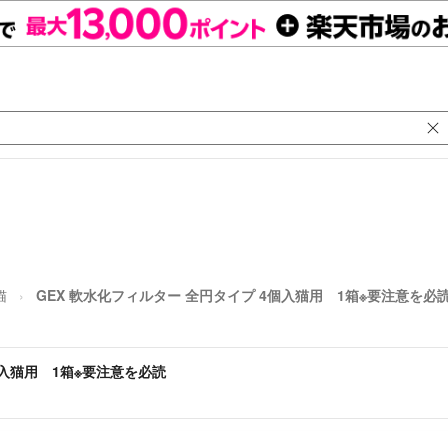
猫
GEX 軟水化フィルター 全円タイプ 4個入猫用 1箱※要注意を必
個入猫用 1箱※要注意を必読