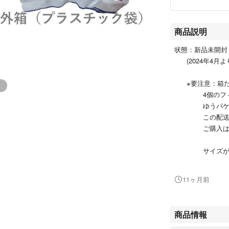
商品説明
状態：新品未開封
(2024年4月
※要注意：箱だ
4個のフィル
ゆうパケット
この配送方法
ご購入はご遠
サイズが長辺2
高さ3ｃｍ
このサイズ
11ヶ月前
ご自宅のポ
不在届けが
入っているこ
商品情報
配送手配後3