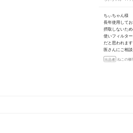
80サイズを超え
ご要望に添えない
ちぃちゃん様
長年使用してお
【お得情報2】
摂取しないため
荷物サイズが60
使いフィルター
超えるものならば
＜関西＞＜東海＞
だと思われます
地方の方ならお支
医さんにご相談
希望時間を選べま
ねこの修
出品者
注文時にコメント
スムーズに取引が
（お支払いが当日1
購入させて頂き
確認が取れました
ちぃちゃん
- 11
※ヤマト運輸の地
ちぃちゃん様
コメントありが
すので、お取引
裏のお手入れの
していただけれ