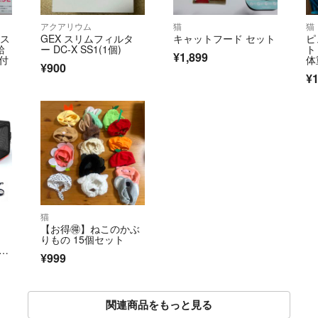
アクアリウム
猫
猫
リス
GEX スリムフィルタ
キャットフード セット
ピ
給
ー DC-X SS1(1個)
ト
¥1,899
付
体
¥900
か
¥1
ン 
猫
【お得🉐】ねこのかぶ
りもの 15個セット
m
¥999
関連商品をもっと見る