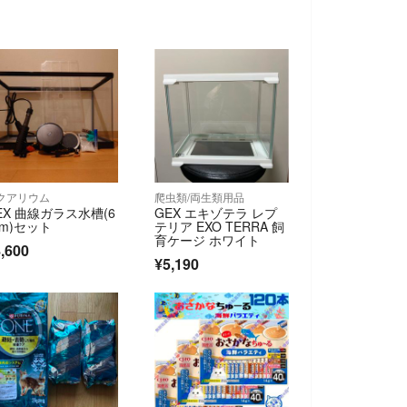
クアリウム
爬虫類/両生類用品
EX 曲線ガラス水槽(6
GEX エキゾテラ レプ
cm)セット
テリア EXO TERRA 飼
育ケージ ホワイト
,600
¥5,190