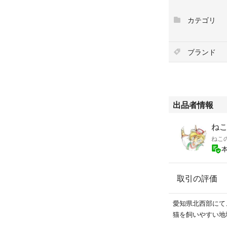
届かない場
ポストの中を
カテゴリ
対応機種：GEX
（猫
ブランド
GEX ピュ
ブルーム
◆マグネシウム・
循環開始より６
出品者情報
（注）対応する機
必ず確認してく
ねこ
半円タイプも
出品しているこ
くれぐれもタイ
取引の評価
愛知県北西部にて
猫を飼いやすい地