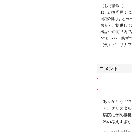
【お得情報1】
ねこの修理屋では
同種2個おまとめ
お安くご提供して
出品中の商品内で
○○と××を一袋
（例）ピュリナ
避妊去勢後から 
ヒルズ サイ
コメント
避妊去勢後～チキン
が可能
上記の例の場合、
価格は2種の商品
2で割った単品価
ありがとうござ
く、クリスタル
☆まずは、どちら
病院に予防接種
コメントを下さ
私の考えすぎか
その後、ご希望
（稀に荷物サイズ
ちぃちゃん
- 11