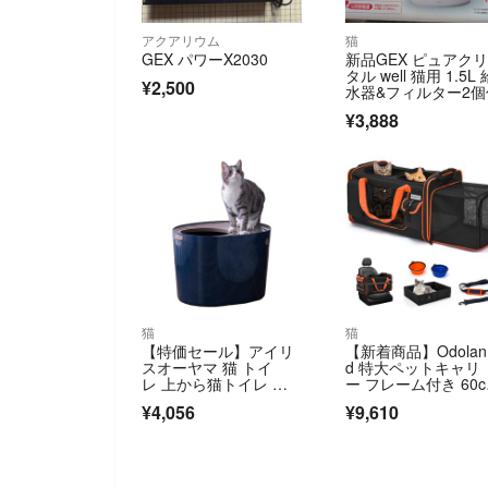
アクアリウム
猫
GEX パワーX2030
新品GEX ピュアク
タル well 猫用 1.5L 
¥2,500
水器&フィルター2個
¥3,888
猫
猫
【特価セール】アイリ
【新着商品】Odolan
スオーヤマ 猫 トイ
d 特大ペットキャリ
レ 上から猫トイレ 砂
ー フレーム付き 60c
が飛び散りにくい&
+25cm
¥4,056
¥9,610