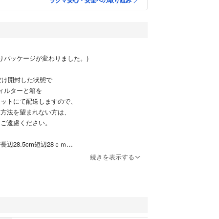
ラクマ安心・安全への取り組み
よりパッケージが変わりました。)
け開封した状態で
ターと箱を
にて配送しますので、
を望まれない方は、
慮ください。
8.5cm短辺28ｃｍ
になり、
続きを表示する
が入らない
ストの場合
ポストに
とがあります。
，4日しても