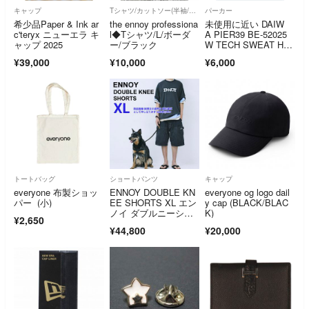
キャップ
Tシャツ/カットソー(半袖/袖なし)
パーカー
希少品Paper & Ink ar
the ennoy professiona
未使用に近い DAIW
c'teryx ニューエラ キ
l◆Tシャツ/L/ボーダ
A PIER39 BE-52025
ャップ 2025
ー/ブラック
W TECH SWEAT HO
ODIE BLACK Mサイ
¥39,000
¥10,000
¥6,000
ズ
トートバッグ
ショートパンツ
キャップ
everyone 布製ショッ
ENNOY DOUBLE KN
everyone og logo dail
パー (小)
EE SHORTS XL エン
y cap (BLACK/BLAC
ノイ ダブルニーショ
K)
¥2,650
ーツ スタイリスト私
¥44,800
¥20,000
物