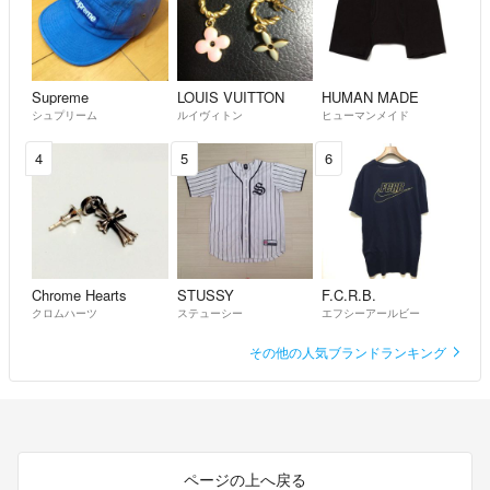
Supreme
LOUIS VUITTON
HUMAN MADE
シュプリーム
ルイヴィトン
ヒューマンメイド
4
5
6
Chrome Hearts
STUSSY
F.C.R.B.
クロムハーツ
ステューシー
エフシーアールビー
その他の人気ブランドランキング
ページの上へ戻る