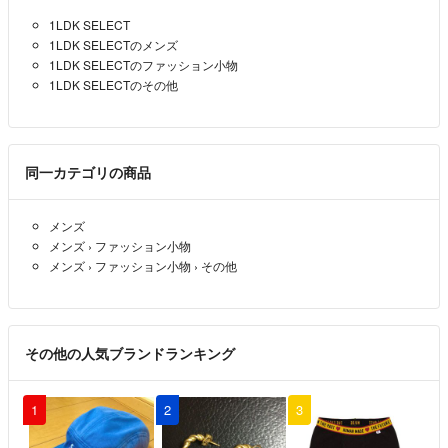
値下げ交渉は気軽に受けますが
1LDK SELECT
常識外の方はブロックさせて貰う場合があります
1LDK SELECTのメンズ
ご了承くださいませ
1LDK SELECTのファッション小物
1LDK SELECTのその他
同一カテゴリの商品
メンズ
メンズ
›
ファッション小物
メンズ
›
ファッション小物
›
その他
その他の人気ブランドランキング
1
2
3