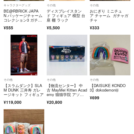
キャラクターグッズ
その他
その他
BE@RBRICK JAPA
ディスプレイスタン
おにぎり ミニチュ
N パッケージチャーム
ド フィギュア 模型 台
ア チャーム ガチャガ
コレクション3 ガチャ
座 棚 ラック
チャ
ガチャ キーホルダ
¥555
¥5,500
¥333
ー ガチャ key holder
その他
その他
その他
【スラムダンク】SLA
【物流センター】 中
【DAISUKE KONDO
M DUNK 三井寿 ガレ
古 MayMei Kitten Acad
3】dokodemoniji
ージキット フィギュア
emy 猫猫学院 アソー
¥699
トBOX TOPTOY
¥119,000
¥20,800