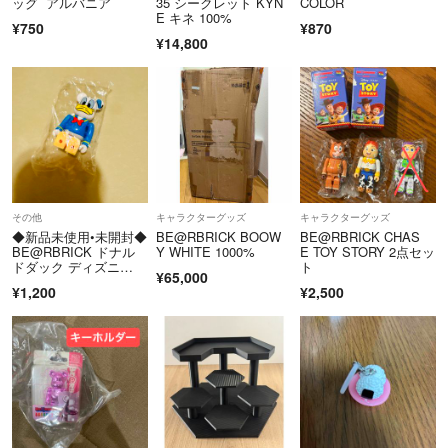
ッグ アルバニア
35 シークレット KYN
COLOR
E キネ 100%
¥750
¥870
¥14,800
その他
キャラクターグッズ
キャラクターグッズ
◆新品未使用•未開封◆
BE@RBRICK BOOW
BE@RBRICK CHAS
BE@RBRICK ドナル
Y WHITE 1000%
E TOY STORY 2点セッ
ドダック ディズニ
ト
¥65,000
ー フィギュア
¥1,200
¥2,500