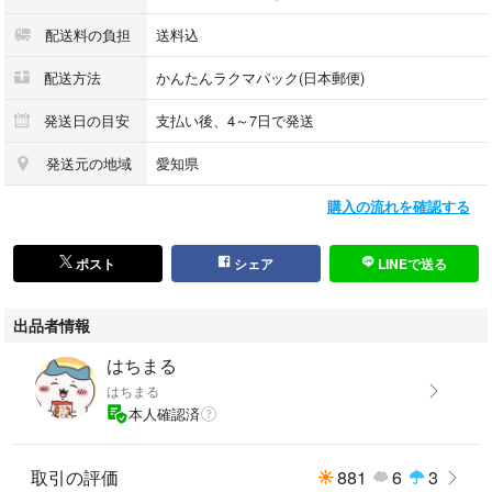
配送料の負担
送料込
配送方法
かんたんラクマパック(日本郵便)
発送日の目安
支払い後、4～7日で発送
発送元の地域
愛知県
購入の流れを確認する
ポスト
シェア
LINEで送る
出品者情報
はちまる
はちまる
本人確認済
取引の評価
881
6
3