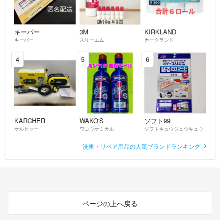
キーパー
3M
KIRKLAND
キーパー
スリーエム
カークランド
4
5
6
KARCHER
WAKO'S
ソフト99
ケルヒャー
ワコウケミカル
ソフトキュウジュウキュウ
洗車・リペア用品の人気ブランドランキング
ページの上へ戻る