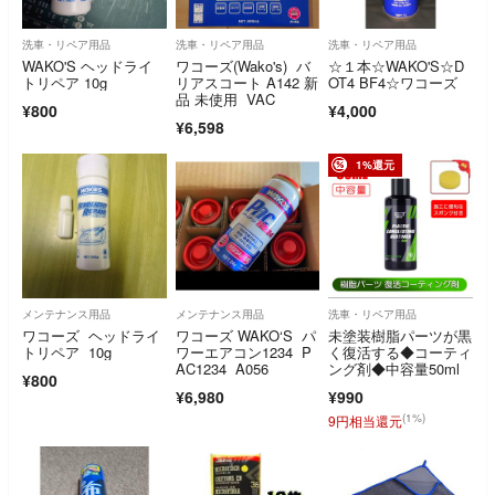
洗車・リペア用品
洗車・リペア用品
洗車・リペア用品
WAKO'S ヘッドライ
ワコーズ(Wako's) バ
☆１本☆WAKO'S☆D
トリペア 10g
リアスコート A142 新
OT4 BF4☆ワコーズ
品 未使用 VAC
¥800
¥4,000
¥6,598
1%還元
メンテナンス用品
メンテナンス用品
洗車・リペア用品
ワコーズ ヘッドライ
ワコーズ WAKO‘S パ
未塗装樹脂パーツが黒
トリペア 10g
ワーエアコン1234 P
く復活する◆コーティ
AC1234 A056
ング剤◆中容量50ml
¥800
¥6,980
¥990
(1%)
9円相当還元