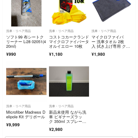
洗車・リペア用品
洗車・リペア用品
洗車・リペア用品
ソフト99 布シートク
コストコカークランド
マイクロファイバ
リーナー L-28 02051(4
マイクロファイバータ
ー 洗車タオル 2枚
20ml)
オルイエロー 10枚
入 拭き上げ専用 クロ
ス 傷つかない
¥990
¥1,180
¥1,980
洗車・リペア用品
洗車・リペア用品
Microfiber Madness D
新品未使用 ながら洗
elipole Kit デリポール
車 ビギナーズラッ
ク 350ml スプレーノ
¥9,999
ズル付き
¥2,980