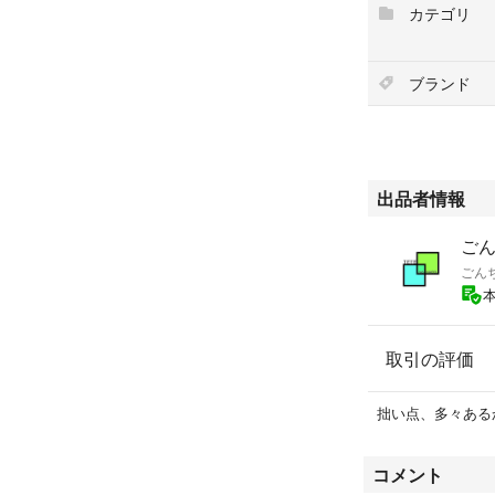
カテゴリ
プ、大豆油、魚油
ナンオリゴ糖源）
類（タウリン）、
ブランド
n、Mn、Fe、C
イアシン、B2、
ン、B12）、酸
パク（消化率90
出品者情報
ロイヤルカナン
型番：3182550702
ご
ごん
【注意事項】
※新品未使用品で
ご了承の上ご購入
取引の評価
※未開封につき初
致します。
※落札後のキャン
拙い点、多々ある
※すり替えなどの
了承願います。
コメント