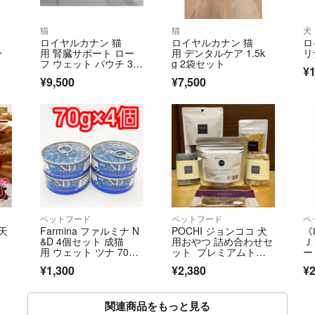
猫
猫
犬
ロイヤルカナン 猫
ロイヤルカナン 猫
ロ
ー
用 腎臓サポート ロー
用 デンタルケア 1.5k
リ
フ ウェット パウチ 36
g 2袋セット
¥1
個
¥9,500
¥7,500
ペットフード
ペットフード
ペ
天
Farmina ファルミナ N
POCHI ジョンココ 犬
《
&D 4個セット 成猫
用おやつ 詰め合わせセ
Ｊ
用 ウェット ツナ 70
ット プレミアムトリ
ー
g グレインフリー キャ
ーツ
ギ
¥1,300
¥2,380
¥2
ットフード
フ
関連商品をもっと見る