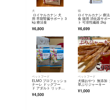
犬
猫
ロイヤルカナン 犬
ロイヤルカナン 療法
用 早期腎臓サポート 3
食 猫用 消化器サポ
kg 療法食
ト 可溶性繊維 2kg
¥6,800
¥6,699
ペットフード
ペットフード
ELMO プロフェッショ
犬猫おやつ 無添加 
ナーレ ドッグフー
草ぶりジャーキー
ド アダルト リッチイ
¥1,000
ン チキン オールブリ
¥4,500
ーズ 成犬用 800g