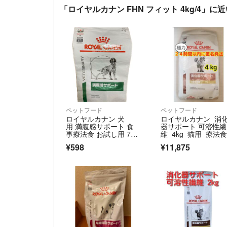
「ロイヤルカナン FHN フィット 4kg/4」に
ペットフード
ペットフード
ロイヤルカナン 犬
ロイヤルカナン 消
用 満腹感サポート 食
器サポート 可溶性繊
事療法食 お試し用 700
維 4kg 猫用 療法
ｇ
¥598
¥11,875