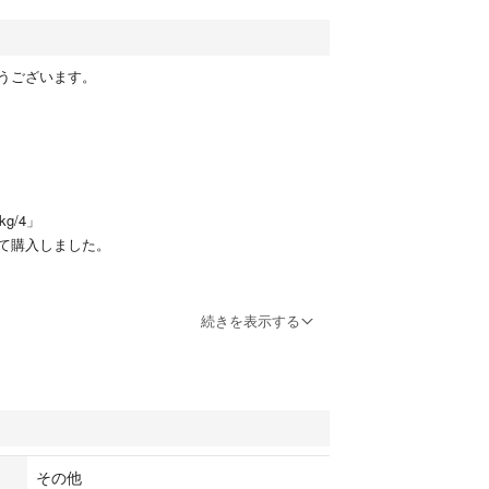
うございます。
kg/4」
て購入しました。
続きを表示する
成猫の健康維持を目的としたフードです。●40種類以上
わせ、猫の特異な栄養要求に応えます。
鶏、七面鳥）、米、小麦、動物性脂肪、とうもろこ
小麦粉、加水分解タンパク（鶏、七面鳥）、植物性
その他
コーングルテン、酵母および酵母エキス、ビートパル