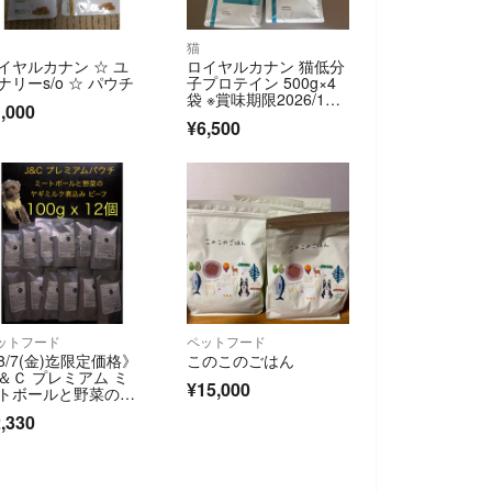
猫
イヤルカナン ☆ ユ
ロイヤルカナン 猫低分
ナリーs/o ☆ パウチ
子プロテイン 500g×4
袋 ※賞味期限2026/12/2
,000
0
¥6,500
ットフード
ペットフード
8/7(金)迄限定価格》
このこのごはん
＆Ｃ プレミアム ミ
¥15,000
トボールと野菜のヤ
ミルク煮込 《ビー
,330
》 100g ×12個