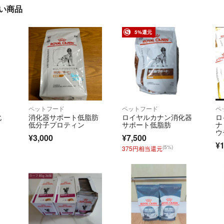
近い商品
5%還元
ペットフード
ペットフード
ペ
化
消化器サポート低脂肪
ロイヤルカナン消化器
ロ
低分子プロティン
サポート低脂肪
ナ
食
ウ
¥3,000
¥7,500
¥1
(5%)
375円相当還元