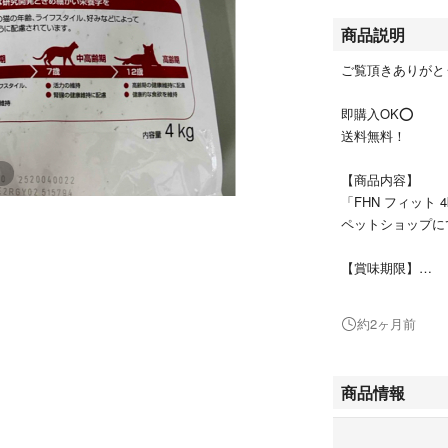
商品説明
ご覧頂きありがと
即購入OK⭕
送料無料！
【商品内容】
「FHN フィット 4
ペットショップに
【賞味期限】
2026.12.05
約2ヶ月前
【商品の説明】
●1-10歳までの
の栄養素を組み合
商品情報
■原材料/肉類（
し、植物性繊維、
分離タンパク*、