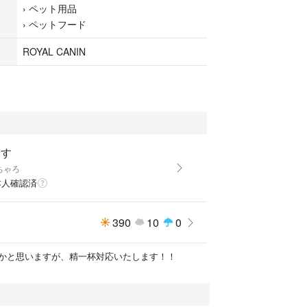
›
ペット用品
（EPA/DHA源）、サイリウム、加水分解酵母（マン
›
ペットフード
、マリーゴールド抽出物（ルテイン源）、アミノ酸
塩化アンモニウム、ミネラル類（K、Ca、Cl、P、Z
ROYAL CANIN
u、I、Se）、ビタミン類（A、コリン、D3、E、C、ナ
パントテン酸カルシウム、B1、B6、葉酸、ビオチ
化防止剤（BHA、没食子酸プロピル）*超高消化性タン
%以上）
225
んす
ちゃろ
本人確認済
すが、自宅保管となっておりますので、繊細な方は
お願い致します。
390
10
0
期不良の場合、お手数ですがメーカー対応でお願い
セル等は、一切お受け出来ません。
かと思いますが、精一杯対応いたします！！
トラブル防止の為、返品交換は出来ませんので、ご