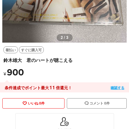
2 / 3
着払い
すぐに購入可
鈴木雄大 君のハートが聴こえる
900
¥
11
条件達成でポイント最大
倍還元！
確認する
いいね 0件
コメント 0件