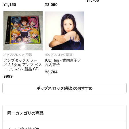
CN-40 Sexy Zone 謎解
¥1,150
¥3,050
きはディナーのあとで
ポップス/ロック(邦楽)
ポップス/ロック(邦楽)
アンプタックカラー
(CD)Hug - 古内東子／
ズ 2.5次元 アンプ ベス
古内東子
ト アルバム 新品 CD
¥3,704
¥999
ポップス/ロック(邦楽)のおすすめ
同一カテゴリの商品
エンタメ/ホビー