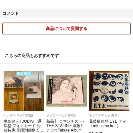
コメント
商品について質問する
こちらの商品もおすすめです
ポップス/ロック(邦楽)
ポップス/ロック(邦楽)
ポップス/ロック(邦楽)
中島健人 IDOL1ST 通
新品】 ロマンチスト~
葛藤症候群 EYE アイ
常盤 フォトカード 先
THE STALIN・遠藤ミ
（my name is...）
着特典 形態別絵柄 SE
チロウTribute Album
¥1,700