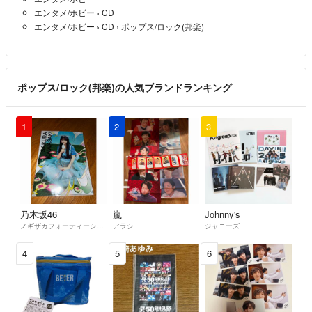
エンタメ/ホビー
›
CD
エンタメ/ホビー
›
CD
›
ポップス/ロック(邦楽)
ポップス/ロック(邦楽)の人気ブランドランキング
1
2
3
乃木坂46
嵐
Johnny's
ノギザカフォーティーシックス
アラシ
ジャニーズ
4
5
6