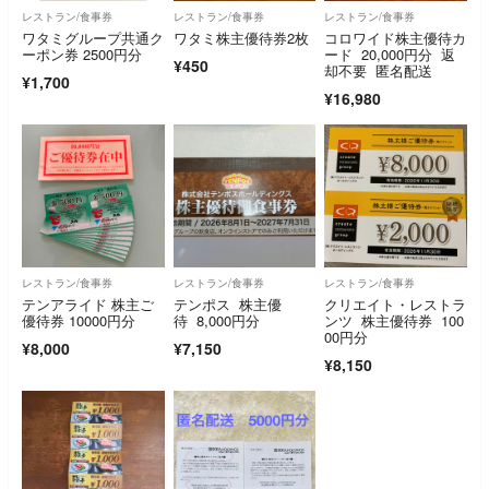
レストラン/食事券
レストラン/食事券
レストラン/食事券
ワタミグループ共通ク
ワタミ株主優待券2枚
コロワイド株主優待カ
ーポン券 2500円分
ード 20,000円分 返
¥450
却不要 匿名配送
¥1,700
¥16,980
レストラン/食事券
レストラン/食事券
レストラン/食事券
テンアライド 株主ご
テンポス 株主優
クリエイト・レストラ
優待券 10000円分
待 8,000円分
ンツ 株主優待券 100
00円分
¥8,000
¥7,150
¥8,150