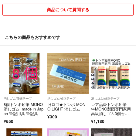
商品について質問する
こちらの商品もおすすめです
消しゴム/修正テープ
消しゴム/修正テープ
消しゴム/修正テープ
8個トンボ鉛筆 MONO
旧ロゴ★トンボ MON
レア品✏️トンボ鉛筆
消しゴム made in Jap
O LIGHT 消しゴム
✏️MONO製図専門家用
an 筆記用具 筆記具
高級消しゴム3個セッ
¥300
ト🚚匿名・送料込み
¥650
¥1,180