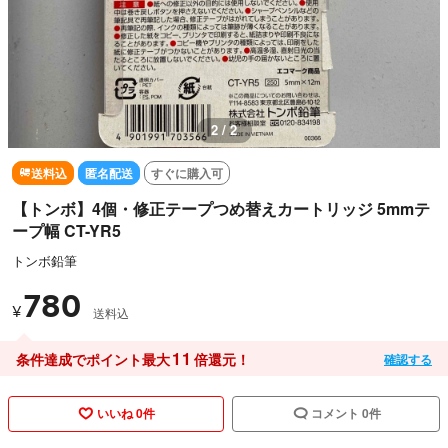
2 / 2
送料込
匿名配送
すぐに購入可
【トンボ】4個・修正テープつめ替えカートリッジ 5mmテ
ープ幅 CT-YR5
トンボ鉛筆
780
¥
送料込
11
条件達成でポイント最大
倍還元！
確認する
いいね 0件
コメント 0件