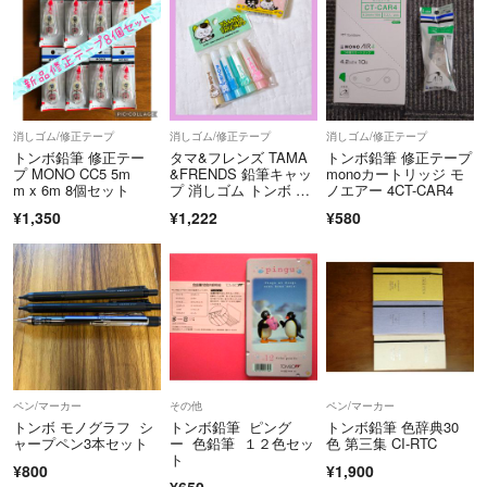
消しゴム/修正テープ
消しゴム/修正テープ
消しゴム/修正テープ
トンボ鉛筆 修正テー
タマ&フレンズ TAMA
トンボ鉛筆 修正テープ
プ MONO CC5 5m
&FRENDS 鉛筆キャッ
monoカートリッジ モ
m x 6m 8個セット
プ 消しゴム トンボ 当
ノエアー 4CT-CAR4
時物
¥1,350
¥1,222
¥580
ペン/マーカー
その他
ペン/マーカー
トンボ モノグラフ シ
トンボ鉛筆 ピング
トンボ鉛筆 色辞典30
ャープペン3本セット
ー 色鉛筆 １２色セッ
色 第三集 CI-RTC
ト
¥800
¥1,900