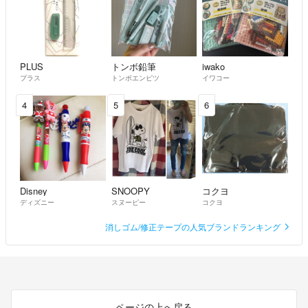
PLUS
トンボ鉛筆
iwako
プラス
トンボエンピツ
イワコー
4
5
6
Disney
SNOOPY
コクヨ
ディズニー
スヌーピー
コクヨ
消しゴム/修正テープの人気ブランドランキング
ページの上へ戻る