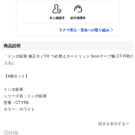
本人確認済
紛失補償有
ラクマ安心・安全への取り組み
商品説明
「トンボ鉛筆 修正モノYX つめ替えカートリッジ 5mmテープ幅 CT-YR5(1
コ入)」
【4個セット】
トンボ鉛筆
シリーズ名：トンボ鉛筆
型番：CT-YR5
カラー：ホワイト
⚠️自宅保管品です。ご理解いただける方のみお取引ください。
続きを表示する
2日前