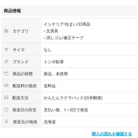
#トンボ鉛筆
#CT-YR5
商品情報
#修正テープ
インテリア/住まい/日用品
カテゴリ
›
文房具
›
消しゴム/修正テープ
サイズ
なし
ブランド
トンボ鉛筆
商品の状態
新品、未使用
配送料の負担
送料込
配送方法
かんたんラクマパック(日本郵便)
発送日の目安
支払い後、1～2日で発送
発送元の地域
北海道
購入の流れを確認する