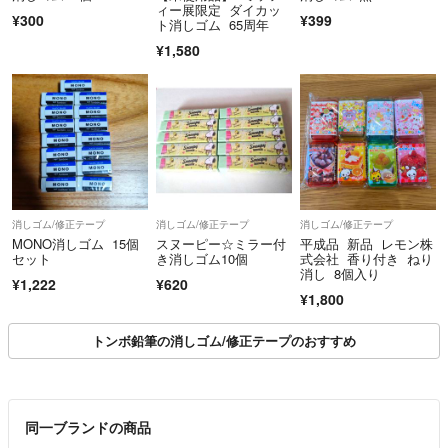
ィー展限定 ダイカッ
¥300
¥399
ト消しゴム 65周年
¥1,580
消しゴム/修正テープ
消しゴム/修正テープ
消しゴム/修正テープ
MONO消しゴム 15個
スヌーピー☆ミラー付
平成品 新品 レモン株
セット
き消しゴム10個
式会社 香り付き ねり
消し 8個入り
¥1,222
¥620
¥1,800
トンボ鉛筆の消しゴム/修正テープのおすすめ
同一ブランドの商品