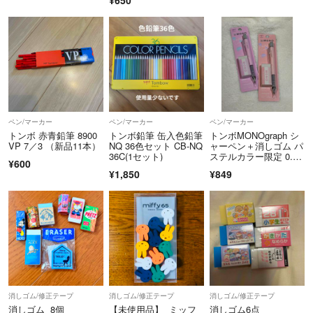
¥650
ペン/マーカー
ペン/マーカー
ペン/マーカー
トンボ 赤青鉛筆 8900
トンボ鉛筆 缶入色鉛筆
トンボMONOgraph シ
VP 7／3 （新品11本）
NQ 36色セット CB-NQ
ャーペン＋消しゴム パ
36C(1セット)
ステルカラー限定 0.5
¥600
mm
¥1,850
¥849
消しゴム/修正テープ
消しゴム/修正テープ
消しゴム/修正テープ
消しゴム 8個
【未使用品】 ミッフ
消しゴム6点