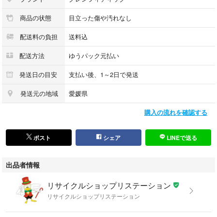
にて再出品しますので再度ご注文をお願いします。
商品の状態
目立った傷や汚れなし
日時指定が出来ます。2週間以上は指定できません。
関西中四国は翌日午前～
配送料の負担
送料込
関東・九州・中部は翌日午後～
東北へは翌々日午前～※送料別途かかります
配送方法
ゆうパック元払い
北海道沖縄へは翌々日午後～（船便の場合確認必要です）※送料別途かか
ります
発送日の目安
支払い後、1～2日で発送
発送元の地域
愛媛県
※こちらの都合で同梱する場合がございますが他の送料がかかる商品の同
梱はお断りします。
購入の流れを確認する
弊社の商品は1点物が多く在庫限りの出品です。
匿名発送はできません。
ポスト
シェア
LINEで送る
お値引きを要求されましても弊社では最安価格にて出品しておりますので
出品者情報
お応えしかねます。
この商品のほかにもいろいろな中古品や未使用品を出品しています。
リサイクルショップリステーション
リサイクルショップリステーション
こちらの商品はラクマ公式ショップのリサイクルショップリステーション
が出品しています。