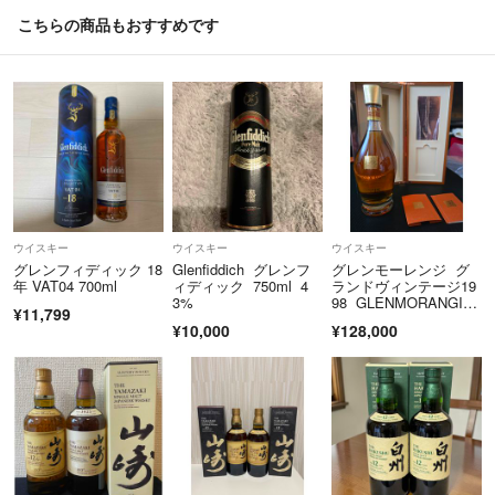
ご注文前にご登録情報に誤りがないかご確認の上、ご注文手続きへお進
こちらの商品もおすすめです
みください。
■お酒の販売について
20歳未満の方への酒類の販売は固くお断りしています。
▼適格請求書発行事業者登録番号
T3500001005770
こちらのアカウントはラクマ公式パートナーの株式会社パラレルによっ
ウイスキー
ウイスキー
ウイスキー
て運営されています。
グレンフィディック 18
Glenfiddich グレンフ
グレンモーレンジ グ
年 VAT04 700ml
ィディック 750ml 4
ランドヴィンテージ19
▼特商法
3%
98 GLENMORANGI
https://fril.jp/ts/official/law/a421/
¥11,799
E 正規品
¥10,000
¥128,000
▼返品特約
https://fril.jp/ts/official/law/a421/#return_policy