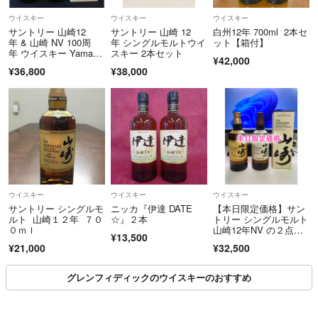
ウイスキー
ウイスキー
ウイスキー
サントリー 山崎12
サントリー 山崎 12
白州12年 700ml 2本セ
年 & 山崎 NV 100周
年 シングルモルトウイ
ット【箱付】
年 ウイスキー Yamaza
スキー 2本セット
¥42,000
ki
¥36,800
¥38,000
ウイスキー
ウイスキー
ウイスキー
サントリー シングルモ
ニッカ『伊達 DATE
【本日限定価格】サン
ルト 山崎１２年 ７０
☆』２本
トリー シングルモルト
０ｍｌ
山崎12年NV の２点セ
¥13,500
ット売り
¥21,000
¥32,500
グレンフィディックのウイスキーのおすすめ