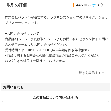
取引の評価
445
8
3
よろしければ リサイクルショップリステーション で検索いただくか
#restation よりご覧くださいませ。
株式会社パラレルが運営する、ラクマ公式ショップのリサイクルショッ
プリステーションです。
■お問い合わせについて
商品詳細ページ、または取引ページよりお問い合わせボタン押下＞問い
合わせフォームよりお問い合わせください。
受付時間：平日10:00～20：00（年末年始を除き年中無休）
※商品に関するお問合せの際は該当商品の商品名をお伝えください
※お値引きの対応は一切行っておりません
■お取引について
続きを表示する
当店はラクマの規約に則り営業させて頂いております。
特定のお客様に対するお取り置きや専用ページには対応できかねます。
お問い合わせ
またお問い合わせの有無に関わらず、ご購入は先着順とさせて頂いてお
ります。
この商品について問い合わせる
■注文後の配送先変更について
当店ではご注文確定後の配送先変更は対応できかねます。