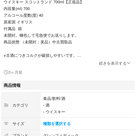
ウイスキー スコットランド 700ml【正規品】
内容量(ml) 700
アルコール度数(度) 40
原産国 イギリス
付属品 箱
未開封。梱包して宅急便でお送りします。
商品状態 （未開封：美品）中古買取品
※古酒につきコルクが破損しやすいです。
慎重に開栓しましてもきっと起こります。
続きを表示する
コルクは無保証ですのでご理解の上お求め願います。
3ヶ月前
★お酒ですので20歳以上の方のみご入札ください。
商品情報
梱包して宅急便にて発送させていただきます。
午前中のご決済で当日発送できます。
食品/飲料/酒
カテゴリ
›
酒
関東～関西・中四国・九州へは送料無料です。
›
ウイスキー
※東北・北海道沖縄へは別途送料かかります。
送料を加えた料金に変更して再度出品しますので一度お問い合わせくだ
サイズ
種類を選択する
さいませ。
そのままご注文された場合は一旦キャンセルさせていただきお客様専用
ブランド
グレンフィディック