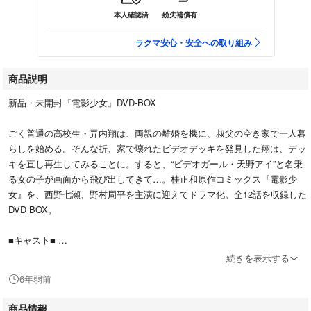
本人確認済
紛失補償有
ラクマ安心・安全への取り組み
商品説明
新品・未開封『電影少女』DVD-BOX
ごく普通の高校生・弄内翔は、両親の離婚を機に、叔父の空き家で一人暮
らしを始める。そんな折、家で壊れたビデオデッキを発見した翔は、デッ
キを直し再生してみることに。すると、“ビデオガール・天野アイ”と名乗
る女の子が画面から飛び出してきて…。桂正和原作コミックス『電影少
女』を、西野七瀬、野村周平を主演に迎えてドラマ化。全12話を収録した
DVD BOX。
■キャスト■
西野七瀬
続きを表示する
野村周平
6年弱前
飯豊まりえ
清水尋也
商品情報