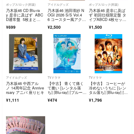
ポップス/ロック(邦楽)
アイドルグッズ
ポップス/ロック(邦楽)
乃木坂46 CD Blu-ra
乃木坂46 池田瑛紗 N
乃木坂46 是非に及ば
y 是非に及ばず ABC
OGI 2026 S/S Vol.4
ず 初回仕様限定盤 タ
D通常盤 5枚まと
6 コースター風アクリ
イプABCD 4枚セッ
め 初回 ポスター付
ルキーホルダー
ト 封入特典 生写真付
¥699
¥2,500
¥1,500
き 特典付き 井上
き 五百城茉央 コン
和 筒井あやめ
プ 4種セット
アイドルグッズ
TVドラマ
TVドラマ
乃木坂46 中西アル
【中古】 青くて痛く
【中古】 コーヒーが
ノ 14周年記念 Annive
て脆い [レンタル落
冷めないうちに [レン
rsary アニバ 座りヒキ
ち] [Blu-ray] [ブルーレ
タル落ち] [Blu-ray] [ブ
イ]
ルーレイ]
¥1,111
¥474
¥1,796