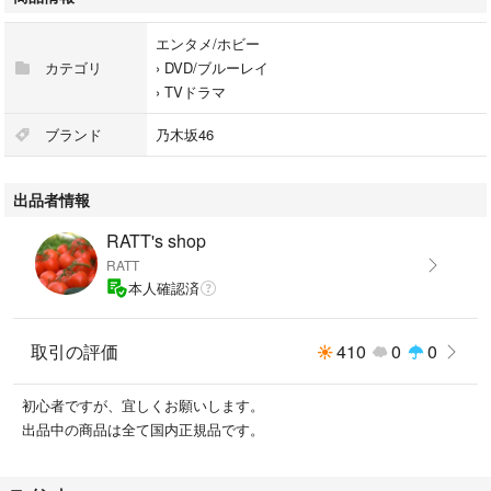
大友花恋
村上純
エンタメ/ホビー
戸次重幸
カテゴリ
›
DVD/ブルーレイ
›
TVドラマ
本編300分+特典映像
ブランド
乃木坂46
メーカー希望価格16720円(税込)
出品者情報
2018年10月3日発売
RATT's shop
国内正規品
RATT
本人確認済
取引の評価
410
0
0
初心者ですが、宜しくお願いします。
出品中の商品は全て国内正規品です。