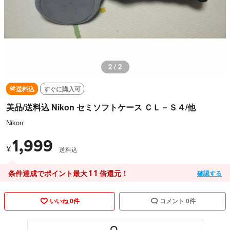
2 / 2
送料込
すぐに購入可
美品/送料込 Nikon セミソフトケース ＣＬ－Ｓ４/他
Nikon
1,999
¥
送料込
11
条件達成でポイント最大
倍還元！
確認する
いいね 0件
コメント 0件