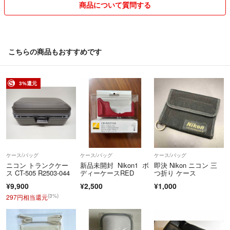
いいたします。
商品について質問する
コメントの返信は遅れる場合があり
ますがよろしくお願い致します♪♪
※他にも出品しておりますのでご覧
こちらの商品もおすすめです
ください。
3%還元
ケース/バッグ
ケース/バッグ
ケース/バッグ
ニコン トランクケー
新品未開封 Nikon1 ボ
即決 Nikon ニコン 三
ス CT-505 R2503-044
ディーケースRED
つ折り ケース
¥9,900
¥2,500
¥1,000
(3%)
297円相当還元