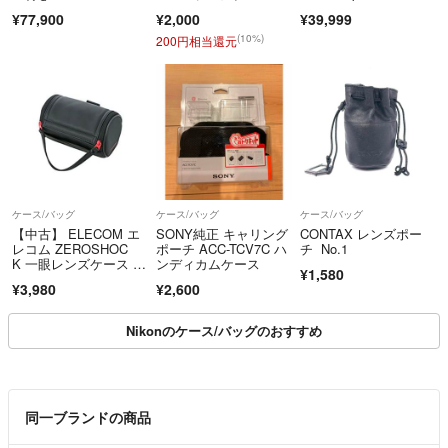
CO-8747
¥77,900
¥2,000
¥39,999
(10%)
200円相当還元
ケース/バッグ
ケース/バッグ
ケース/バッグ
【中古】 ELECOM エ
SONY純正 キャリング
CONTAX レンズポー
レコム ZEROSHOC
ポーチ ACC-TCV7C ハ
チ No.1
K 一眼レンズケース M
ンディカムケース
¥1,580
サイズ (参考収納寸
¥3,980
¥2,600
法 直径80mm×長さ140
mm) ブラック ZSB-DS
L001BK
Nikonのケース/バッグのおすすめ
同一ブランドの商品