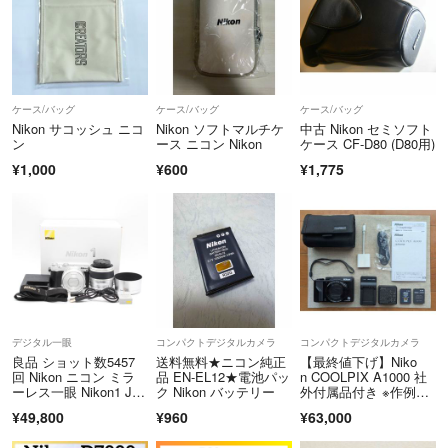
ケース/バッグ
ケース/バッグ
ケース/バッグ
Nikon サコッシュ ニコ
Nikon ソフトマルチケ
中古 Nikon セミソフト
ン
ース ニコン Nikon
ケース CF-D80 (D80用)
¥1,000
¥600
¥1,775
デジタル一眼
コンパクトデジタルカメラ
コンパクトデジタルカメラ
良品 ショット数5457
送料無料★ニコン純正
【最終値下げ】Niko
回 Nikon ニコン ミラ
品 EN-EL12★電池パッ
n COOLPIX A1000 社
ーレス一眼 Nikon1 J
ク Nikon バッテリー
外付属品付き ※作例あ
5 シルバー ダブルズー
り
¥49,800
¥960
¥63,000
ムレンズキット