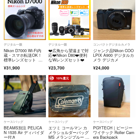
デジタル一眼
デジタル一眼
コンパクトデジタルカメラ
Nikon D7000 Wi-Fi内
❤️広角から望遠まで対
ジャンク品Nikon COO
蔵・スマホ転送OK！
応❤️Nikon D80❤️便利
LPIX A900 デジタルカ
標準レンズセット 初
なWレンズセット❤️
メラ デジカメ
心者おすすめ 高画
¥31,900
¥23,700
¥24,000
質 簡単操作 一眼レフ
カメラ
10%還元
ケース/バッグ
ケース/バッグ
ケース/バッグ
BEAMS別注 PELICA
エツミ コールマン カ
PGYTECH｜ピージー
N 1535 Air ディバイダ
メラショルダーバッグ
ワイテック Roller Cam
ー付き
MS メランジブルー V
era Backpack