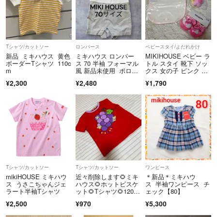
Tシャツ/カットソー
ロンパース
ベビースタイ/よだれかけ
新品 ミキハウス 黄色
ミキハウス ロンパー
MIKIHOUSE ベビー ラ
ボーダーTシャツ 110c
ス 70 半袖 フォーマル
トル スタイ 靴下 ソッ
m
風 新品未使用 ポロシ
クス 女の子 ピンク ミ
ャツ風
キハウス ギフト ベビ
¥2,300
¥2,480
¥1,790
ー用品
Tシャツ/カットソー
Tシャツ/カットソー
ワンピース
mikiHOUSE ミキハウ
近々削除します🌻ミキ
＊新品＊ミキハウ
ス うさこちゃんジェ
ハウス🌻ホットビスケ
ス 半袖ワンピース チ
ラート半袖Tシャツ
ット🌻Tシャツ🌻120🌻
ェック【80】
週末値下げ
¥2,500
¥970
¥5,300