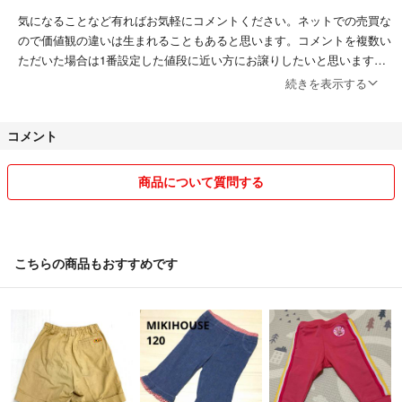
気になることなど有ればお気軽にコメントください。ネットでの売買な
ので価値観の違いは生まれることもあると思います。コメントを複数い
ただいた場合は1番設定した値段に近い方にお譲りしたいと思いますの
で、ご了承ください。
続きを表示する
神経質な方はご遠慮ください。
コメント
購入前に必ず確認お願い致します。
購入後のクレームや返品は受け付けません。
商品について質問する
他のサイトへ挑戦中です。
出品している商品の突然の削除などがあるかもしれません。お早めにコ
メント、ご購入をお願い致します。
こちらの商品もおすすめです
最後までお読みいただき、ありがとうございました😊