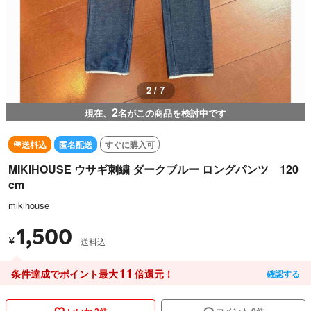
3 / 7
2
現在、
名がこの商品を検討中です
送料込
匿名配送
すぐに購入可
MIKIHOUSE ウサギ刺繍 ダークブルー ロングパンツ 120
cm
mikihouse
1,500
¥
送料込
11
条件達成でポイント最大
倍還元！
確認する
いいね 2件
コメント 0件