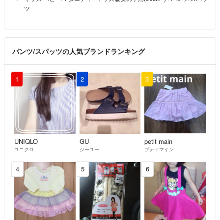
ツ
パンツ/スパッツの人気ブランドランキング
1
2
3
UNIQLO
GU
petit main
ユニクロ
ジーユー
プティマイン
4
5
6