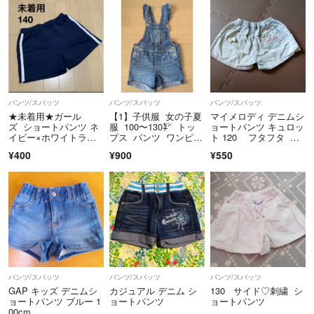
パンツ/スパッツ
パンツ/スパッツ
パンツ/スパッツ
★未着用★ガール
【1】子供服 女の子夏
マイメロディ デニムシ
ズ ショートパンツ ネ
服 100〜130㌢ トッ
ョートパンツ キュロッ
イビー×ホワイトライ
プス パンツ ワンピー
ト 120 フタフタ 半
ン 140
ス デニム
ズボン
¥400
¥900
¥550
パンツ/スパッツ
パンツ/スパッツ
パンツ/スパッツ
GAP キッズ デニムシ
カジュアル デニム シ
130 サイド♡刺繍 シ
ョートパンツ ブルー 1
ョートパンツ
ョートパンツ
00cm