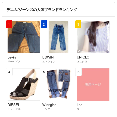
デニム/ジーンズの人気ブランドランキング
1
2
3
Levi's
EDWIN
UNIQLO
リーバイス
エドウイン
ユニクロ
4
5
6
DIESEL
Wrangler
Lee
ディーゼル
ラングラー
リー