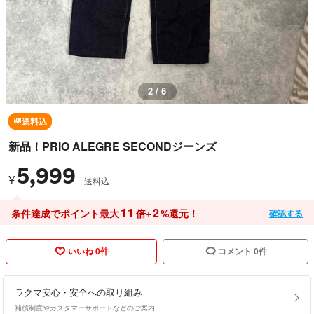
2 / 6
送料込
新品！PRIO ALEGRE SECONDジーンズ
5,999
¥
送料込
11
2
条件達成でポイント最大
倍+
%還元！
確認する
いいね 0件
コメント 0件
ラクマ安心・安全への取り組み
補償制度やカスタマーサポートなどのご案内