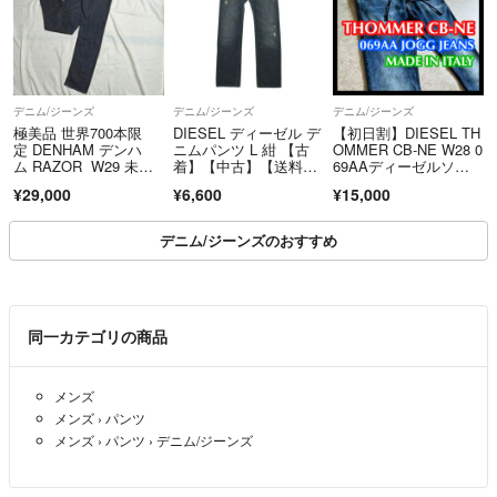
＊発送時におきた破損、紛失は責任を負いかねますのでご了承下さい。
出来るだけ早めの発送を心がけております。
デニム/ジーンズ
デニム/ジーンズ
デニム/ジーンズ
万が一遅れる場合は必ずご連絡致します。
極美品 世界700本限
DIESEL ディーゼル デ
【初日割】DIESEL TH
定 DENHAM デンハ
ニムパンツ L 紺 【古
OMMER CB-NE W28 0
最後まで気持ちの良い取引が出来ることをお願いします☆
ム RAZOR W29 未洗
着】【中古】【送料無
69AAディーゼルソマ
いオリジナルレング
料】
ージョグジーンズスト
¥29,000
¥6,600
¥15,000
ス セルビッジ 赤耳 日
レッチデニムブルーネ
本製
イビー
デニム/ジーンズのおすすめ
同一カテゴリの商品
メンズ
メンズ
›
パンツ
メンズ
›
パンツ
›
デニム/ジーンズ