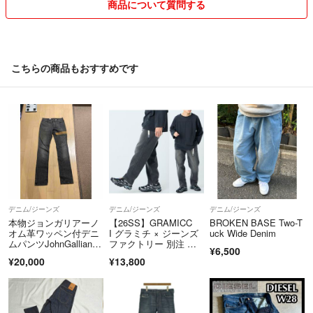
商品について質問する
買う気のない、いいねはおやめください。
出品している商品は全て自宅保管の為、
神経質な方はご遠慮ください。
こちらの商品もおすすめです
取り置きをしといてキャンセルする方が多い為
取り置きは出来ません。
コメント逃げはおやめください。
大幅な、値下げはいたしません。
商品と関係のないコメントや取り置き希望のコメントはスルー・削除さ
せていただきます。
デニム/ジーンズ
デニム/ジーンズ
デニム/ジーンズ
本物ジョンガリアーノ
【26SS】GRAMICC
BROKEN BASE Two-T
質問逃げや評価が悪い方はブロックさせてもらう場合がございます。
オム革ワッペン付デニ
I グラミチ × ジーンズ
uck Wide Denim
ムパンツJohnGallian
ファクトリー 別注 ス
¥6,500
o hommeジーンズ46ジ
トレッチデニム エブリ
¥20,000
¥13,800
ーパン灰Mメゾンマル
デイパンツ / L / ブラッ
ジェラ正規品
ク
仕事の関係上、コメントの返事が遅れる場合が
ございます。ご了承ください。